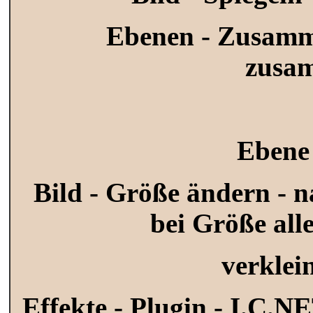
Ebenen - Zusamm
zusa
Ebene 
Bild - Größe ändern - n
bei Größe all
verklei
Effekte - Plugin -
I.C.NE