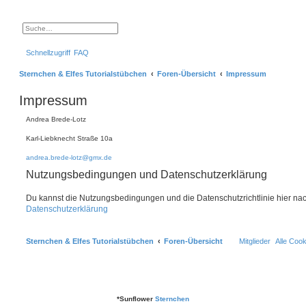
S
E
u
r
c
w
Schnellzugriff
FAQ
h
e
e
i
t
Sternchen & Elfes Tutorialstübchen
Foren-Übersicht
Impressum
e
r
t
Impressum
e
S
u
Andrea Brede-Lotz
c
h
Karl-Liebknecht Straße 10a
e
andrea.brede-lotz@gmx.de
Nutzungsbedingungen und Datenschutzerklärung
Du kannst die Nutzungsbedingungen und die Datenschutzrichtlinie hier na
Datenschutzerklärung
Sternchen & Elfes Tutorialstübchen
Foren-Übersicht
Mitglieder
Alle Coo
*
Sunflower
Sternchen