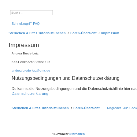
S
E
u
r
c
w
Schnellzugriff
FAQ
h
e
e
i
t
Sternchen & Elfes Tutorialstübchen
Foren-Übersicht
Impressum
e
r
t
Impressum
e
S
u
Andrea Brede-Lotz
c
h
Karl-Liebknecht Straße 10a
e
andrea.brede-lotz@gmx.de
Nutzungsbedingungen und Datenschutzerklärung
Du kannst die Nutzungsbedingungen und die Datenschutzrichtlinie hier na
Datenschutzerklärung
Sternchen & Elfes Tutorialstübchen
Foren-Übersicht
Mitglieder
Alle Coo
*
Sunflower
Sternchen