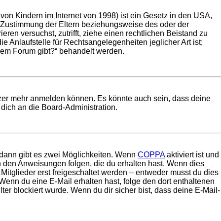
on Kindern im Internet von 1998) ist ein Gesetz in den USA,
e Zustimmung der Eltern beziehungsweise des oder der
eren versuchst, zutrifft, ziehe einen rechtlichen Beistand zu
 Anlaufstelle für Rechtsangelegenheiten jeglicher Art ist;
esem Forum gibt?“ behandelt werden.
utzer mehr anmelden können. Es könnte auch sein, dass deine
dich an die Board-Administration.
 dann gibt es zwei Möglichkeiten. Wenn
COPPA
aktiviert ist und
en den Anweisungen folgen, die du erhalten hast. Wenn dies
 Mitglieder erst freigeschaltet werden – entweder musst du dies
t. Wenn du eine E-Mail erhalten hast, folge den dort enthaltenen
r blockiert wurde. Wenn du dir sicher bist, dass deine E-Mail-