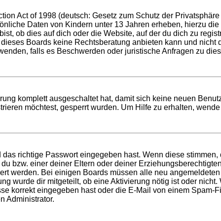
ion Act of 1998 (deutsch: Gesetz zum Schutz der Privatsphäre v
sönliche Daten von Kindern unter 13 Jahren erheben, hierzu di
t, ob dies auf dich oder die Website, auf der du dich zu registri
 dieses Boards keine Rechtsberatung anbieten kann und nicht die
h wenden, falls es Beschwerden oder juristische Anfragen zu di
ierung komplett ausgeschaltet hat, damit sich keine neuen Ben
rieren möchtest, gesperrt wurden. Um Hilfe zu erhalten, wende 
d das richtige Passwort eingegeben hast. Wenn diese stimmen,
t du bzw. einer deiner Eltern oder deiner Erziehungsberechtigt
tiviert werden. Bei einigen Boards müssen alle neu angemeldeten
ung wurde dir mitgeteilt, ob eine Aktivierung nötig ist oder nich
 korrekt eingegeben hast oder die E-Mail von einem Spam-Filte
n Administrator.