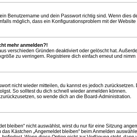
dein Benutzername und dein Passwort richtig sind. Wenn dies de
nfalls möglich, dass ein Konfigurationsproblem mit der Website 
nicht mehr anmelden?!
aus verschieden Gründen deaktiviert oder gelöscht hat. Außerd
röße zu verringern. Registriere dich einfach erneut und nimm a
swort nicht wieder mitteilen, du kannst es jedoch zurücksetzen
lgst. So solltest du dich schnell wieder anmelden können.
t zurückzusetzen, so wende dich an die Board-Administration.
bleiben“ nicht auswählst, wirst du nur für eine Sitzung ange
du das Kästchen „Angemeldet bleiben“ beim Anmelden auswählen
, befindest. Wenn diese Option nicht zur Verfügung steht, dann