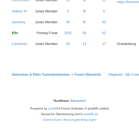
Hexenmoni
Junior Member
13
0
11
https://hexenm
Helene 34
Junior Member
5
0
6
elsenima
Junior Member
46
0
45
Elfe
Posting Freak
2642
56
63
Carolchen
Junior Member
26
13
27
Oranienburg
Sternchen & Elfes Tutorialstübchen
Foren-Übersicht
Mitglieder
Alle Coo
*
Sunflower
Sternchen
Powered by
phpBB
® Forum Software © phpBB Limited
Deutsche Übersetzung durch
phpBB.de
Datenschutz
|
Nutzungsbedingungen