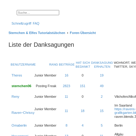
Suche
Erweiterte Suche
Schnellzugriff
FAQ
Sternchen & Elfes Tutorialstübchen
Foren-Übersicht
Liste der Danksagungen
HAT SICH
DANKSAGUNG
WOHNORT, WE
BENUTZERNAME
RANG
BEITRÄGE
BEDANKT
ERHALTEN
TWITTER, SK
Theres
Junior Member
16
0
19
sternchen06
Posting Freak
2823
151
49
Reny
Junior Member
11
0
2
Vilshofen/Alko
Im Saarland
Junior Member
https://ravens-
11
18
15
Raven~Chrissy
grafikgarten.b
raven.blends.
Omaberlin
Junior Member
8
4
5
Berlin
Allgäu