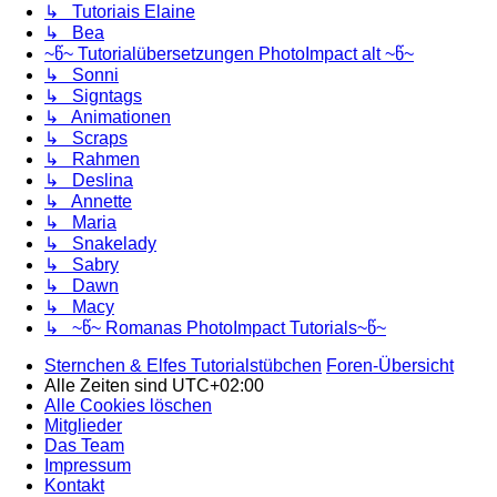
↳ Tutoriais Elaine
↳ Bea
~წ~ Tutorialübersetzungen PhotoImpact alt ~წ~
↳ Sonni
↳ Signtags
↳ Animationen
↳ Scraps
↳ Rahmen
↳ Deslina
↳ Annette
↳ Maria
↳ Snakelady
↳ Sabry
↳ Dawn
↳ Macy
↳ ~წ~ Romanas PhotoImpact Tutorials~წ~
Sternchen & Elfes Tutorialstübchen
Foren-Übersicht
Alle Zeiten sind
UTC+02:00
Alle Cookies löschen
Mitglieder
Das Team
Impressum
Kontakt