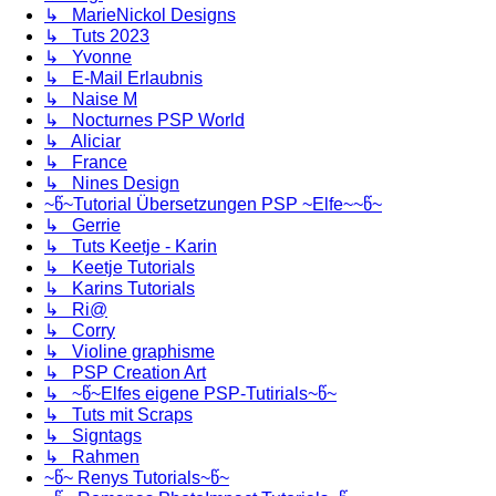
↳ MarieNickol Designs
↳ Tuts 2023
↳ Yvonne
↳ E-Mail Erlaubnis
↳ Naise M
↳ Nocturnes PSP World
↳ Aliciar
↳ France
↳ Nines Design
~წ~Tutorial Übersetzungen PSP ~Elfe~~წ~
↳ Gerrie
↳ Tuts Keetje - Karin
↳ Keetje Tutorials
↳ Karins Tutorials
↳ Ri@
↳ Corry
↳ Violine graphisme
↳ PSP Creation Art
↳ ~წ~Elfes eigene PSP-Tutirials~წ~
↳ Tuts mit Scraps
↳ Signtags
↳ Rahmen
~წ~ Renys Tutorials~წ~