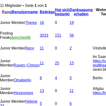
11 Mitglieder • Seite
1
von
1
Hat sich
Danksagung
Wohno
Rang
Benutzername
Beiträge
bedankt
erhalten
Tw
Junior Member
Theres
16
0
19
Posting
3033
151
56
Freak
sternchen06
Junior Member
Reny
11
0
2
Vilshof
Im Saar
Junior
https://
11
25
15
Member
Raven~Chrissy
grafikg
raven.b
Junior
8
4
5
Berlin
Member
Omaberlin
Junior
Allgäu
13
0
11
Member
Hexenmoni
https:/
Junior Member
Helene
5
0
6
34