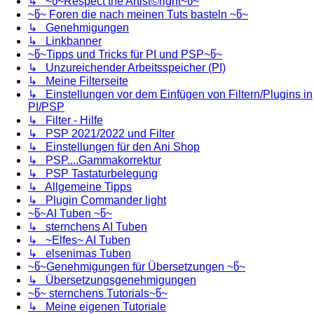
↳ ~წ~Respect the Artist©right~წ~
~წ~ Foren die nach meinen Tuts basteln ~წ~
↳ Genehmigungen
↳ Linkbanner
~წ~Tipps und Tricks für PI und PSP~წ~
↳ Unzureichender Arbeitsspeicher (PI)
↳ Meine Filterseite
↳ Einstellungen vor dem Einfügen von Filtern/Plugins in
PI/PSP
↳ Filter - Hilfe
↳ PSP 2021/2022 und Filter
↳ Einstellungen für den Ani Shop
↳ PSP....Gammakorrektur
↳ PSP Tastaturbelegung
↳ Allgemeine Tipps
↳ Plugin Commander light
~წ~AI Tuben ~წ~
↳ sternchens AI Tuben
↳ ~Elfes~ AI Tuben
↳ elsenimas Tuben
~წ~Genehmigungen für Übersetzungen ~წ~
↳ Übersetzungsgenehmigungen
~წ~ sternchens Tutorials~წ~
↳ Meine eigenen Tutoriale