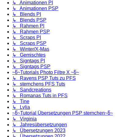
↳ Animationen PI
↳ Animationen PSP
↳ Blends PI
↳ Blends PSP
↳ Rahmen PI
↳ Rahmen PSP
↳ Scraps PI
↳ Scraps PSP
↳ Winter/X-Mas
↳ Gemischtes
↳ Signtags PI
↳ Signtags PSP
~წ~Tutorials Photo Filtre X ~წ~
↳ Ravens PSP Tuts zu PFS
↳ sternchens PFS Tuts
↳ Sandcreations
↳ Romanas Tuts in PFS
↳ Tine
↳ Lylia
~წ~Tutorial Übersetzungen PSP sternchen~წ~
↳ Virginia
↳ Jahresübersetzungen
↳ Übersetzungen 2023
↳ Übersetzungen 2022