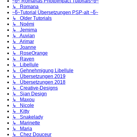
~წ~ Romanas PhotoImpact Tutorials~წ~
↳ Romana
~წ~Tutorial Übersetzungen PSP-alt ~წ~
↳ Older Tutorials
↳ Noémi
↳ Jemima
↳ Auvian
↳ Arimar
↳ Joanne
↳ RoseOrange
↳ Raven
↳ Libellule
↳ Gehnehmigung Libellule
↳ Übersetzungen 2019
↳ Übersetzungen 2018
↳ Creative-Designs
↳ Sjan Design
↳ Maxou
↳ Nicole
↳ Kitty
↳ Snakelady
↳ Marinette
↳ Maria
↳ Chez Douceur