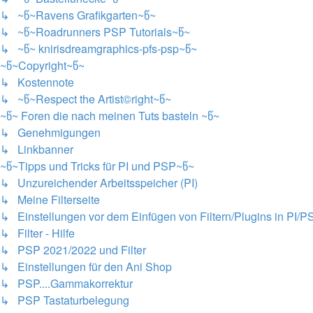
↳ ~წ~Ravens Grafikgarten~წ~
↳ ~წ~Roadrunners PSP Tutorials~წ~
↳ ~წ~ knirisdreamgraphics-pfs-psp~წ~
~წ~Copyright~წ~
↳ Kostennote
↳ ~წ~Respect the Artist©right~წ~
~წ~ Foren die nach meinen Tuts basteln ~წ~
↳ Genehmigungen
↳ Linkbanner
~წ~Tipps und Tricks für PI und PSP~წ~
↳ Unzureichender Arbeitsspeicher (PI)
↳ Meine Filterseite
↳ Einstellungen vor dem Einfügen von Filtern/Plugins in PI/P
↳ Filter - Hilfe
↳ PSP 2021/2022 und Filter
↳ Einstellungen für den Ani Shop
↳ PSP....Gammakorrektur
↳ PSP Tastaturbelegung