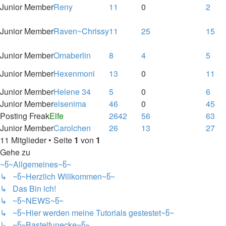
Junior Member
Reny
11
0
2
Junior Member
Raven~Chrissy
11
25
15
Junior Member
Omaberlin
8
4
5
Junior Member
Hexenmoni
13
0
11
Junior Member
Helene 34
5
0
6
Junior Member
elsenima
46
0
45
Posting Freak
Elfe
2642
56
63
Junior Member
Carolchen
26
13
27
11 Mitglieder • Seite
1
von
1
Gehe zu
~წ~Allgemeines~წ~
↳ ~წ~Herzlich Willkommen~წ~
↳ Das Bin ich!
↳ ~წ~NEWS~წ~
↳ ~წ~Hier werden meine Tutorials gestestet~წ~
↳ ~წ~Bastelfunecke~წ~