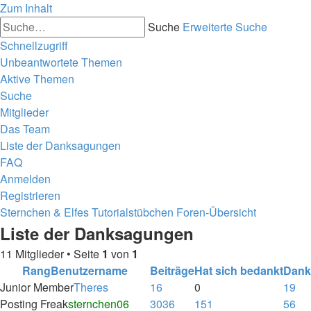
Zum Inhalt
Suche
Erweiterte Suche
Schnellzugriff
Unbeantwortete Themen
Aktive Themen
Suche
Mitglieder
Das Team
Liste der Danksagungen
FAQ
Anmelden
Registrieren
Sternchen & Elfes Tutorialstübchen
Foren-Übersicht
Liste der Danksagungen
11 Mitglieder • Seite
1
von
1
Rang
Benutzername
Beiträge
Hat sich bedankt
Dank
Junior Member
Theres
16
0
19
Posting Freak
sternchen06
3036
151
56