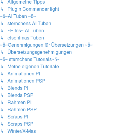
↳ Allgemeine Tipps
↳ Plugin Commander light
~წ~AI Tuben ~წ~
↳ sternchens AI Tuben
↳ ~Elfes~ AI Tuben
↳ elsenimas Tuben
~წ~Genehmigungen für Übersetzungen ~წ~
↳ Übersetzungsgenehmigungen
~წ~ sternchens Tutorials~წ~
↳ Meine eigenen Tutoriale
↳ Animationen PI
↳ Animationen PSP
↳ Blends PI
↳ Blends PSP
↳ Rahmen PI
↳ Rahmen PSP
↳ Scraps PI
↳ Scraps PSP
↳ Winter/X-Mas