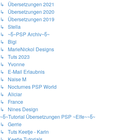
↳ Übersetzungen 2021
↳ Übersetzungen 2020
↳ Übersetzungen 2019
↳ Stella
↳ ~წ~PSP Archiv~წ~
↳ Bigi
↳ MarieNickol Designs
↳ Tuts 2023
↳ Yvonne
↳ E-Mail Erlaubnis
↳ Naise M
↳ Nocturnes PSP World
↳ Aliciar
↳ France
↳ Nines Design
~წ~Tutorial Übersetzungen PSP ~Elfe~~წ~
↳ Gerrie
↳ Tuts Keetje - Karin
↳ Keetje Tutorials