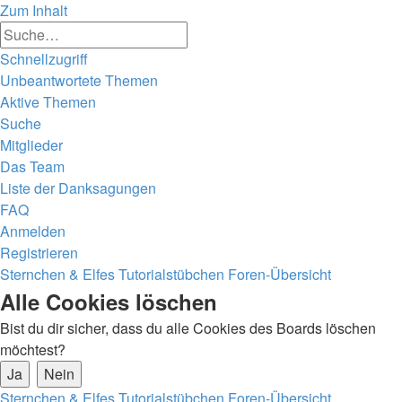
Zum Inhalt
Erweiterte
Suche
Suche
Schnellzugriff
Unbeantwortete Themen
Aktive Themen
Suche
Mitglieder
Das Team
Liste der Danksagungen
FAQ
Anmelden
Registrieren
Sternchen & Elfes Tutorialstübchen
Foren-Übersicht
Alle Cookies löschen
Bist du dir sicher, dass du alle Cookies des Boards löschen
möchtest?
Sternchen & Elfes Tutorialstübchen
Foren-Übersicht