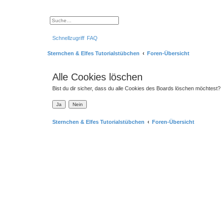
S
E
u
r
c
w
Schnellzugriff
FAQ
h
e
e
i
t
Sternchen & Elfes Tutorialstübchen
Foren-Übersicht
e
r
t
e
Alle Cookies löschen
S
u
Bist du dir sicher, dass du alle Cookies des Boards löschen möchtest?
c
h
e
Sternchen & Elfes Tutorialstübchen
Foren-Übersicht