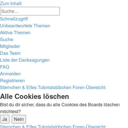
Zum Inhalt
Erweiterte
Suche
Suche
Schnellzugriff
Unbeantwortete Themen
Aktive Themen
Suche
Mitglieder
Das Team
Liste der Danksagungen
FAQ
Anmelden
Registrieren
Sternchen & Elfes Tutorialstübchen
Foren-Übersicht
Alle Cookies löschen
Bist du dir sicher, dass du alle Cookies des Boards löschen
möchtest?
Sternchen & Elfes Tutorialstübchen
Foren-Übersicht