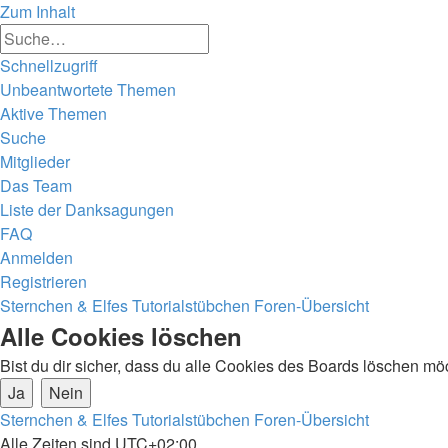
Zum Inhalt
Erweiterte
Suche
Suche
Schnellzugriff
Unbeantwortete Themen
Aktive Themen
Suche
Mitglieder
Das Team
Liste der Danksagungen
FAQ
Anmelden
Registrieren
Sternchen & Elfes Tutorialstübchen
Foren-Übersicht
Alle Cookies löschen
Bist du dir sicher, dass du alle Cookies des Boards löschen mö
Sternchen & Elfes Tutorialstübchen
Foren-Übersicht
Alle Zeiten sind
UTC+02:00