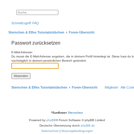
Suche
Erweiterte Suche
Schnellzugriff
FAQ
Sternchen & Elfes Tutorialstübchen
Foren-Übersicht
Passwort zurücksetzen
E-Mail-Adresse:
Du musst die E-Mail-Adresse angeben, die in deinem Profil hinterlegt ist. Diese hast du
nachträglich in deinem persönlichen Bereich geändert.
Sternchen & Elfes Tutorialstübchen
Foren-Übersicht
Mitglieder
Alle Coo
*
Sunflower
Sternchen
Powered by
phpBB
® Forum Software © phpBB Limited
Deutsche Übersetzung durch
phpBB.de
Datenschutz
|
Nutzungsbedingungen