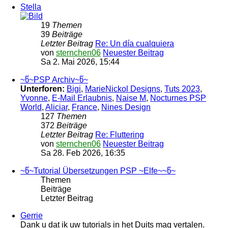
Stella
19
Themen
39
Beiträge
Letzter Beitrag
Re: Un día cualquiera
von
sternchen06
Neuester Beitrag
Sa 2. Mai 2026, 15:44
~წ~PSP Archiv~წ~
Unterforen:
Bigi
,
MarieNickol Designs
,
Tuts 2023
,
Yvonne
,
E-Mail Erlaubnis
,
Naise M
,
Nocturnes PSP
World
,
Aliciar
,
France
,
Nines Design
127
Themen
372
Beiträge
Letzter Beitrag
Re: Fluttering
von
sternchen06
Neuester Beitrag
Sa 28. Feb 2026, 16:35
~წ~Tutorial Übersetzungen PSP ~Elfe~~წ~
Themen
Beiträge
Letzter Beitrag
Gerrie
Dank u dat ik uw tutorials in het Duits mag vertalen.