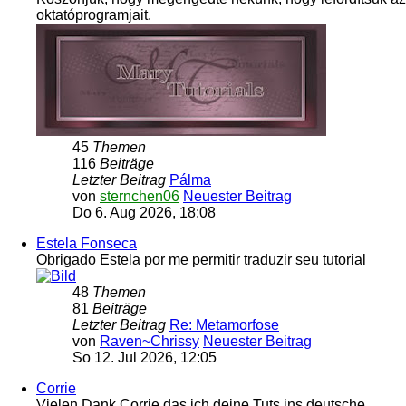
oktatóprogramjait.
45
Themen
116
Beiträge
Letzter Beitrag
Pálma
von
sternchen06
Neuester Beitrag
Do 6. Aug 2026, 18:08
Estela Fonseca
Obrigado Estela por me permitir traduzir seu tutorial
48
Themen
81
Beiträge
Letzter Beitrag
Re: Metamorfose
von
Raven~Chrissy
Neuester Beitrag
So 12. Jul 2026, 12:05
Corrie
Vielen Dank Corrie das ich deine Tuts ins deutsche