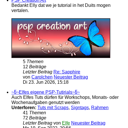
PSP Creation Art
Bedankt Elly dat we je tutorial in het Duits mogen
vertalen.
5
Themen
12
Beiträge
Letzter Beitrag
Re: Sapphire
von
Carolchen
Neuester Beitrag
Di 23. Jun 2026, 15:18
~წ~Elfes eigene PSP-Tutirials~წ~
Auch Elfes Tuts dürfen für Workschops, Monats- oder
Wochenaufgaben genutzt werden
Unterforen:
Tuts mit Scraps
,
Signtags
,
Rahmen
41
Themen
72
Beiträge
Letzter Beitrag
von
Elfe
Neuester Beitrag