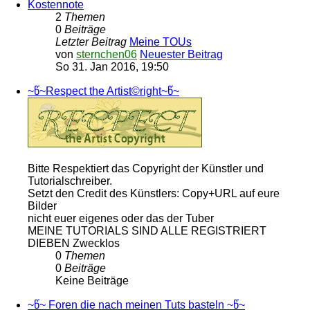
Kostennote
2
Themen
0
Beiträge
Letzter Beitrag
Meine TOUs
von
sternchen06
Neuester Beitrag
So 31. Jan 2016, 19:50
~წ~Respect the Artist©right~წ~
Bitte Respektiert das Copyright der Künstler und
Tutorialschreiber.
Setzt den Credit des Künstlers: Copy+URL auf eure
Bilder
nicht euer eigenes oder das der Tuber
MEINE TUTORIALS SIND ALLE REGISTRIERT
DIEBEN Zwecklos
0
Themen
0
Beiträge
Keine Beiträge
~წ~ Foren die nach meinen Tuts basteln ~წ~