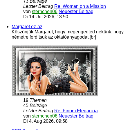
73
Beiträge
Letzter Beitrag
Re: Woman on a Mission
von
sternchen06
Neuester Beitrag
Di 14. Jul 2026, 13:50
Margaret ez-az
Köszönjük Margaret, hogy megengedted nekünk, hogy
németre fordítsuk az oktatóanyagodat.[br]
19
Themen
45
Beiträge
Letzter Beitrag
Re: Finom Elegancia
von
sternchen06
Neuester Beitrag
Di 4. Aug 2026, 09:58