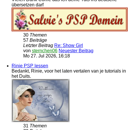
übersetzen darf
30
Themen
57
Beiträge
Letzter Beitrag
Re: Show Girl
von
sternchen06
Neuester Beitrag
Mo 27. Jul 2026, 16:18
Rinie PSP lessen
Bedankt, Rinie, voor het laten vertalen van je tutorials in
het Duits.
31
Themen