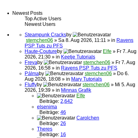
Newest Posts
Top Active Users
Newest Users
Steampunk Cracks
by
sternchen06
» Sa 8. Aug 2026, 11:11 » in
Ravens
PSP Tuts zu PFS
Haute-Couture
by
Elfe
» Fr 7. Aug
2026, 21:30 » in
Keetje Tutorials
Freya
by
sternchen06
» Fr 7. Aug
2026, 16:58 » in
Ravens PSP Tuts zu PFS
Pálma
by
sternchen06
» Do 6.
Aug 2026, 18:08 » in
Mary Tutorials
Fluffy
by
sternchen06
» Mi 5. Aug
2026, 19:39 » in
Minnas Grafik
Elfe
Beiträge:
2,642
elsenima
Beiträge:
46
Carolchen
Beiträge:
26
Theres
Beiträge:
16