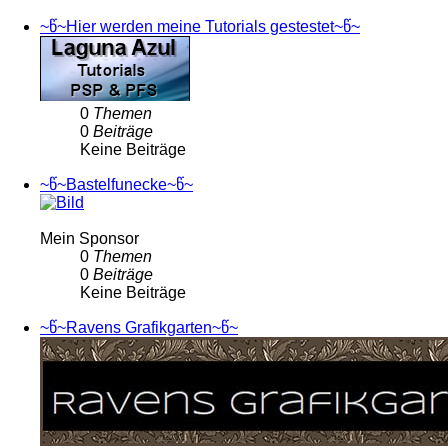
~წ~Hier werden meine Tutorials gestestet~წ~
0
Themen
0
Beiträge
Keine Beiträge
~წ~Bastelfunecke~წ~
Mein Sponsor
0
Themen
0
Beiträge
Keine Beiträge
~წ~Ravens Grafikgarten~წ~