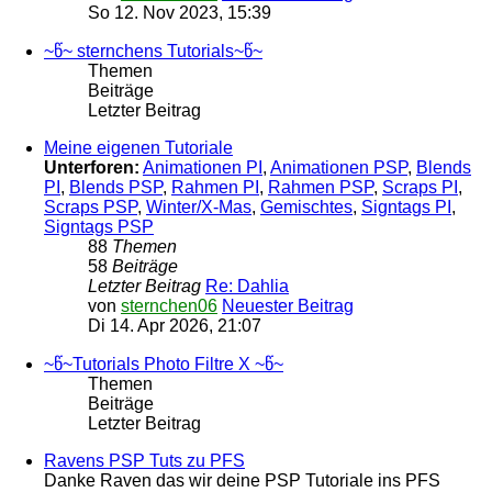
So 12. Nov 2023, 15:39
~წ~ sternchens Tutorials~წ~
Themen
Beiträge
Letzter Beitrag
Meine eigenen Tutoriale
Unterforen:
Animationen PI
,
Animationen PSP
,
Blends
PI
,
Blends PSP
,
Rahmen PI
,
Rahmen PSP
,
Scraps PI
,
Scraps PSP
,
Winter/X-Mas
,
Gemischtes
,
Signtags PI
,
Signtags PSP
88
Themen
58
Beiträge
Letzter Beitrag
Re: Dahlia
von
sternchen06
Neuester Beitrag
Di 14. Apr 2026, 21:07
~წ~Tutorials Photo Filtre X ~წ~
Themen
Beiträge
Letzter Beitrag
Ravens PSP Tuts zu PFS
Danke Raven das wir deine PSP Tutoriale ins PFS