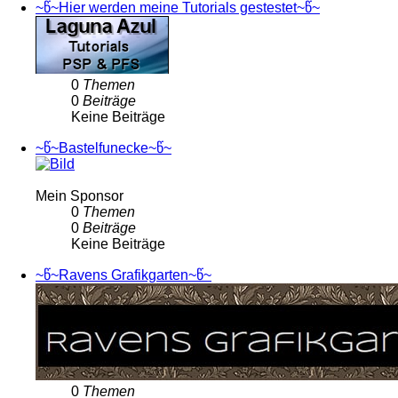
~წ~Hier werden meine Tutorials gestestet~წ~
0
Themen
0
Beiträge
Keine Beiträge
~წ~Bastelfunecke~წ~
Mein Sponsor
0
Themen
0
Beiträge
Keine Beiträge
~წ~Ravens Grafikgarten~წ~
0
Themen