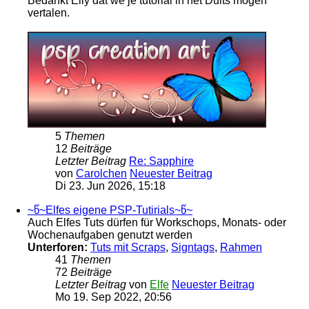
Bedankt Elly dat we je tutorial in het Duits mogen
vertalen.
5
Themen
12
Beiträge
Letzter Beitrag
Re: Sapphire
von
Carolchen
Neuester Beitrag
Di 23. Jun 2026, 15:18
~წ~Elfes eigene PSP-Tutirials~წ~
Auch Elfes Tuts dürfen für Workschops, Monats- oder
Wochenaufgaben genutzt werden
Unterforen:
Tuts mit Scraps
,
Signtags
,
Rahmen
41
Themen
72
Beiträge
Letzter Beitrag
von
Elfe
Neuester Beitrag
Mo 19. Sep 2022, 20:56