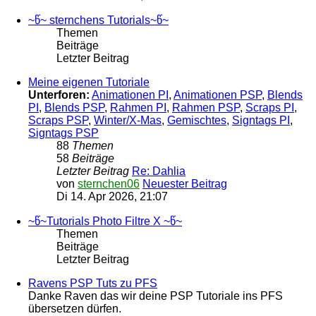
~წ~ sternchens Tutorials~წ~
Themen
Beiträge
Letzter Beitrag
Meine eigenen Tutoriale
Unterforen:
Animationen PI
,
Animationen PSP
,
Blends
PI
,
Blends PSP
,
Rahmen PI
,
Rahmen PSP
,
Scraps PI
,
Scraps PSP
,
Winter/X-Mas
,
Gemischtes
,
Signtags PI
,
Signtags PSP
88
Themen
58
Beiträge
Letzter Beitrag
Re: Dahlia
von
sternchen06
Neuester Beitrag
Di 14. Apr 2026, 21:07
~წ~Tutorials Photo Filtre X ~წ~
Themen
Beiträge
Letzter Beitrag
Ravens PSP Tuts zu PFS
Danke Raven das wir deine PSP Tutoriale ins PFS
übersetzen dürfen.