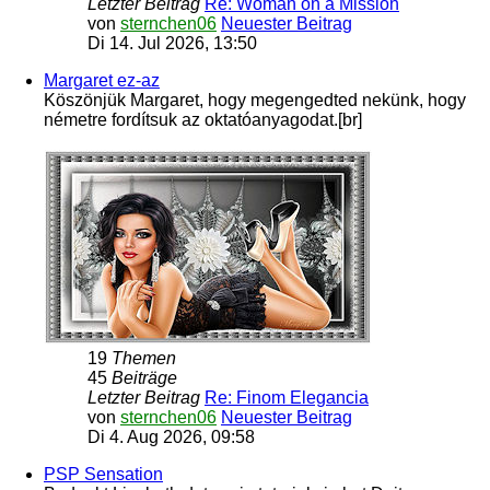
Letzter Beitrag
Re: Woman on a Mission
von
sternchen06
Neuester Beitrag
Di 14. Jul 2026, 13:50
Margaret ez-az
Köszönjük Margaret, hogy megengedted nekünk, hogy
németre fordítsuk az oktatóanyagodat.[br]
19
Themen
45
Beiträge
Letzter Beitrag
Re: Finom Elegancia
von
sternchen06
Neuester Beitrag
Di 4. Aug 2026, 09:58
PSP Sensation