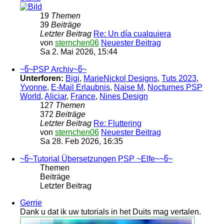
19
Themen
39
Beiträge
Letzter Beitrag
Re: Un día cualquiera
von
sternchen06
Neuester Beitrag
Sa 2. Mai 2026, 15:44
~წ~PSP Archiv~წ~
Unterforen:
Bigi
,
MarieNickol Designs
,
Tuts 2023
,
Yvonne
,
E-Mail Erlaubnis
,
Naise M
,
Nocturnes PSP
World
,
Aliciar
,
France
,
Nines Design
127
Themen
372
Beiträge
Letzter Beitrag
Re: Fluttering
von
sternchen06
Neuester Beitrag
Sa 28. Feb 2026, 16:35
~წ~Tutorial Übersetzungen PSP ~Elfe~~წ~
Themen
Beiträge
Letzter Beitrag
Gerrie
Dank u dat ik uw tutorials in het Duits mag vertalen.