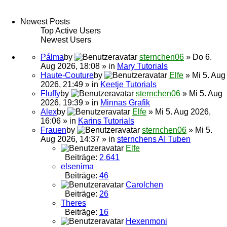
Newest Posts
Top Active Users
Newest Users
Pálma
by
sternchen06
» Do 6.
Aug 2026, 18:08 » in
Mary Tutorials
Haute-Couture
by
Elfe
» Mi 5. Aug
2026, 21:49 » in
Keetje Tutorials
Fluffy
by
sternchen06
» Mi 5. Aug
2026, 19:39 » in
Minnas Grafik
Alex
by
Elfe
» Mi 5. Aug 2026,
16:06 » in
Karins Tutorials
Frauen
by
sternchen06
» Mi 5.
Aug 2026, 14:37 » in
sternchens AI Tuben
Elfe
Beiträge:
2,641
elsenima
Beiträge:
46
Carolchen
Beiträge:
26
Theres
Beiträge:
16
Hexenmoni