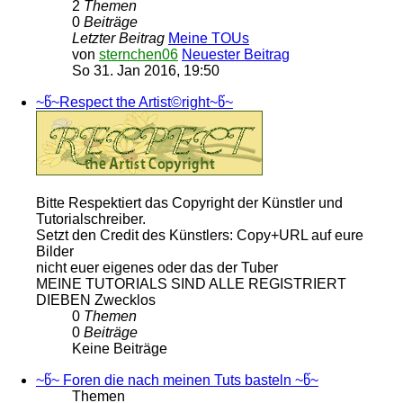
2
Themen
0
Beiträge
Letzter Beitrag
Meine TOUs
von
sternchen06
Neuester Beitrag
So 31. Jan 2016, 19:50
~წ~Respect the Artist©right~წ~
Bitte Respektiert das Copyright der Künstler und
Tutorialschreiber.
Setzt den Credit des Künstlers: Copy+URL auf eure
Bilder
nicht euer eigenes oder das der Tuber
MEINE TUTORIALS SIND ALLE REGISTRIERT
DIEBEN Zwecklos
0
Themen
0
Beiträge
Keine Beiträge
~წ~ Foren die nach meinen Tuts basteln ~წ~
Themen