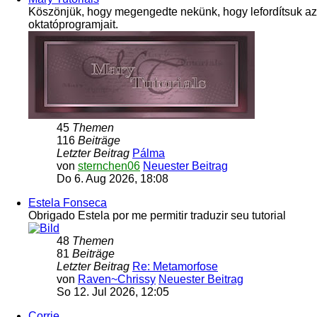
Köszönjük, hogy megengedte nekünk, hogy lefordítsuk az
oktatóprogramjait.
45
Themen
116
Beiträge
Letzter Beitrag
Pálma
von
sternchen06
Neuester Beitrag
Do 6. Aug 2026, 18:08
Estela Fonseca
Obrigado Estela por me permitir traduzir seu tutorial
48
Themen
81
Beiträge
Letzter Beitrag
Re: Metamorfose
von
Raven~Chrissy
Neuester Beitrag
So 12. Jul 2026, 12:05
Corrie