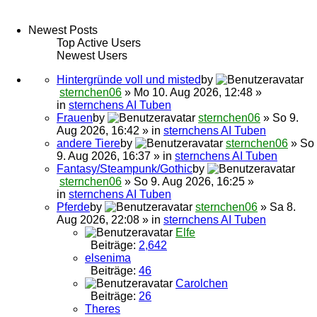
Newest Posts
Top Active Users
Newest Users
Hintergründe voll und misted
by
sternchen06
» Mo 10. Aug 2026, 12:48 »
in
sternchens AI Tuben
Frauen
by
sternchen06
» So 9.
Aug 2026, 16:42 » in
sternchens AI Tuben
andere Tiere
by
sternchen06
» So
9. Aug 2026, 16:37 » in
sternchens AI Tuben
Fantasy/Steampunk/Gothic
by
sternchen06
» So 9. Aug 2026, 16:25 »
in
sternchens AI Tuben
Pferde
by
sternchen06
» Sa 8.
Aug 2026, 22:08 » in
sternchens AI Tuben
Elfe
Beiträge:
2,642
elsenima
Beiträge:
46
Carolchen
Beiträge:
26
Theres