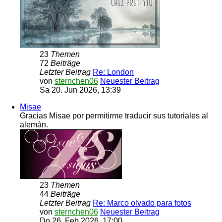
23
Themen
72
Beiträge
Letzter Beitrag
Re: London
von
sternchen06
Neuester Beitrag
Sa 20. Jun 2026, 13:39
Misae
Gracias Misae por permitirme traducir sus tutoriales al
alemán.
23
Themen
44
Beiträge
Letzter Beitrag
Re: Marco olvado para fotos
von
sternchen06
Neuester Beitrag
Do 26. Feb 2026, 17:00