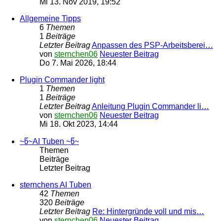
Mi 13. Nov 2019, 19:52
Allgemeine Tipps
6
Themen
1
Beiträge
Letzter Beitrag
Anpassen des PSP-Arbeitsberei…
von
sternchen06
Neuester Beitrag
Do 7. Mai 2026, 18:44
Plugin Commander light
1
Themen
1
Beiträge
Letzter Beitrag
Anleitung Plugin Commander li…
von
sternchen06
Neuester Beitrag
Mi 18. Okt 2023, 14:44
~წ~AI Tuben ~წ~
Themen
Beiträge
Letzter Beitrag
sternchens AI Tuben
42
Themen
320
Beiträge
Letzter Beitrag
Re: Hintergründe voll und mis…
von
sternchen06
Neuester Beitrag