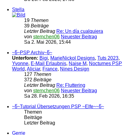
Stella
19
Themen
39
Beiträge
Letzter Beitrag
Re: Un día cualquiera
von
sternchen06
Neuester Beitrag
Sa 2. Mai 2026, 15:44
~წ~PSP Archiv~წ~
Unterforen:
Bigi
,
MarieNickol Designs
,
Tuts 2023
,
Yvonne
,
E-Mail Erlaubnis
,
Naise M
,
Nocturnes PSP
World
,
Aliciar
,
France
,
Nines Design
127
Themen
372
Beiträge
Letzter Beitrag
Re: Fluttering
von
sternchen06
Neuester Beitrag
Sa 28. Feb 2026, 16:35
~წ~Tutorial Übersetzungen PSP ~Elfe~~წ~
Themen
Beiträge
Letzter Beitrag
Gerrie