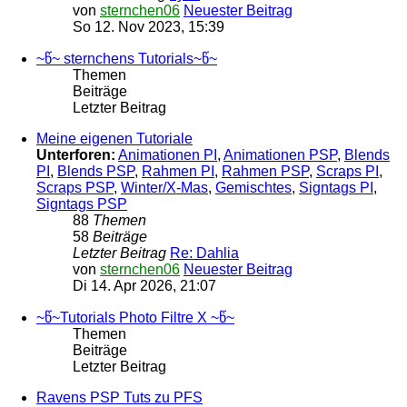
von
sternchen06
Neuester Beitrag
So 12. Nov 2023, 15:39
~წ~ sternchens Tutorials~წ~
Themen
Beiträge
Letzter Beitrag
Meine eigenen Tutoriale
Unterforen:
Animationen PI
,
Animationen PSP
,
Blends
PI
,
Blends PSP
,
Rahmen PI
,
Rahmen PSP
,
Scraps PI
,
Scraps PSP
,
Winter/X-Mas
,
Gemischtes
,
Signtags PI
,
Signtags PSP
88
Themen
58
Beiträge
Letzter Beitrag
Re: Dahlia
von
sternchen06
Neuester Beitrag
Di 14. Apr 2026, 21:07
~წ~Tutorials Photo Filtre X ~წ~
Themen
Beiträge
Letzter Beitrag
Ravens PSP Tuts zu PFS