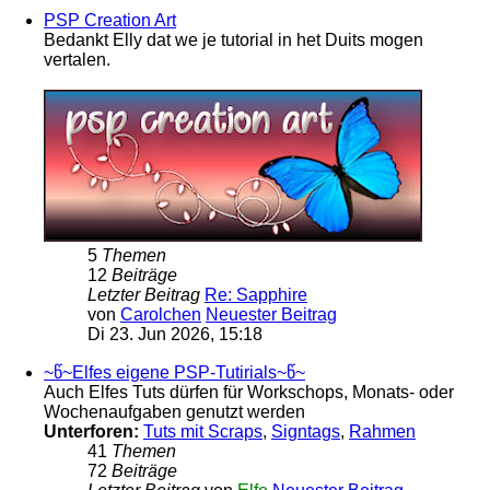
PSP Creation Art
Bedankt Elly dat we je tutorial in het Duits mogen
vertalen.
5
Themen
12
Beiträge
Letzter Beitrag
Re: Sapphire
von
Carolchen
Neuester Beitrag
Di 23. Jun 2026, 15:18
~წ~Elfes eigene PSP-Tutirials~წ~
Auch Elfes Tuts dürfen für Workschops, Monats- oder
Wochenaufgaben genutzt werden
Unterforen:
Tuts mit Scraps
,
Signtags
,
Rahmen
41
Themen
72
Beiträge