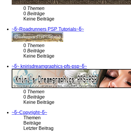
0
Themen
0
Beiträge
Keine Beiträge
~წ~Roadrunners PSP Tutorials~წ~
0
Themen
0
Beiträge
Keine Beiträge
~წ~ knirisdreamgraphics-pfs-psp~წ~
0
Themen
0
Beiträge
Keine Beiträge
~წ~Copyright~წ~
Themen
Beiträge
Letzter Beitrag