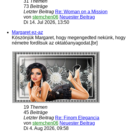
31
Themen
73
Beiträge
Letzter Beitrag
Re: Woman on a Mission
von
sternchen06
Neuester Beitrag
Di 14. Jul 2026, 13:50
Margaret ez-az
Köszönjük Margaret, hogy megengedted nekünk, hogy
németre fordítsuk az oktatóanyagodat.[br]
19
Themen
45
Beiträge
Letzter Beitrag
Re: Finom Elegancia
von
sternchen06
Neuester Beitrag
Di 4. Aug 2026, 09:58