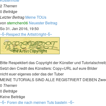
Kostennote
2
Themen
0
Beiträge
Letzter Beitrag
Meine TOUs
von
sternchen06
Neuester Beitrag
So 31. Jan 2016, 19:50
~წ~Respect the Artist©right~წ~
Bitte Respektiert das Copyright der Künstler und Tutorialschreib
Setzt den Credit des Künstlers: Copy+URL auf eure Bilder
nicht euer eigenes oder das der Tuber
MEINE TUTORIALS SIND ALLE REGISTRIERT DIEBEN Zwec
0
Themen
0
Beiträge
Keine Beiträge
~წ~ Foren die nach meinen Tuts basteln ~წ~