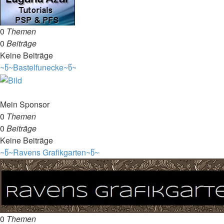
0
Themen
0
Beiträge
Keine Beiträge
~წ~Bastelfunecke~წ~
Mein Sponsor
0
Themen
0
Beiträge
Keine Beiträge
~წ~Ravens Grafikgarten~წ~
0
Themen