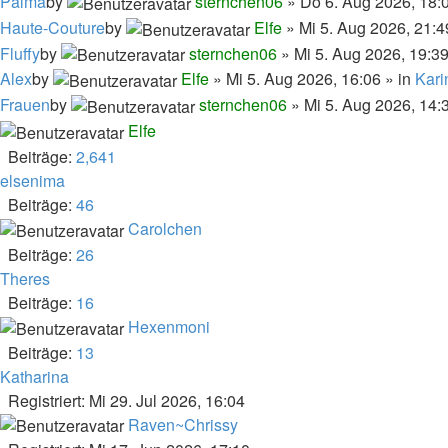
Pálma
by
sternchen06
» Do 6. Aug 2026, 18:0
Haute-Couture
by
Elfe
» Mi 5. Aug 2026, 21:4
Fluffy
by
sternchen06
» Mi 5. Aug 2026, 19:39
Alex
by
Elfe
» Mi 5. Aug 2026, 16:06 » in
Kari
Frauen
by
sternchen06
» Mi 5. Aug 2026, 14:
Elfe
Beiträge:
2,641
elsenima
Beiträge:
46
Carolchen
Beiträge:
26
Theres
Beiträge:
16
Hexenmoni
Beiträge:
13
Katharina
Registriert: Mi 29. Jul 2026, 16:04
Raven~Chrissy