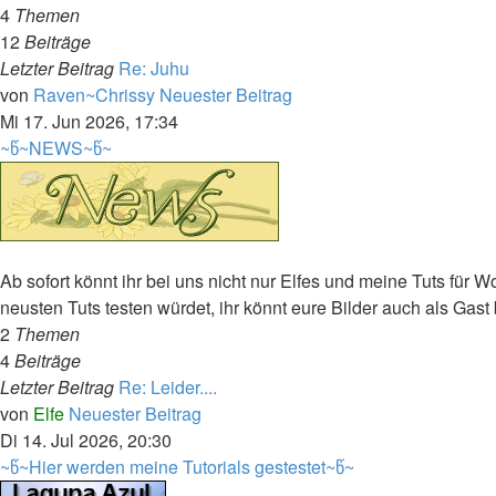
4
Themen
12
Beiträge
Letzter Beitrag
Re: Juhu
von
Raven~Chrissy
Neuester Beitrag
Mi 17. Jun 2026, 17:34
~წ~NEWS~წ~
Ab sofort könnt ihr bei uns nicht nur Elfes und meine Tuts fü
neusten Tuts testen würdet, ihr könnt eure Bilder auch als Gas
2
Themen
4
Beiträge
Letzter Beitrag
Re: Leider....
von
Elfe
Neuester Beitrag
Di 14. Jul 2026, 20:30
~წ~Hier werden meine Tutorials gestestet~წ~