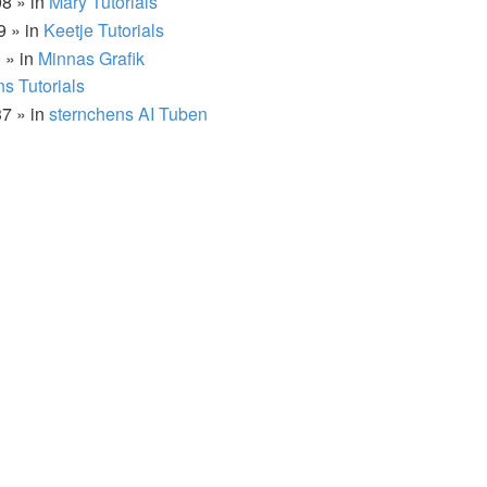
8 » in
Mary Tutorials
9 » in
Keetje Tutorials
 » in
Minnas Grafik
ns Tutorials
37 » in
sternchens AI Tuben