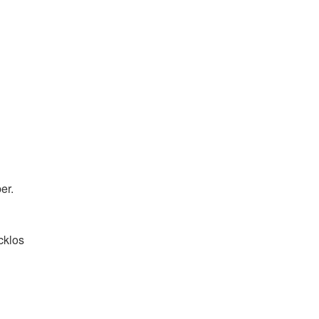
er.
klos