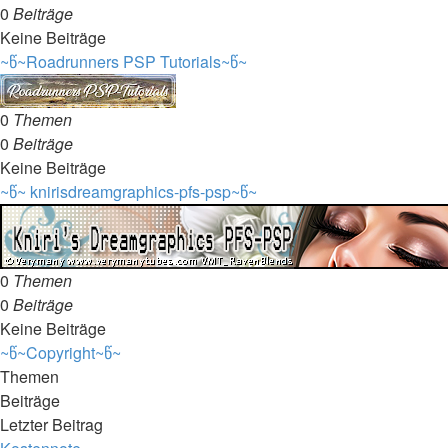
0
Beiträge
Keine Beiträge
~წ~Roadrunners PSP Tutorials~წ~
0
Themen
0
Beiträge
Keine Beiträge
~წ~ knirisdreamgraphics-pfs-psp~წ~
0
Themen
0
Beiträge
Keine Beiträge
~წ~Copyright~წ~
Themen
Beiträge
Letzter Beitrag