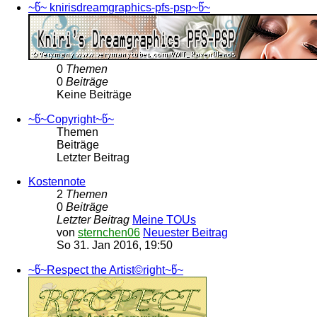
~წ~ knirisdreamgraphics-pfs-psp~წ~
0
Themen
0
Beiträge
Keine Beiträge
~წ~Copyright~წ~
Themen
Beiträge
Letzter Beitrag
Kostennote
2
Themen
0
Beiträge
Letzter Beitrag
Meine TOUs
von
sternchen06
Neuester Beitrag
So 31. Jan 2016, 19:50
~წ~Respect the Artist©right~წ~