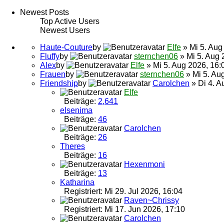
Newest Posts
Top Active Users
Newest Users
Haute-Couture
by
Elfe
» Mi 5. Aug
Fluffy
by
sternchen06
» Mi 5. Aug 
Alex
by
Elfe
» Mi 5. Aug 2026, 16:
Frauen
by
sternchen06
» Mi 5. Au
Friendship
by
Carolchen
» Di 4. A
Elfe
Beiträge:
2,641
elsenima
Beiträge:
46
Carolchen
Beiträge:
26
Theres
Beiträge:
16
Hexenmoni
Beiträge:
13
Katharina
Registriert: Mi 29. Jul 2026, 16:04
Raven~Chrissy
Registriert: Mi 17. Jun 2026, 17:10
Carolchen