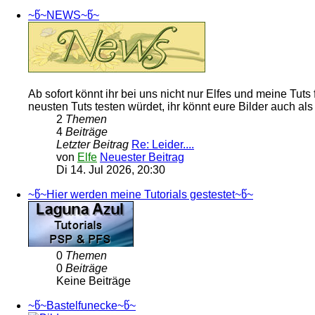
~წ~NEWS~წ~
Ab sofort könnt ihr bei uns nicht nur Elfes und meine T
neusten Tuts testen würdet, ihr könnt eure Bilder auch al
2
Themen
4
Beiträge
Letzter Beitrag
Re: Leider....
von
Elfe
Neuester Beitrag
Di 14. Jul 2026, 20:30
~წ~Hier werden meine Tutorials gestestet~წ~
0
Themen
0
Beiträge
Keine Beiträge
~წ~Bastelfunecke~წ~