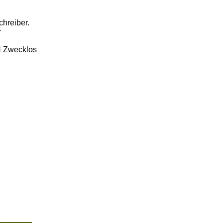
chreiber.
r
 Zwecklos