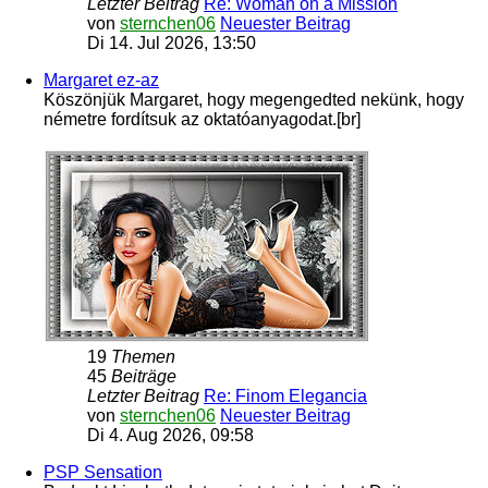
Letzter Beitrag
Re: Woman on a Mission
von
sternchen06
Neuester Beitrag
Di 14. Jul 2026, 13:50
Margaret ez-az
Köszönjük Margaret, hogy megengedted nekünk, hogy
németre fordítsuk az oktatóanyagodat.[br]
19
Themen
45
Beiträge
Letzter Beitrag
Re: Finom Elegancia
von
sternchen06
Neuester Beitrag
Di 4. Aug 2026, 09:58
PSP Sensation