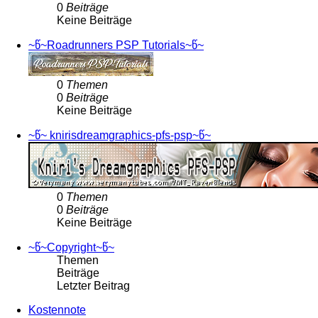
0
Beiträge
Keine Beiträge
~წ~Roadrunners PSP Tutorials~წ~
0
Themen
0
Beiträge
Keine Beiträge
~წ~ knirisdreamgraphics-pfs-psp~წ~
0
Themen
0
Beiträge
Keine Beiträge
~წ~Copyright~წ~
Themen
Beiträge
Letzter Beitrag
Kostennote