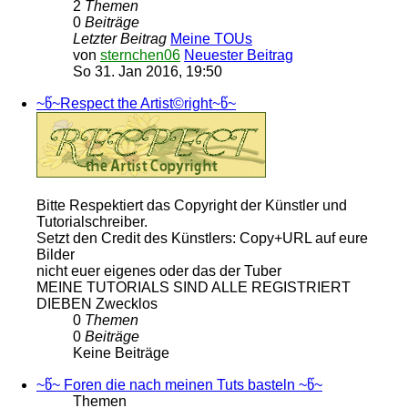
2
Themen
0
Beiträge
Letzter Beitrag
Meine TOUs
von
sternchen06
Neuester Beitrag
So 31. Jan 2016, 19:50
~წ~Respect the Artist©right~წ~
Bitte Respektiert das Copyright der Künstler und
Tutorialschreiber.
Setzt den Credit des Künstlers: Copy+URL auf eure
Bilder
nicht euer eigenes oder das der Tuber
MEINE TUTORIALS SIND ALLE REGISTRIERT
DIEBEN Zwecklos
0
Themen
0
Beiträge
Keine Beiträge
~წ~ Foren die nach meinen Tuts basteln ~წ~
Themen