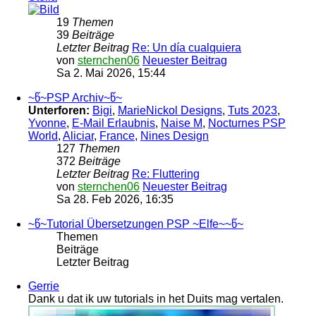
19
Themen
39
Beiträge
Letzter Beitrag
Re: Un día cualquiera
von
sternchen06
Neuester Beitrag
Sa 2. Mai 2026, 15:44
~წ~PSP Archiv~წ~
Unterforen:
Bigi
,
MarieNickol Designs
,
Tuts 2023
,
Yvonne
,
E-Mail Erlaubnis
,
Naise M
,
Nocturnes PSP
World
,
Aliciar
,
France
,
Nines Design
127
Themen
372
Beiträge
Letzter Beitrag
Re: Fluttering
von
sternchen06
Neuester Beitrag
Sa 28. Feb 2026, 16:35
~წ~Tutorial Übersetzungen PSP ~Elfe~~წ~
Themen
Beiträge
Letzter Beitrag
Gerrie
Dank u dat ik uw tutorials in het Duits mag vertalen.