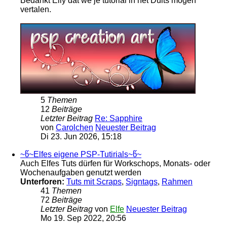
Bedankt Elly dat we je tutorial in het Duits mogen
vertalen.
5
Themen
12
Beiträge
Letzter Beitrag
Re: Sapphire
von
Carolchen
Neuester Beitrag
Di 23. Jun 2026, 15:18
~წ~Elfes eigene PSP-Tutirials~წ~
Auch Elfes Tuts dürfen für Workschops, Monats- oder
Wochenaufgaben genutzt werden
Unterforen:
Tuts mit Scraps
,
Signtags
,
Rahmen
41
Themen
72
Beiträge
Letzter Beitrag
von
Elfe
Neuester Beitrag
Mo 19. Sep 2022, 20:56