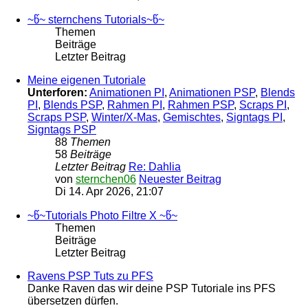
~წ~ sternchens Tutorials~წ~
Themen
Beiträge
Letzter Beitrag
Meine eigenen Tutoriale
Unterforen:
Animationen PI
,
Animationen PSP
,
Blends
PI
,
Blends PSP
,
Rahmen PI
,
Rahmen PSP
,
Scraps PI
,
Scraps PSP
,
Winter/X-Mas
,
Gemischtes
,
Signtags PI
,
Signtags PSP
88
Themen
58
Beiträge
Letzter Beitrag
Re: Dahlia
von
sternchen06
Neuester Beitrag
Di 14. Apr 2026, 21:07
~წ~Tutorials Photo Filtre X ~წ~
Themen
Beiträge
Letzter Beitrag
Ravens PSP Tuts zu PFS
Danke Raven das wir deine PSP Tutoriale ins PFS
übersetzen dürfen.