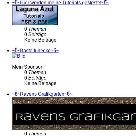
~წ~Hier werden meine Tutorials gestestet~წ~
0
Themen
0
Beiträge
Keine Beiträge
~წ~Bastelfunecke~წ~
Mein Sponsor
0
Themen
0
Beiträge
Keine Beiträge
~წ~Ravens Grafikgarten~წ~
0
Themen