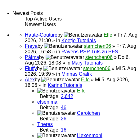
Newest Posts
Top Active Users
Newest Users
Haute-Couture
by
Elfe
» Fr 7. Aug
2026, 21:30 » in
Keetje Tutorials
Freya
by
sternchen06
» Fr 7. Aug
2026, 16:58 » in
Ravens PSP Tuts zu PFS
Pálma
by
sternchen06
» Do 6.
Aug 2026, 18:08 » in
Mary Tutorials
Fluffy
by
sternchen06
» Mi 5. Aug
2026, 19:39 » in
Minnas Grafik
Alex
by
Elfe
» Mi 5. Aug 2026,
16:06 » in
Karins Tutorials
Elfe
Beiträge:
2,642
elsenima
Beiträge:
46
Carolchen
Beiträge:
26
Theres
Beiträge:
16
Hexenmoni