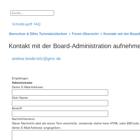
S
E
u
r
c
w
Schnellzugriff
FAQ
h
e
e
i
t
Sternchen & Elfes Tutorialstübchen
Foren-Übersicht
Kontakt mit der Boar
e
r
t
Kontakt mit der Board-Administration aufnehm
e
S
u
c
andrea.brede-lotz@gmx.de
h
e
Empfänger:
Administrator
Deine E-Mail-Adresse:
Dein Name:
Betreff:
Nachrichtentext:
Diese Nachricht wird als reiner Text verschickt, verwende daher kein HTML oder BBCode. 
deine E-Mail-Adresse angegeben.