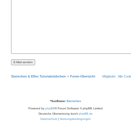
Sternchen & Elfes Tutorialstübchen
Foren-Übersicht
Mitglieder
Alle Coo
*
Sunflower
Sternchen
Powered by
phpBB
® Forum Software © phpBB Limited
Deutsche Übersetzung durch
phpBB.de
Datenschutz
|
Nutzungsbedingungen