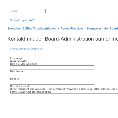
S
E
u
r
c
w
Schnellzugriff
FAQ
h
e
e
i
t
Sternchen & Elfes Tutorialstübchen
Foren-Übersicht
Kontakt mit der Boar
e
r
t
Kontakt mit der Board-Administration aufnehm
e
S
u
c
andrea.brede-lotz@gmx.de
h
e
Empfänger:
Administrator
Deine E-Mail-Adresse:
Dein Name:
Betreff:
Nachrichtentext:
Diese Nachricht wird als reiner Text verschickt, verwende daher kein HTML oder BBCode. 
deine E-Mail-Adresse angegeben.