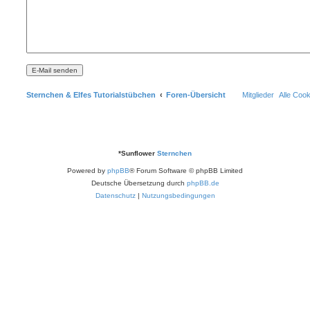
Sternchen & Elfes Tutorialstübchen
Foren-Übersicht
Mitglieder
Alle Coo
*
Sunflower
Sternchen
Powered by
phpBB
® Forum Software © phpBB Limited
Deutsche Übersetzung durch
phpBB.de
Datenschutz
|
Nutzungsbedingungen