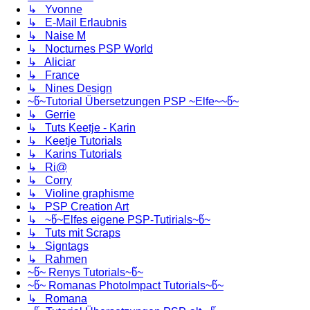
↳ Yvonne
↳ E-Mail Erlaubnis
↳ Naise M
↳ Nocturnes PSP World
↳ Aliciar
↳ France
↳ Nines Design
~წ~Tutorial Übersetzungen PSP ~Elfe~~წ~
↳ Gerrie
↳ Tuts Keetje - Karin
↳ Keetje Tutorials
↳ Karins Tutorials
↳ Ri@
↳ Corry
↳ Violine graphisme
↳ PSP Creation Art
↳ ~წ~Elfes eigene PSP-Tutirials~წ~
↳ Tuts mit Scraps
↳ Signtags
↳ Rahmen
~წ~ Renys Tutorials~წ~
~წ~ Romanas PhotoImpact Tutorials~წ~
↳ Romana