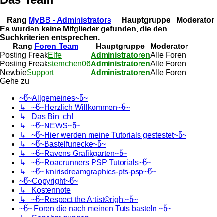
Rang
MyBB - Administrators
Hauptgruppe
Moderator
Es wurden keine Mitglieder gefunden, die den
Suchkriterien entsprechen.
Rang
Foren-Team
Hauptgruppe
Moderator
Posting Freak
Elfe
Administratoren
Alle Foren
Posting Freak
sternchen06
Administratoren
Alle Foren
Newbie
Support
Administratoren
Alle Foren
Gehe zu
~წ~Allgemeines~წ~
↳ ~წ~Herzlich Willkommen~წ~
↳ Das Bin ich!
↳ ~წ~NEWS~წ~
↳ ~წ~Hier werden meine Tutorials gestestet~წ~
↳ ~წ~Bastelfunecke~წ~
↳ ~წ~Ravens Grafikgarten~წ~
↳ ~წ~Roadrunners PSP Tutorials~წ~
↳ ~წ~ knirisdreamgraphics-pfs-psp~წ~
~წ~Copyright~წ~
↳ Kostennote
↳ ~წ~Respect the Artist©right~წ~
~წ~ Foren die nach meinen Tuts basteln ~წ~