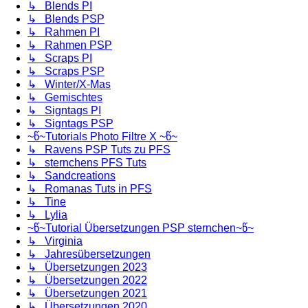
↳ Blends PI
↳ Blends PSP
↳ Rahmen PI
↳ Rahmen PSP
↳ Scraps PI
↳ Scraps PSP
↳ Winter/X-Mas
↳ Gemischtes
↳ Signtags PI
↳ Signtags PSP
~წ~Tutorials Photo Filtre X ~წ~
↳ Ravens PSP Tuts zu PFS
↳ sternchens PFS Tuts
↳ Sandcreations
↳ Romanas Tuts in PFS
↳ Tine
↳ Lylia
~წ~Tutorial Übersetzungen PSP sternchen~წ~
↳ Virginia
↳ Jahresübersetzungen
↳ Übersetzungen 2023
↳ Übersetzungen 2022
↳ Übersetzungen 2021
↳ Übersetzungen 2020