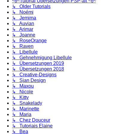
~წ~Tutorial Übersetzungen PSP-alt ~წ~
↳ Older Tutorials
↳ Noémi
↳ Jemima
↳ Auvian
↳ Arimar
↳ Joanne
↳ RoseOrange
↳ Raven
↳ Libellule
↳ Gehnehmigung Libellule
↳ Übersetzungen 2019
↳ Übersetzungen 2018
↳ Creative-Designs
↳ Sjan Design
↳ Maxou
↳ Nicole
↳ Kitty
↳ Snakelady
↳ Marinette
↳ Maria
↳ Chez Douceur
↳ Tutoriais Elaine
↳ Bea