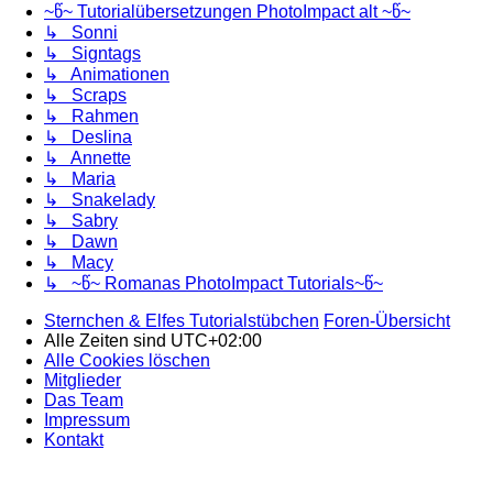
~წ~ Tutorialübersetzungen PhotoImpact alt ~წ~
↳ Sonni
↳ Signtags
↳ Animationen
↳ Scraps
↳ Rahmen
↳ Deslina
↳ Annette
↳ Maria
↳ Snakelady
↳ Sabry
↳ Dawn
↳ Macy
↳ ~წ~ Romanas PhotoImpact Tutorials~წ~
Sternchen & Elfes Tutorialstübchen
Foren-Übersicht
Alle Zeiten sind
UTC+02:00
Alle Cookies löschen
Mitglieder
Das Team
Impressum
Kontakt