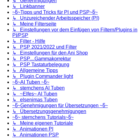
↳ Genehmigungen
↳ Linkbanner
~წ~Tipps und Tricks für PI und PSP~წ~
↳ Unzureichender Arbeitsspeicher (PI)
↳ Meine Filterseite
↳ Einstellungen vor dem Einfügen von Filtern/Plugins in
PI/PSP
↳ Filter - Hilfe
↳ PSP 2021/2022 und Filter
↳ Einstellungen für den Ani Shop
↳ PSP....Gammakorrektur
↳ PSP Tastaturbelegung
↳ Allgemeine Tipps
↳ Plugin Commander light
~წ~AI Tuben ~წ~
↳ sternchens AI Tuben
↳ ~Elfes~ AI Tuben
↳ elsenimas Tuben
~წ~Genehmigungen für Übersetzungen ~წ~
↳ Übersetzungsgenehmigungen
~წ~ sternchens Tutorials~წ~
↳ Meine eigenen Tutoriale
↳ Animationen PI
↳ Animationen PSP