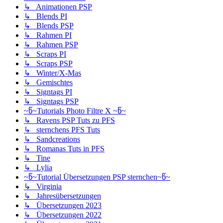
↳ Animationen PSP
↳ Blends PI
↳ Blends PSP
↳ Rahmen PI
↳ Rahmen PSP
↳ Scraps PI
↳ Scraps PSP
↳ Winter/X-Mas
↳ Gemischtes
↳ Signtags PI
↳ Signtags PSP
~წ~Tutorials Photo Filtre X ~წ~
↳ Ravens PSP Tuts zu PFS
↳ sternchens PFS Tuts
↳ Sandcreations
↳ Romanas Tuts in PFS
↳ Tine
↳ Lylia
~წ~Tutorial Übersetzungen PSP sternchen~წ~
↳ Virginia
↳ Jahresübersetzungen
↳ Übersetzungen 2023
↳ Übersetzungen 2022