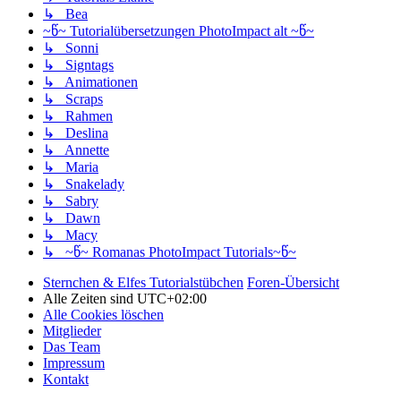
↳ Bea
~წ~ Tutorialübersetzungen PhotoImpact alt ~წ~
↳ Sonni
↳ Signtags
↳ Animationen
↳ Scraps
↳ Rahmen
↳ Deslina
↳ Annette
↳ Maria
↳ Snakelady
↳ Sabry
↳ Dawn
↳ Macy
↳ ~წ~ Romanas PhotoImpact Tutorials~წ~
Sternchen & Elfes Tutorialstübchen
Foren-Übersicht
Alle Zeiten sind
UTC+02:00
Alle Cookies löschen
Mitglieder
Das Team
Impressum
Kontakt