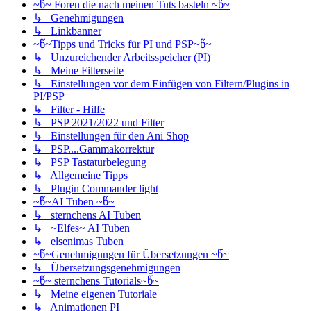
~წ~ Foren die nach meinen Tuts basteln ~წ~
↳ Genehmigungen
↳ Linkbanner
~წ~Tipps und Tricks für PI und PSP~წ~
↳ Unzureichender Arbeitsspeicher (PI)
↳ Meine Filterseite
↳ Einstellungen vor dem Einfügen von Filtern/Plugins in
PI/PSP
↳ Filter - Hilfe
↳ PSP 2021/2022 und Filter
↳ Einstellungen für den Ani Shop
↳ PSP....Gammakorrektur
↳ PSP Tastaturbelegung
↳ Allgemeine Tipps
↳ Plugin Commander light
~წ~AI Tuben ~წ~
↳ sternchens AI Tuben
↳ ~Elfes~ AI Tuben
↳ elsenimas Tuben
~წ~Genehmigungen für Übersetzungen ~წ~
↳ Übersetzungsgenehmigungen
~წ~ sternchens Tutorials~წ~
↳ Meine eigenen Tutoriale
↳ Animationen PI