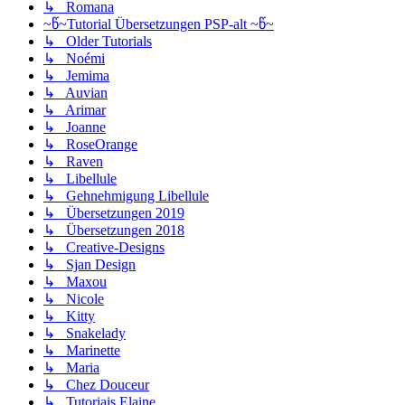
↳ Romana
~წ~Tutorial Übersetzungen PSP-alt ~წ~
↳ Older Tutorials
↳ Noémi
↳ Jemima
↳ Auvian
↳ Arimar
↳ Joanne
↳ RoseOrange
↳ Raven
↳ Libellule
↳ Gehnehmigung Libellule
↳ Übersetzungen 2019
↳ Übersetzungen 2018
↳ Creative-Designs
↳ Sjan Design
↳ Maxou
↳ Nicole
↳ Kitty
↳ Snakelady
↳ Marinette
↳ Maria
↳ Chez Douceur
↳ Tutoriais Elaine