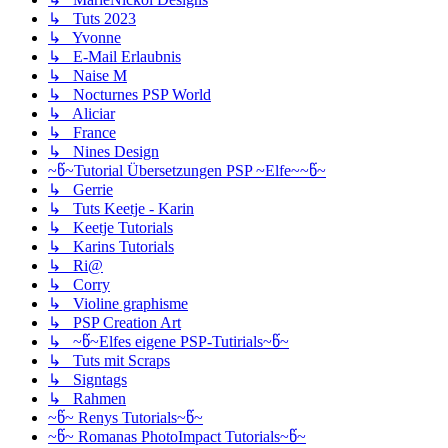
↳ Tuts 2023
↳ Yvonne
↳ E-Mail Erlaubnis
↳ Naise M
↳ Nocturnes PSP World
↳ Aliciar
↳ France
↳ Nines Design
~წ~Tutorial Übersetzungen PSP ~Elfe~~წ~
↳ Gerrie
↳ Tuts Keetje - Karin
↳ Keetje Tutorials
↳ Karins Tutorials
↳ Ri@
↳ Corry
↳ Violine graphisme
↳ PSP Creation Art
↳ ~წ~Elfes eigene PSP-Tutirials~წ~
↳ Tuts mit Scraps
↳ Signtags
↳ Rahmen
~წ~ Renys Tutorials~წ~
~წ~ Romanas PhotoImpact Tutorials~წ~