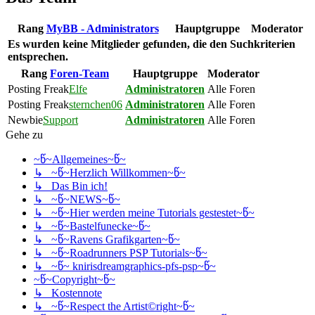
Rang
MyBB - Administrators
Hauptgruppe
Moderator
Es wurden keine Mitglieder gefunden, die den Suchkriterien
entsprechen.
Rang
Foren-Team
Hauptgruppe
Moderator
Posting Freak
Elfe
Administratoren
Alle Foren
Posting Freak
sternchen06
Administratoren
Alle Foren
Newbie
Support
Administratoren
Alle Foren
Gehe zu
~წ~Allgemeines~წ~
↳ ~წ~Herzlich Willkommen~წ~
↳ Das Bin ich!
↳ ~წ~NEWS~წ~
↳ ~წ~Hier werden meine Tutorials gestestet~წ~
↳ ~წ~Bastelfunecke~წ~
↳ ~წ~Ravens Grafikgarten~წ~
↳ ~წ~Roadrunners PSP Tutorials~წ~
↳ ~წ~ knirisdreamgraphics-pfs-psp~წ~
~წ~Copyright~წ~
↳ Kostennote
↳ ~წ~Respect the Artist©right~წ~