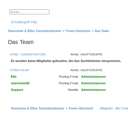
S
E
u
r
c
w
Schnellzugriff
FAQ
h
e
e
i
t
Sternchen & Elfes Tutorialstübchen
Foren-Übersicht
Das Team
e
r
t
Das Team
e
S
u
c
MYBB - ADMINISTRATORS
RANG
HAUPTGRUPPE
h
e
Es wurden keine Mitglieder gefunden, die den Suchkriterien entsprechen.
FOREN-TEAM
RANG
HAUPTGRUPPE
Elfe
Posting Freak
Administratoren
sternchen06
Posting Freak
Administratoren
Support
Newbie
Administratoren
Sternchen & Elfes Tutorialstübchen
Foren-Übersicht
Mitglieder
Alle Coo