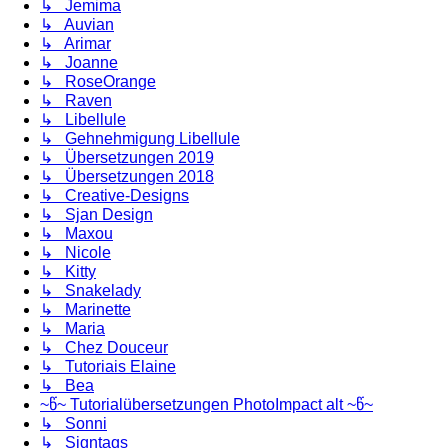
↳ Jemima
↳ Auvian
↳ Arimar
↳ Joanne
↳ RoseOrange
↳ Raven
↳ Libellule
↳ Gehnehmigung Libellule
↳ Übersetzungen 2019
↳ Übersetzungen 2018
↳ Creative-Designs
↳ Sjan Design
↳ Maxou
↳ Nicole
↳ Kitty
↳ Snakelady
↳ Marinette
↳ Maria
↳ Chez Douceur
↳ Tutoriais Elaine
↳ Bea
~წ~ Tutorialübersetzungen PhotoImpact alt ~წ~
↳ Sonni
↳ Signtags