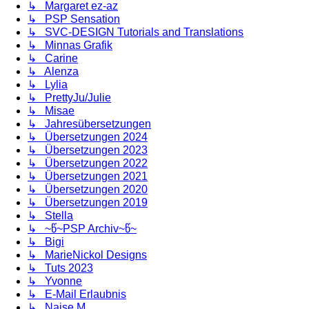
↳ Margaret ez-az
↳ PSP Sensation
↳ SVC-DESIGN Tutorials and Translations
↳ Minnas Grafik
↳ Carine
↳ Alenza
↳ Lylia
↳ PrettyJu/Julie
↳ Misae
↳ Jahresübersetzungen
↳ Übersetzungen 2024
↳ Übersetzungen 2023
↳ Übersetzungen 2022
↳ Übersetzungen 2021
↳ Übersetzungen 2020
↳ Übersetzungen 2019
↳ Stella
↳ ~წ~PSP Archiv~წ~
↳ Bigi
↳ MarieNickol Designs
↳ Tuts 2023
↳ Yvonne
↳ E-Mail Erlaubnis
↳ Naise M