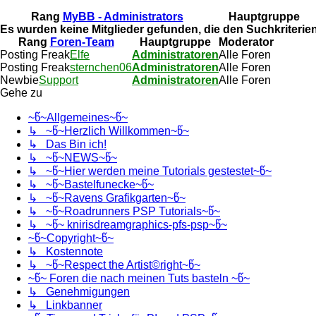
Rang
MyBB - Administrators
Hauptgruppe
Es wurden keine Mitglieder gefunden, die den Suchkriterie
Rang
Foren-Team
Hauptgruppe
Moderator
Posting Freak
Elfe
Administratoren
Alle Foren
Posting Freak
sternchen06
Administratoren
Alle Foren
Newbie
Support
Administratoren
Alle Foren
Gehe zu
~წ~Allgemeines~წ~
↳ ~წ~Herzlich Willkommen~წ~
↳ Das Bin ich!
↳ ~წ~NEWS~წ~
↳ ~წ~Hier werden meine Tutorials gestestet~წ~
↳ ~წ~Bastelfunecke~წ~
↳ ~წ~Ravens Grafikgarten~წ~
↳ ~წ~Roadrunners PSP Tutorials~წ~
↳ ~წ~ knirisdreamgraphics-pfs-psp~წ~
~წ~Copyright~წ~
↳ Kostennote
↳ ~წ~Respect the Artist©right~წ~
~წ~ Foren die nach meinen Tuts basteln ~წ~
↳ Genehmigungen
↳ Linkbanner