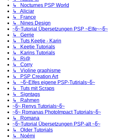
↳ Nocturnes PSP World
↳ Aliciar
↳ France
↳ Nines Design
~წ~Tutorial Übersetzungen PSP ~Elfe~~წ~
↳ Gerrie
↳ Tuts Keetje - Karin
↳ Keetje Tutorials
↳ Karins Tutorials
↳ Ri@
↳ Corry
↳ Violine graphisme
↳ PSP Creation Art
↳ ~წ~Elfes eigene PSP-Tutirials~წ~
↳ Tuts mit Scraps
↳ Signtags
↳ Rahmen
~წ~ Renys Tutorials~წ~
~წ~ Romanas PhotoImpact Tutorials~წ~
↳ Romana
~წ~Tutorial Übersetzungen PSP-alt ~წ~
↳ Older Tutorials
↳ Noémi