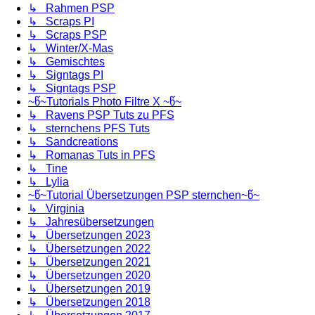
↳ Rahmen PSP
↳ Scraps PI
↳ Scraps PSP
↳ Winter/X-Mas
↳ Gemischtes
↳ Signtags PI
↳ Signtags PSP
~წ~Tutorials Photo Filtre X ~წ~
↳ Ravens PSP Tuts zu PFS
↳ sternchens PFS Tuts
↳ Sandcreations
↳ Romanas Tuts in PFS
↳ Tine
↳ Lylia
~წ~Tutorial Übersetzungen PSP sternchen~წ~
↳ Virginia
↳ Jahresübersetzungen
↳ Übersetzungen 2023
↳ Übersetzungen 2022
↳ Übersetzungen 2021
↳ Übersetzungen 2020
↳ Übersetzungen 2019
↳ Übersetzungen 2018