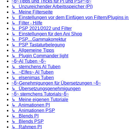
~წ~Tipps und Tricks für PI und PSP~წ~
↳ Unzureichender Arbeitsspeicher (PI)
↳ Meine Filterseite
↳ Einstellungen vor dem Einfügen von Filtern/Plugins i
↳ Filter - Hilfe
↳ PSP 2021/2022 und Filter
↳ Einstellungen für den Ani Shop
↳ PSP....Gammakorrektur
↳ PSP Tastaturbelegung
↳ Allgemeine Tipps
↳ Plugin Commander light
~წ~AI Tuben ~წ~
↳ sternchens AI Tuben
↳ ~Elfes~ AI Tuben
↳ elsenimas Tuben
~წ~Genehmigungen für Übersetzungen ~წ~
↳ Übersetzungsgenehmigungen
~წ~ sternchens Tutorials~წ~
↳ Meine eigenen Tutoriale
↳ Animationen PI
↳ Animationen PSP
↳ Blends PI
↳ Blends PSP
↳ Rahmen PI