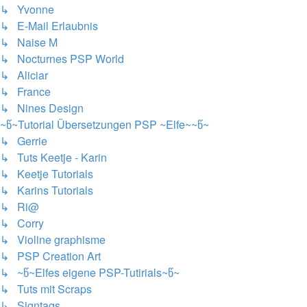
↳ Yvonne
↳ E-Mail Erlaubnis
↳ Naise M
↳ Nocturnes PSP World
↳ Aliciar
↳ France
↳ Nines Design
~წ~Tutorial Übersetzungen PSP ~Elfe~~წ~
↳ Gerrie
↳ Tuts Keetje - Karin
↳ Keetje Tutorials
↳ Karins Tutorials
↳ Ri@
↳ Corry
↳ Violine graphisme
↳ PSP Creation Art
↳ ~წ~Elfes eigene PSP-Tutirials~წ~
↳ Tuts mit Scraps
↳ Signtags