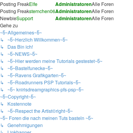
Posting Freak
Elfe
Administratoren
Alle Foren
Posting Freak
sternchen06
Administratoren
Alle Foren
Newbie
Support
Administratoren
Alle Foren
Gehe zu
~წ~Allgemeines~წ~
↳ ~წ~Herzlich Willkommen~წ~
↳ Das Bin ich!
↳ ~წ~NEWS~წ~
↳ ~წ~Hier werden meine Tutorials gestestet~წ~
↳ ~წ~Bastelfunecke~წ~
↳ ~წ~Ravens Grafikgarten~წ~
↳ ~წ~Roadrunners PSP Tutorials~წ~
↳ ~წ~ knirisdreamgraphics-pfs-psp~წ~
~წ~Copyright~წ~
↳ Kostennote
↳ ~წ~Respect the Artist©right~წ~
~წ~ Foren die nach meinen Tuts basteln ~წ~
↳ Genehmigungen
↳ Linkbanner