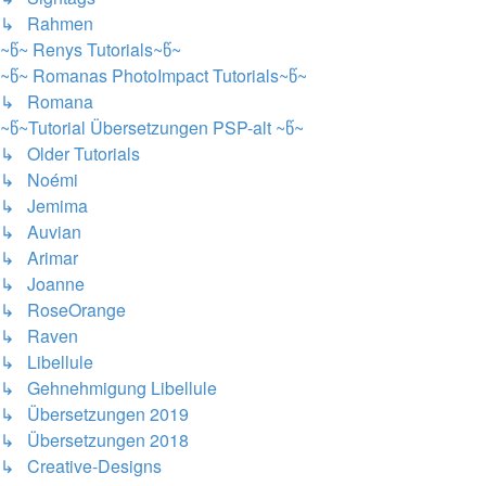
↳ Rahmen
~წ~ Renys Tutorials~წ~
~წ~ Romanas PhotoImpact Tutorials~წ~
↳ Romana
~წ~Tutorial Übersetzungen PSP-alt ~წ~
↳ Older Tutorials
↳ Noémi
↳ Jemima
↳ Auvian
↳ Arimar
↳ Joanne
↳ RoseOrange
↳ Raven
↳ Libellule
↳ Gehnehmigung Libellule
↳ Übersetzungen 2019
↳ Übersetzungen 2018
↳ Creative-Designs