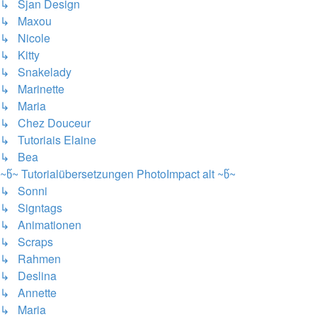
↳ Sjan Design
↳ Maxou
↳ Nicole
↳ Kitty
↳ Snakelady
↳ Marinette
↳ Maria
↳ Chez Douceur
↳ Tutoriais Elaine
↳ Bea
~წ~ Tutorialübersetzungen PhotoImpact alt ~წ~
↳ Sonni
↳ Signtags
↳ Animationen
↳ Scraps
↳ Rahmen
↳ Deslina
↳ Annette
↳ Maria