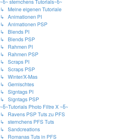
~წ~ sternchens Tutorials~წ~
↳ Meine eigenen Tutoriale
↳ Animationen PI
↳ Animationen PSP
↳ Blends PI
↳ Blends PSP
↳ Rahmen PI
↳ Rahmen PSP
↳ Scraps PI
↳ Scraps PSP
↳ Winter/X-Mas
↳ Gemischtes
↳ Signtags PI
↳ Signtags PSP
~წ~Tutorials Photo Filtre X ~წ~
↳ Ravens PSP Tuts zu PFS
↳ sternchens PFS Tuts
↳ Sandcreations
↳ Romanas Tuts in PFS