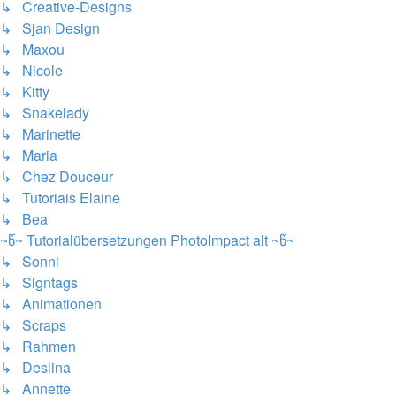
↳ Creative-Designs
↳ Sjan Design
↳ Maxou
↳ Nicole
↳ Kitty
↳ Snakelady
↳ Marinette
↳ Maria
↳ Chez Douceur
↳ Tutoriais Elaine
↳ Bea
~წ~ Tutorialübersetzungen PhotoImpact alt ~წ~
↳ Sonni
↳ Signtags
↳ Animationen
↳ Scraps
↳ Rahmen
↳ Deslina
↳ Annette