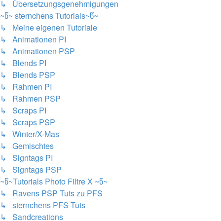
↳ Übersetzungsgenehmigungen
~წ~ sternchens Tutorials~წ~
↳ Meine eigenen Tutoriale
↳ Animationen PI
↳ Animationen PSP
↳ Blends PI
↳ Blends PSP
↳ Rahmen PI
↳ Rahmen PSP
↳ Scraps PI
↳ Scraps PSP
↳ Winter/X-Mas
↳ Gemischtes
↳ Signtags PI
↳ Signtags PSP
~წ~Tutorials Photo Filtre X ~წ~
↳ Ravens PSP Tuts zu PFS
↳ sternchens PFS Tuts
↳ Sandcreations