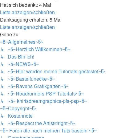
Hat sich bedankt: 4 Mal
Liste anzeigen/schließen
Danksagung erhalten: 5 Mal
Liste anzeigen/schließen
Gehe zu
~წ~Allgemeines~წ~
↳ ~წ~Herzlich Willkommen~წ~
↳ Das Bin ich!
↳ ~წ~NEWS~წ~
↳ ~წ~Hier werden meine Tutorials gestestet~წ~
↳ ~წ~Bastelfunecke~წ~
↳ ~წ~Ravens Grafikgarten~წ~
↳ ~წ~Roadrunners PSP Tutorials~წ~
↳ ~წ~ knirisdreamgraphics-pfs-psp~წ~
~წ~Copyright~წ~
↳ Kostennote
↳ ~წ~Respect the Artist©right~წ~
~წ~ Foren die nach meinen Tuts basteln ~წ~
↳ Genehmigungen