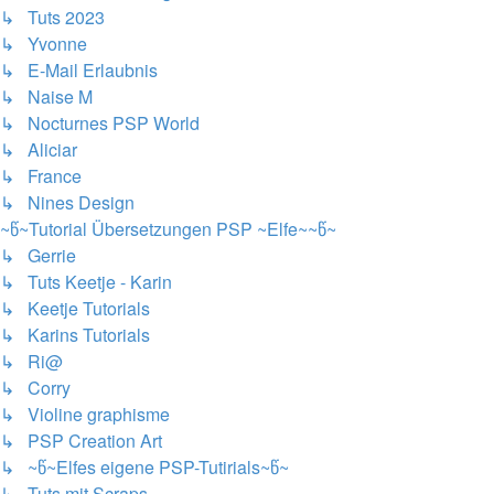
↳ Tuts 2023
↳ Yvonne
↳ E-Mail Erlaubnis
↳ Naise M
↳ Nocturnes PSP World
↳ Aliciar
↳ France
↳ Nines Design
~წ~Tutorial Übersetzungen PSP ~Elfe~~წ~
↳ Gerrie
↳ Tuts Keetje - Karin
↳ Keetje Tutorials
↳ Karins Tutorials
↳ Ri@
↳ Corry
↳ Violine graphisme
↳ PSP Creation Art
↳ ~წ~Elfes eigene PSP-Tutirials~წ~
↳ Tuts mit Scraps