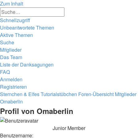
Zum Inhalt
Erweiterte
Suche
Suche
Schnellzugriff
Unbeantwortete Themen
Aktive Themen
Suche
Mitglieder
Das Team
Liste der Danksagungen
FAQ
Anmelden
Registrieren
Sternchen & Elfes Tutorialstübchen
Foren-Übersicht
Mitglieder
Omaberlin
Profil von Omaberlin
Junior Member
Benutzername: