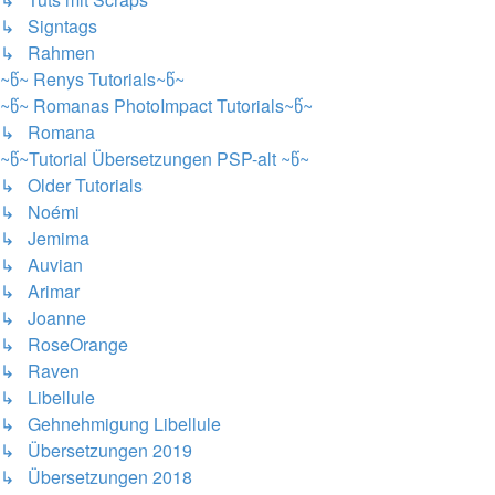
↳ Signtags
↳ Rahmen
~წ~ Renys Tutorials~წ~
~წ~ Romanas PhotoImpact Tutorials~წ~
↳ Romana
~წ~Tutorial Übersetzungen PSP-alt ~წ~
↳ Older Tutorials
↳ Noémi
↳ Jemima
↳ Auvian
↳ Arimar
↳ Joanne
↳ RoseOrange
↳ Raven
↳ Libellule
↳ Gehnehmigung Libellule
↳ Übersetzungen 2019
↳ Übersetzungen 2018