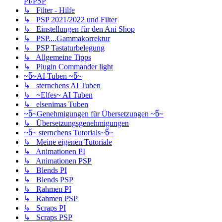
PI/PSP
↳ Filter - Hilfe
↳ PSP 2021/2022 und Filter
↳ Einstellungen für den Ani Shop
↳ PSP....Gammakorrektur
↳ PSP Tastaturbelegung
↳ Allgemeine Tipps
↳ Plugin Commander light
~წ~AI Tuben ~წ~
↳ sternchens AI Tuben
↳ ~Elfes~ AI Tuben
↳ elsenimas Tuben
~წ~Genehmigungen für Übersetzungen ~წ~
↳ Übersetzungsgenehmigungen
~წ~ sternchens Tutorials~წ~
↳ Meine eigenen Tutoriale
↳ Animationen PI
↳ Animationen PSP
↳ Blends PI
↳ Blends PSP
↳ Rahmen PI
↳ Rahmen PSP
↳ Scraps PI
↳ Scraps PSP