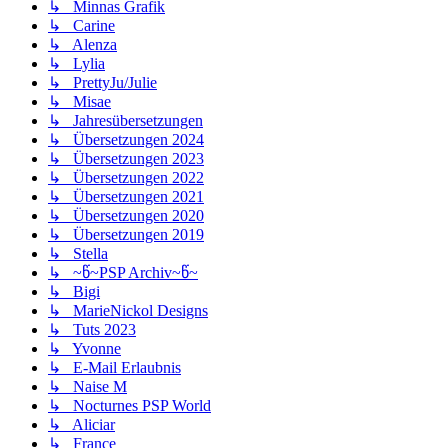
↳ Minnas Grafik
↳ Carine
↳ Alenza
↳ Lylia
↳ PrettyJu/Julie
↳ Misae
↳ Jahresübersetzungen
↳ Übersetzungen 2024
↳ Übersetzungen 2023
↳ Übersetzungen 2022
↳ Übersetzungen 2021
↳ Übersetzungen 2020
↳ Übersetzungen 2019
↳ Stella
↳ ~წ~PSP Archiv~წ~
↳ Bigi
↳ MarieNickol Designs
↳ Tuts 2023
↳ Yvonne
↳ E-Mail Erlaubnis
↳ Naise M
↳ Nocturnes PSP World
↳ Aliciar
↳ France