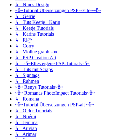
↳ Nines Design
~წ~Tutorial Übersetzungen PSP ~Elfe~~წ~
↳ Gerrie
↳ Tuts Keetje - Karin
↳ Keetje Tutorials
↳ Karins Tutorials
↳ Ri@
↳ Corry
↳ Violine graphisme
↳ PSP Creation Art
↳ ~წ~Elfes eigene PSP-Tutirials~წ~
↳ Tuts mit Scraps
↳ Signtags
↳ Rahmen
~წ~ Renys Tutorials~წ~
~წ~ Romanas PhotoImpact Tutorials~წ~
↳ Romana
~წ~Tutorial Übersetzungen PSP-alt ~წ~
↳ Older Tutorials
↳ Noémi
↳ Jemima
↳ Auvian
↳ Arimar