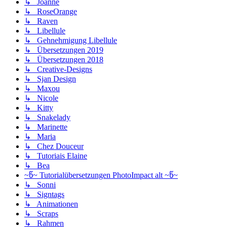
↳ Joanne
↳ RoseOrange
↳ Raven
↳ Libellule
↳ Gehnehmigung Libellule
↳ Übersetzungen 2019
↳ Übersetzungen 2018
↳ Creative-Designs
↳ Sjan Design
↳ Maxou
↳ Nicole
↳ Kitty
↳ Snakelady
↳ Marinette
↳ Maria
↳ Chez Douceur
↳ Tutoriais Elaine
↳ Bea
~წ~ Tutorialübersetzungen PhotoImpact alt ~წ~
↳ Sonni
↳ Signtags
↳ Animationen
↳ Scraps
↳ Rahmen