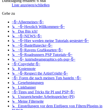
Danksagung erhalten: 6 Mal
Liste anzeigen/schließen
Gehe zu
~წ~Allgemeines~წ~
↳ ~წ~Herzlich Willkommen~წ~
↳ Das Bin ich!
↳ ~წ~NEWS~წ~
↳ ~წ~Hier werden meine Tutorials gestestet~წ~
↳ ~წ~Bastelfunecke~წ~
↳ ~წ~Ravens Grafikgarten~წ~
↳ ~წ~Roadrunners PSP Tutorials~წ~
↳ ~წ~ knirisdreamgraphics-pfs-psp~წ~
~წ~Copyright~წ~
↳ Kostennote
↳ ~წ~Respect the Artist©right~წ~
~წ~ Foren die nach meinen Tuts basteln ~წ~
↳ Genehmigungen
↳ Linkbanner
~წ~Tipps und Tricks für PI und PSP~წ~
↳ Unzureichender Arbeitsspeicher (PI)
↳ Meine Filterseite
↳ Einstellungen vor dem Einfügen von Filtern/Plugins in