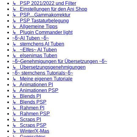
↳ PSP 2021/2022 und Filter
↳ Einstellungen für den Ani Shop
↳ PSP....Gammakorrektur
↳ PSP Tastaturbelegung
↳ Allgemeine Tipps
↳ Plugin Commander light
~წ~AI Tuben ~წ~
↳ sternchens AI Tuben
↳ ~Elfes~ AI Tuben
↳ elsenimas Tuben
~წ~Genehmigungen für Übersetzungen ~წ~
↳ Übersetzungsgenehmigungen
~წ~ sternchens Tutorials~წ~
↳ Meine eigenen Tutoriale
↳ Animationen PI
↳ Animationen PSP
↳ Blends PI
↳ Blends PSP
↳ Rahmen PI
↳ Rahmen PSP
↳ Scraps PI
↳ Scraps PSP
↳ Winter/X-Mas
↳ Gemischtes