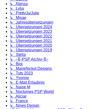
↳ Alenza
↳ Lylia
↳ PrettyJu/Julie
↳ Misae
↳ Jahresübersetzungen
↳ Übersetzungen 2024
↳ Übersetzungen 2023
↳ Übersetzungen 2022
↳ Übersetzungen 2021
↳ Übersetzungen 2020
↳ Übersetzungen 2019
↳ Stella
↳ ~წ~PSP Archiv~წ~
↳ Bigi
↳ MarieNickol Designs
↳ Tuts 2023
↳ Yvonne
↳ E-Mail Erlaubnis
↳ Naise M
↳ Nocturnes PSP World
↳ Aliciar
↳ France
↳ Nines Design