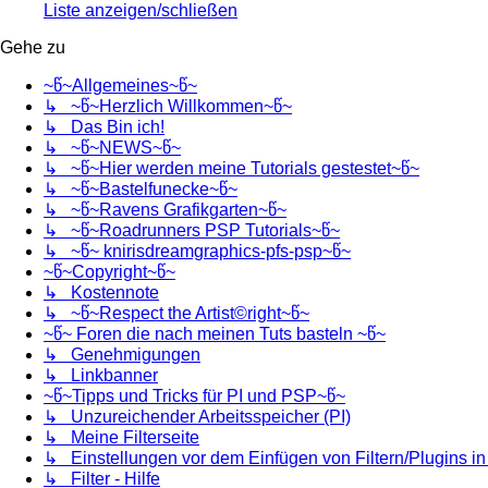
Liste anzeigen/schließen
Gehe zu
~წ~Allgemeines~წ~
↳ ~წ~Herzlich Willkommen~წ~
↳ Das Bin ich!
↳ ~წ~NEWS~წ~
↳ ~წ~Hier werden meine Tutorials gestestet~წ~
↳ ~წ~Bastelfunecke~წ~
↳ ~წ~Ravens Grafikgarten~წ~
↳ ~წ~Roadrunners PSP Tutorials~წ~
↳ ~წ~ knirisdreamgraphics-pfs-psp~წ~
~წ~Copyright~წ~
↳ Kostennote
↳ ~წ~Respect the Artist©right~წ~
~წ~ Foren die nach meinen Tuts basteln ~წ~
↳ Genehmigungen
↳ Linkbanner
~წ~Tipps und Tricks für PI und PSP~წ~
↳ Unzureichender Arbeitsspeicher (PI)
↳ Meine Filterseite
↳ Einstellungen vor dem Einfügen von Filtern/Plugins i
↳ Filter - Hilfe