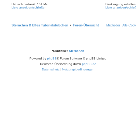
Hat sich bedankt: 151 Mal
Danksagung erhalten
Liste anzeigen/schließen
Liste anzeigen/schlie
Sternchen & Elfes Tutorialstübchen
Foren-Übersicht
Mitglieder
Alle Coo
*
Sunflower
Sternchen
Powered by
phpBB
® Forum Software © phpBB Limited
Deutsche Übersetzung durch
phpBB.de
Datenschutz
|
Nutzungsbedingungen