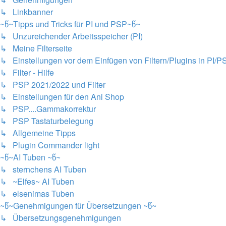
↳ Linkbanner
~წ~Tipps und Tricks für PI und PSP~წ~
↳ Unzureichender Arbeitsspeicher (PI)
↳ Meine Filterseite
↳ Einstellungen vor dem Einfügen von Filtern/Plugins in PI/P
↳ Filter - Hilfe
↳ PSP 2021/2022 und Filter
↳ Einstellungen für den Ani Shop
↳ PSP....Gammakorrektur
↳ PSP Tastaturbelegung
↳ Allgemeine Tipps
↳ Plugin Commander light
~წ~AI Tuben ~წ~
↳ sternchens AI Tuben
↳ ~Elfes~ AI Tuben
↳ elsenimas Tuben
~წ~Genehmigungen für Übersetzungen ~წ~
↳ Übersetzungsgenehmigungen