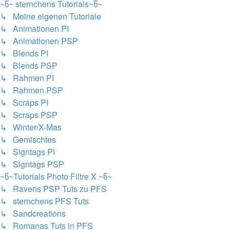
~წ~ sternchens Tutorials~წ~
↳ Meine eigenen Tutoriale
↳ Animationen PI
↳ Animationen PSP
↳ Blends PI
↳ Blends PSP
↳ Rahmen PI
↳ Rahmen PSP
↳ Scraps PI
↳ Scraps PSP
↳ Winter/X-Mas
↳ Gemischtes
↳ Signtags PI
↳ Signtags PSP
~წ~Tutorials Photo Filtre X ~წ~
↳ Ravens PSP Tuts zu PFS
↳ sternchens PFS Tuts
↳ Sandcreations
↳ Romanas Tuts in PFS