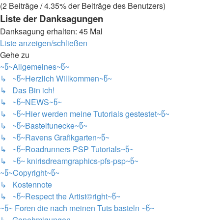
(2 Beiträge / 4.35% der Beiträge des Benutzers)
Liste der Danksagungen
Danksagung erhalten: 45 Mal
Liste anzeigen/schließen
Gehe zu
~წ~Allgemeines~წ~
↳ ~წ~Herzlich Willkommen~წ~
↳ Das Bin ich!
↳ ~წ~NEWS~წ~
↳ ~წ~Hier werden meine Tutorials gestestet~წ~
↳ ~წ~Bastelfunecke~წ~
↳ ~წ~Ravens Grafikgarten~წ~
↳ ~წ~Roadrunners PSP Tutorials~წ~
↳ ~წ~ knirisdreamgraphics-pfs-psp~წ~
~წ~Copyright~წ~
↳ Kostennote
↳ ~წ~Respect the Artist©right~წ~
~წ~ Foren die nach meinen Tuts basteln ~წ~
↳ Genehmigungen