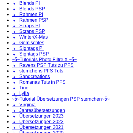
↳ Blends PI
↳ Blends PSP
↳ Rahmen PI
↳ Rahmen PSP
↳ Scraps PI
↳ Scraps PSP
↳ Winter/X-Mas
↳ Gemischtes
↳ Signtags PI
↳ Signtags PSP
~წ~Tutorials Photo Filtre X ~წ~
↳ Ravens PSP Tuts zu PFS
↳ sternchens PFS Tuts
↳ Sandcreations
↳ Romanas Tuts in PFS
↳ Tine
↳ Lylia
~წ~Tutorial Übersetzungen PSP sternchen~წ~
↳ Virginia
↳ Jahresübersetzungen
↳ Übersetzungen 2023
↳ Übersetzungen 2022
↳ Übersetzungen 2021
↳ Übersetzungen 2020