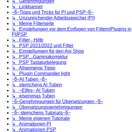
↳ Genehmigungen
↳ Linkbanner
~წ~Tipps und Tricks für PI und PSP~წ~
↳ Unzureichender Arbeitsspeicher (PI)
↳ Meine Filterseite
↳ Einstellungen vor dem Einfügen von Filtern/Plugins in
PI/PSP
↳ Filter - Hilfe
↳ PSP 2021/2022 und Filter
↳ Einstellungen für den Ani Shop
↳ PSP....Gammakorrektur
↳ PSP Tastaturbelegung
↳ Allgemeine Tipps
↳ Plugin Commander light
~წ~AI Tuben ~წ~
↳ sternchens AI Tuben
↳ ~Elfes~ AI Tuben
↳ elsenimas Tuben
~წ~Genehmigungen für Übersetzungen ~წ~
↳ Übersetzungsgenehmigungen
~წ~ sternchens Tutorials~წ~
↳ Meine eigenen Tutoriale
↳ Animationen PI
↳ Animationen PSP