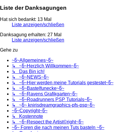
Liste der Danksagungen
Hat sich bedankt: 13 Mal
Liste anzeigen/schließen
Danksagung erhalten: 27 Mal
Liste anzeigen/schließen
Gehe zu
~წ~Allgemeines~წ~
↳ ~წ~Herzlich Willkommen~წ~
↳ Das Bin ich!
↳ ~წ~NEWS~წ~
↳ ~წ~Hier werden meine Tutorials gestestet~წ~
↳ ~წ~Bastelfunecke~წ~
↳ ~წ~Ravens Grafikgarten~წ~
↳ ~წ~Roadrunners PSP Tutorials~წ~
↳ ~წ~ knirisdreamgraphics-pfs-psp~წ~
~წ~Copyright~წ~
↳ Kostennote
↳ ~წ~Respect the Artist©right~წ~
~წ~ Foren die nach meinen Tuts basteln ~წ~