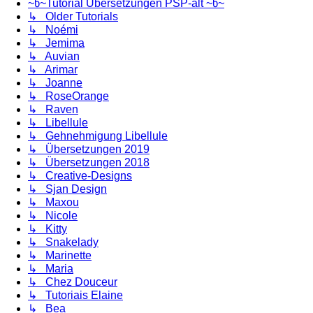
~წ~Tutorial Übersetzungen PSP-alt ~წ~
↳ Older Tutorials
↳ Noémi
↳ Jemima
↳ Auvian
↳ Arimar
↳ Joanne
↳ RoseOrange
↳ Raven
↳ Libellule
↳ Gehnehmigung Libellule
↳ Übersetzungen 2019
↳ Übersetzungen 2018
↳ Creative-Designs
↳ Sjan Design
↳ Maxou
↳ Nicole
↳ Kitty
↳ Snakelady
↳ Marinette
↳ Maria
↳ Chez Douceur
↳ Tutoriais Elaine
↳ Bea