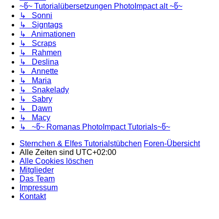
~წ~ Tutorialübersetzungen PhotoImpact alt ~წ~
↳ Sonni
↳ Signtags
↳ Animationen
↳ Scraps
↳ Rahmen
↳ Deslina
↳ Annette
↳ Maria
↳ Snakelady
↳ Sabry
↳ Dawn
↳ Macy
↳ ~წ~ Romanas PhotoImpact Tutorials~წ~
Sternchen & Elfes Tutorialstübchen
Foren-Übersicht
Alle Zeiten sind
UTC+02:00
Alle Cookies löschen
Mitglieder
Das Team
Impressum
Kontakt