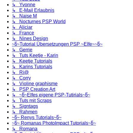
↳ Yvonne
↳ E-Mail Erlaubnis
↳ Naise M
↳ Nocturnes PSP World
↳ Aliciar
↳ France
↳ Nines Design
~წ~Tutorial Übersetzungen PSP ~Elfe~~წ~
↳ Gerrie
↳ Tuts Keetje - Karin
↳ Keetje Tutorials
↳ Karins Tutorials
↳ Ri@
↳ Corry
↳ Violine graphisme
↳ PSP Creation Art
↳ ~წ~Elfes eigene PSP-Tutirials~წ~
↳ Tuts mit Scraps
↳ Signtags
↳ Rahmen
~წ~ Renys Tutorials~წ~
~წ~ Romanas PhotoImpact Tutorials~წ~
↳ Romana