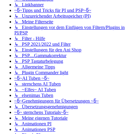
↳ Linkbanner
~წ~Tipps und Tricks für PI und PSP~წ~
↳ Unzureichender Arbeitsspeicher (PI)
↳ Meine Filterseite
↳ Einstellungen vor dem Einfügen von Filtern/Plugins in
PI/PSP
↳ Filter - Hilfe
↳ PSP 2021/2022 und Filter
↳ Einstellungen für den Ani Shop
↳ PSP....Gammakorrektur
↳ PSP Tastaturbelegung
↳ Allgemeine Tipps
↳ Plugin Commander light
~წ~AI Tuben ~წ~
↳ sternchens AI Tuben
↳ ~Elfes~ AI Tuben
↳ elsenimas Tuben
~წ~Genehmigungen für Übersetzungen ~წ~
↳ Übersetzungsgenehmigungen
~წ~ sternchens Tutorials~წ~
↳ Meine eigenen Tutoriale
↳ Animationen PI
↳ Animationen PSP