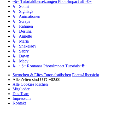
~წ~ Tutorialübersetzungen PhotoImpact alt ~წ~
↳ Sonni
↳ Signtags
↳ Animationen
↳ Scraps
↳ Rahmen
↳ Deslina
↳ Annette
↳ Maria
↳ Snakelady
↳ Sabry
↳ Dawn
↳ Macy
↳ ~წ~ Romanas PhotoImpact Tutorials~წ~
Sternchen & Elfes Tutorialstübchen
Foren-Übersicht
Alle Zeiten sind
UTC+02:00
Alle Cookies löschen
Mitglieder
Das Team
Impressum
Kontakt