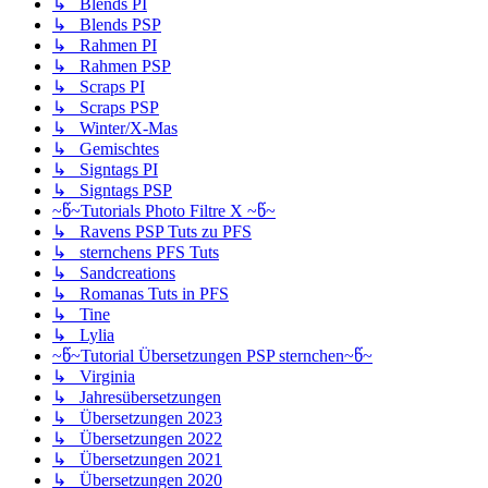
↳ Blends PI
↳ Blends PSP
↳ Rahmen PI
↳ Rahmen PSP
↳ Scraps PI
↳ Scraps PSP
↳ Winter/X-Mas
↳ Gemischtes
↳ Signtags PI
↳ Signtags PSP
~წ~Tutorials Photo Filtre X ~წ~
↳ Ravens PSP Tuts zu PFS
↳ sternchens PFS Tuts
↳ Sandcreations
↳ Romanas Tuts in PFS
↳ Tine
↳ Lylia
~წ~Tutorial Übersetzungen PSP sternchen~წ~
↳ Virginia
↳ Jahresübersetzungen
↳ Übersetzungen 2023
↳ Übersetzungen 2022
↳ Übersetzungen 2021
↳ Übersetzungen 2020