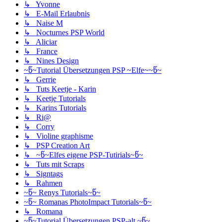
↳ Yvonne
↳ E-Mail Erlaubnis
↳ Naise M
↳ Nocturnes PSP World
↳ Aliciar
↳ France
↳ Nines Design
~წ~Tutorial Übersetzungen PSP ~Elfe~~წ~
↳ Gerrie
↳ Tuts Keetje - Karin
↳ Keetje Tutorials
↳ Karins Tutorials
↳ Ri@
↳ Corry
↳ Violine graphisme
↳ PSP Creation Art
↳ ~წ~Elfes eigene PSP-Tutirials~წ~
↳ Tuts mit Scraps
↳ Signtags
↳ Rahmen
~წ~ Renys Tutorials~წ~
~წ~ Romanas PhotoImpact Tutorials~წ~
↳ Romana
~წ~Tutorial Übersetzungen PSP-alt ~წ~