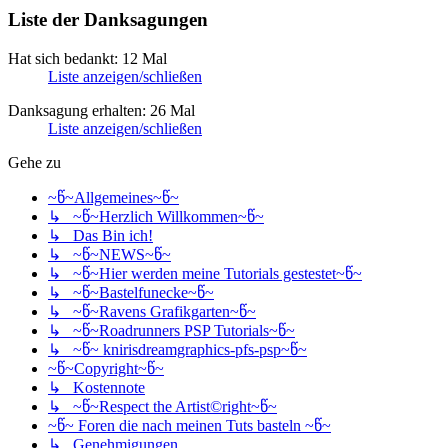
Liste der Danksagungen
Hat sich bedankt: 12 Mal
Liste anzeigen/schließen
Danksagung erhalten: 26 Mal
Liste anzeigen/schließen
Gehe zu
~წ~Allgemeines~წ~
↳ ~წ~Herzlich Willkommen~წ~
↳ Das Bin ich!
↳ ~წ~NEWS~წ~
↳ ~წ~Hier werden meine Tutorials gestestet~წ~
↳ ~წ~Bastelfunecke~წ~
↳ ~წ~Ravens Grafikgarten~წ~
↳ ~წ~Roadrunners PSP Tutorials~წ~
↳ ~წ~ knirisdreamgraphics-pfs-psp~წ~
~წ~Copyright~წ~
↳ Kostennote
↳ ~წ~Respect the Artist©right~წ~
~წ~ Foren die nach meinen Tuts basteln ~წ~
↳ Genehmigungen