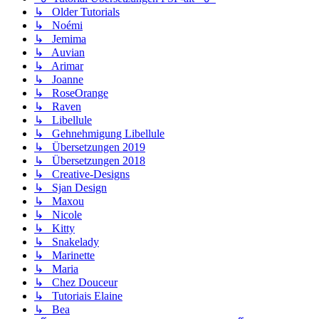
↳ Older Tutorials
↳ Noémi
↳ Jemima
↳ Auvian
↳ Arimar
↳ Joanne
↳ RoseOrange
↳ Raven
↳ Libellule
↳ Gehnehmigung Libellule
↳ Übersetzungen 2019
↳ Übersetzungen 2018
↳ Creative-Designs
↳ Sjan Design
↳ Maxou
↳ Nicole
↳ Kitty
↳ Snakelady
↳ Marinette
↳ Maria
↳ Chez Douceur
↳ Tutoriais Elaine
↳ Bea