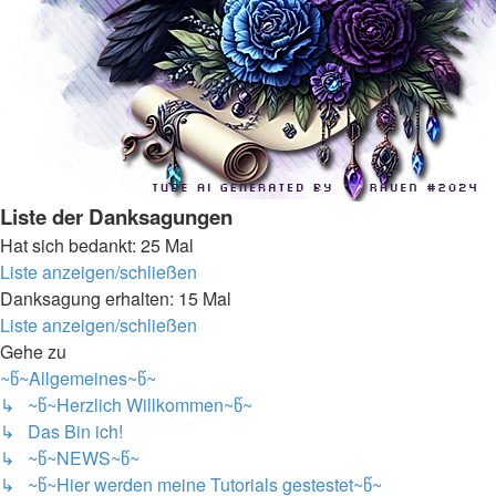
Liste der Danksagungen
Hat sich bedankt: 25 Mal
Liste anzeigen/schließen
Danksagung erhalten: 15 Mal
Liste anzeigen/schließen
Gehe zu
~წ~Allgemeines~წ~
↳ ~წ~Herzlich Willkommen~წ~
↳ Das Bin ich!
↳ ~წ~NEWS~წ~
↳ ~წ~Hier werden meine Tutorials gestestet~წ~