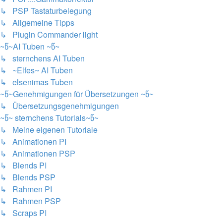
↳ PSP Tastaturbelegung
↳ Allgemeine Tipps
↳ Plugin Commander light
~წ~AI Tuben ~წ~
↳ sternchens AI Tuben
↳ ~Elfes~ AI Tuben
↳ elsenimas Tuben
~წ~Genehmigungen für Übersetzungen ~წ~
↳ Übersetzungsgenehmigungen
~წ~ sternchens Tutorials~წ~
↳ Meine eigenen Tutoriale
↳ Animationen PI
↳ Animationen PSP
↳ Blends PI
↳ Blends PSP
↳ Rahmen PI
↳ Rahmen PSP
↳ Scraps PI