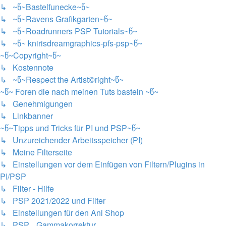
↳ ~წ~Bastelfunecke~წ~
↳ ~წ~Ravens Grafikgarten~წ~
↳ ~წ~Roadrunners PSP Tutorials~წ~
↳ ~წ~ knirisdreamgraphics-pfs-psp~წ~
~წ~Copyright~წ~
↳ Kostennote
↳ ~წ~Respect the Artist©right~წ~
~წ~ Foren die nach meinen Tuts basteln ~წ~
↳ Genehmigungen
↳ Linkbanner
~წ~Tipps und Tricks für PI und PSP~წ~
↳ Unzureichender Arbeitsspeicher (PI)
↳ Meine Filterseite
↳ Einstellungen vor dem Einfügen von Filtern/Plugins in
PI/PSP
↳ Filter - Hilfe
↳ PSP 2021/2022 und Filter
↳ Einstellungen für den Ani Shop
↳ PSP....Gammakorrektur