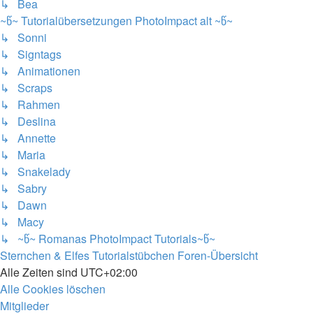
↳ Bea
~წ~ Tutorialübersetzungen PhotoImpact alt ~წ~
↳ Sonni
↳ Signtags
↳ Animationen
↳ Scraps
↳ Rahmen
↳ Deslina
↳ Annette
↳ Maria
↳ Snakelady
↳ Sabry
↳ Dawn
↳ Macy
↳ ~წ~ Romanas PhotoImpact Tutorials~წ~
Sternchen & Elfes Tutorialstübchen
Foren-Übersicht
Alle Zeiten sind
UTC+02:00
Alle Cookies löschen
Mitglieder