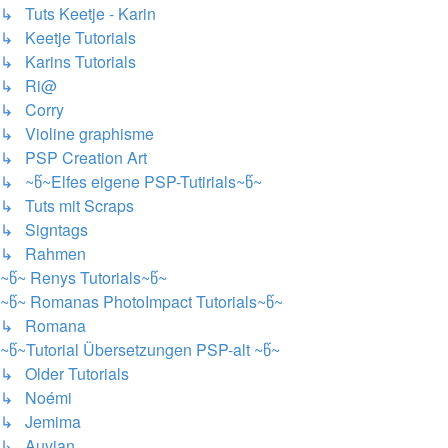
↳ Tuts Keetje - Karin
↳ Keetje Tutorials
↳ Karins Tutorials
↳ Ri@
↳ Corry
↳ Violine graphisme
↳ PSP Creation Art
↳ ~წ~Elfes eigene PSP-Tutirials~წ~
↳ Tuts mit Scraps
↳ Signtags
↳ Rahmen
~წ~ Renys Tutorials~წ~
~წ~ Romanas PhotoImpact Tutorials~წ~
↳ Romana
~წ~Tutorial Übersetzungen PSP-alt ~წ~
↳ Older Tutorials
↳ Noémi
↳ Jemima
↳ Auvian