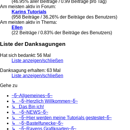
(46.95% aller Beiträge / 0.99 Beiträge pro Tag)
Am meisten aktiv in Forum:
Karins Tutorials
(958 Beiträge / 36.26% der Beiträge des Benutzers)
Am meisten aktiv in Thema:
Ellen
(22 Beiträge / 0.83% der Beiträge des Benutzers)
Liste der Danksagungen
Hat sich bedankt: 56 Mal
Liste anzeigen/schließen
Danksagung erhalten: 63 Mal
Liste anzeigen/schließen
Gehe zu
~წ~Allgemeines~წ~
↳ ~წ~Herzlich Willkommen~წ~
↳ Das Bin ich!
↳ ~წ~NEWS~წ~
↳ ~წ~Hier werden meine Tutorials gestestet~წ~
↳ ~წ~Bastelfunecke~წ~
↳ ~წ~Ravens Grafikgarten~წ~