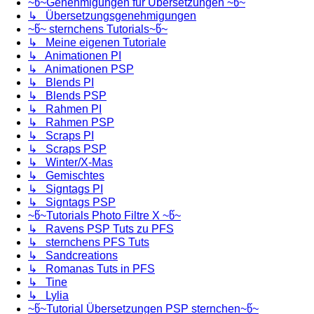
~წ~Genehmigungen für Übersetzungen ~წ~
↳ Übersetzungsgenehmigungen
~წ~ sternchens Tutorials~წ~
↳ Meine eigenen Tutoriale
↳ Animationen PI
↳ Animationen PSP
↳ Blends PI
↳ Blends PSP
↳ Rahmen PI
↳ Rahmen PSP
↳ Scraps PI
↳ Scraps PSP
↳ Winter/X-Mas
↳ Gemischtes
↳ Signtags PI
↳ Signtags PSP
~წ~Tutorials Photo Filtre X ~წ~
↳ Ravens PSP Tuts zu PFS
↳ sternchens PFS Tuts
↳ Sandcreations
↳ Romanas Tuts in PFS
↳ Tine
↳ Lylia
~წ~Tutorial Übersetzungen PSP sternchen~წ~