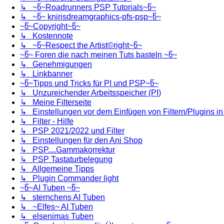
↳ ~წ~Roadrunners PSP Tutorials~წ~
↳ ~წ~ knirisdreamgraphics-pfs-psp~წ~
~წ~Copyright~წ~
↳ Kostennote
↳ ~წ~Respect the Artist©right~წ~
~წ~ Foren die nach meinen Tuts basteln ~წ~
↳ Genehmigungen
↳ Linkbanner
~წ~Tipps und Tricks für PI und PSP~წ~
↳ Unzureichender Arbeitsspeicher (PI)
↳ Meine Filterseite
↳ Einstellungen vor dem Einfügen von Filtern/Plugins i
↳ Filter - Hilfe
↳ PSP 2021/2022 und Filter
↳ Einstellungen für den Ani Shop
↳ PSP....Gammakorrektur
↳ PSP Tastaturbelegung
↳ Allgemeine Tipps
↳ Plugin Commander light
~წ~AI Tuben ~წ~
↳ sternchens AI Tuben
↳ ~Elfes~ AI Tuben
↳ elsenimas Tuben