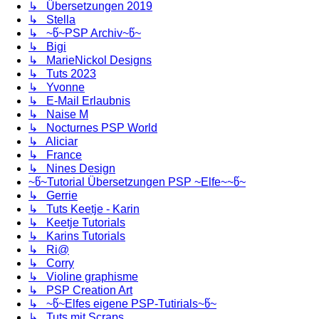
↳ Übersetzungen 2019
↳ Stella
↳ ~წ~PSP Archiv~წ~
↳ Bigi
↳ MarieNickol Designs
↳ Tuts 2023
↳ Yvonne
↳ E-Mail Erlaubnis
↳ Naise M
↳ Nocturnes PSP World
↳ Aliciar
↳ France
↳ Nines Design
~წ~Tutorial Übersetzungen PSP ~Elfe~~წ~
↳ Gerrie
↳ Tuts Keetje - Karin
↳ Keetje Tutorials
↳ Karins Tutorials
↳ Ri@
↳ Corry
↳ Violine graphisme
↳ PSP Creation Art
↳ ~წ~Elfes eigene PSP-Tutirials~წ~
↳ Tuts mit Scraps