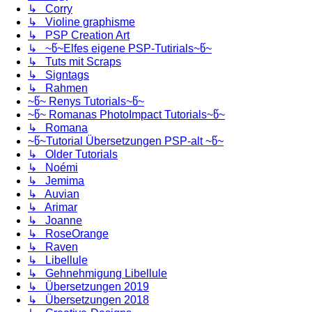
↳ Corry
↳ Violine graphisme
↳ PSP Creation Art
↳ ~წ~Elfes eigene PSP-Tutirials~წ~
↳ Tuts mit Scraps
↳ Signtags
↳ Rahmen
~წ~ Renys Tutorials~წ~
~წ~ Romanas PhotoImpact Tutorials~წ~
↳ Romana
~წ~Tutorial Übersetzungen PSP-alt ~წ~
↳ Older Tutorials
↳ Noémi
↳ Jemima
↳ Auvian
↳ Arimar
↳ Joanne
↳ RoseOrange
↳ Raven
↳ Libellule
↳ Gehnehmigung Libellule
↳ Übersetzungen 2019
↳ Übersetzungen 2018