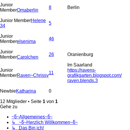
Junior
8
Berlin
Member
Omaberlin
Junior Member
Helene
5
34
Junior
46
Member
elsenima
Junior
26
Oranienburg
Member
Carolchen
Im Saarland
Junior
https://ravens-
11
Member
Raven~Chrissy
grafikgarten.blogspot.com/
raven.blends.3
Newbie
Katharina
0
12 Mitglieder • Seite
1
von
1
Gehe zu
~წ~Allgemeines~წ~
↳ ~წ~Herzlich Willkommen~წ~
↳ Das Bin ich!