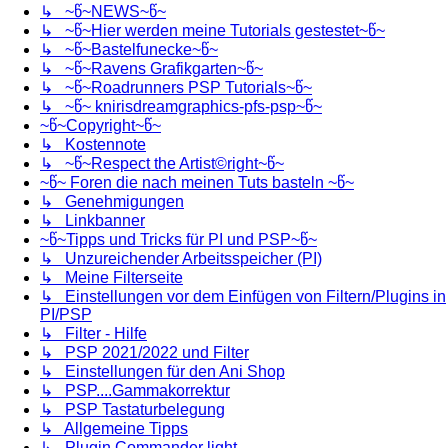
↳ ~წ~NEWS~წ~
↳ ~წ~Hier werden meine Tutorials gestestet~წ~
↳ ~წ~Bastelfunecke~წ~
↳ ~წ~Ravens Grafikgarten~წ~
↳ ~წ~Roadrunners PSP Tutorials~წ~
↳ ~წ~ knirisdreamgraphics-pfs-psp~წ~
~წ~Copyright~წ~
↳ Kostennote
↳ ~წ~Respect the Artist©right~წ~
~წ~ Foren die nach meinen Tuts basteln ~წ~
↳ Genehmigungen
↳ Linkbanner
~წ~Tipps und Tricks für PI und PSP~წ~
↳ Unzureichender Arbeitsspeicher (PI)
↳ Meine Filterseite
↳ Einstellungen vor dem Einfügen von Filtern/Plugins in
PI/PSP
↳ Filter - Hilfe
↳ PSP 2021/2022 und Filter
↳ Einstellungen für den Ani Shop
↳ PSP....Gammakorrektur
↳ PSP Tastaturbelegung
↳ Allgemeine Tipps
↳ Plugin Commander light