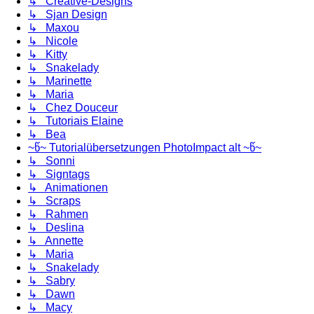
↳ Creative-Designs
↳ Sjan Design
↳ Maxou
↳ Nicole
↳ Kitty
↳ Snakelady
↳ Marinette
↳ Maria
↳ Chez Douceur
↳ Tutoriais Elaine
↳ Bea
~წ~ Tutorialübersetzungen PhotoImpact alt ~წ~
↳ Sonni
↳ Signtags
↳ Animationen
↳ Scraps
↳ Rahmen
↳ Deslina
↳ Annette
↳ Maria
↳ Snakelady
↳ Sabry
↳ Dawn
↳ Macy