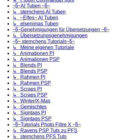
~წ~AI Tuben ~წ~
↳ sternchens AI Tuben
↳ ~Elfes~ AI Tuben
↳ elsenimas Tuben
~წ~Genehmigungen für Übersetzungen ~წ~
↳ Übersetzungsgenehmigungen
~წ~ sternchens Tutorials~წ~
↳ Meine eigenen Tutoriale
↳ Animationen PI
↳ Animationen PSP
↳ Blends PI
↳ Blends PSP
↳ Rahmen PI
↳ Rahmen PSP
↳ Scraps PI
↳ Scraps PSP
↳ Winter/X-Mas
↳ Gemischtes
↳ Signtags PI
↳ Signtags PSP
~წ~Tutorials Photo Filtre X ~წ~
↳ Ravens PSP Tuts zu PFS
↳ sternchens PFS Tuts