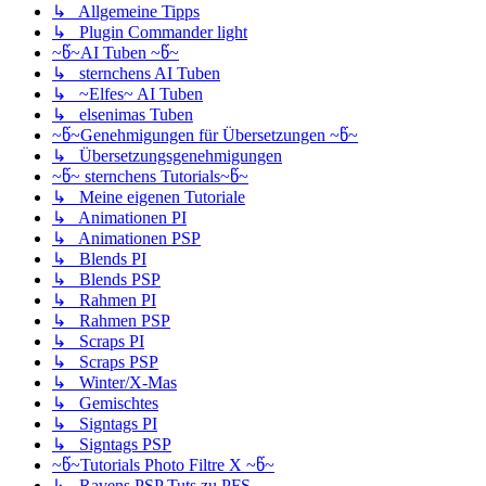
↳ Allgemeine Tipps
↳ Plugin Commander light
~წ~AI Tuben ~წ~
↳ sternchens AI Tuben
↳ ~Elfes~ AI Tuben
↳ elsenimas Tuben
~წ~Genehmigungen für Übersetzungen ~წ~
↳ Übersetzungsgenehmigungen
~წ~ sternchens Tutorials~წ~
↳ Meine eigenen Tutoriale
↳ Animationen PI
↳ Animationen PSP
↳ Blends PI
↳ Blends PSP
↳ Rahmen PI
↳ Rahmen PSP
↳ Scraps PI
↳ Scraps PSP
↳ Winter/X-Mas
↳ Gemischtes
↳ Signtags PI
↳ Signtags PSP
~წ~Tutorials Photo Filtre X ~წ~
↳ Ravens PSP Tuts zu PFS