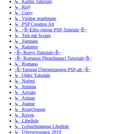
↳ Karins Tutorials
↳ Ri@
↳ Corry
↳ Violine graphisme
↳ PSP Creation Art
↳ ~წ~Elfes eigene PSP-Tutirials~წ~
↳ Tuts mit Scraps
↳ Signtags
↳ Rahmen
~წ~ Renys Tutorials~წ~
~წ~ Romanas PhotoImpact Tutorials~წ~
↳ Romana
~წ~Tutorial Übersetzungen PSP-alt ~წ~
↳ Older Tutorials
↳ Noémi
↳ Jemima
↳ Auvian
↳ Arimar
↳ Joanne
↳ RoseOrange
↳ Raven
↳ Libellule
↳ Gehnehmigung Libellule
↳ Übersetzungen 2019