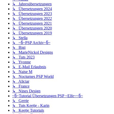
↳ Jahresübersetzungen
↳ Übersetzungen 2024
↳ Übersetzungen 2023
↳ Übersetzungen 2022
↳ Übersetzungen 2021
↳ Übersetzungen 2020
↳ Übersetzungen 2019
↳ Stella
↳ ~წ~PSP Archiv~წ~
↳ Bigi
↳ MarieNickol Designs
↳ Tuts 2023
↳ Yvonne
↳ E-Mail Erlaubnis
↳ Naise M
↳ Nocturnes PSP World
↳ Aliciar
↳ France
↳ Nines Design
~წ~Tutorial Übersetzungen PSP ~Elfe~~წ~
↳ Gerrie
↳ Tuts Keetje - Karin
↳ Keetje Tutorials