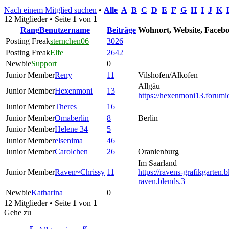
Nach einem Mitglied suchen
•
Alle
A
B
C
D
E
F
G
H
I
J
K
12 Mitglieder • Seite
1
von
1
Rang
Benutzername
Beiträge
Wohnort, Website, Facebo
Posting Freak
sternchen06
3026
Posting Freak
Elfe
2642
Newbie
Support
0
Junior Member
Reny
11
Vilshofen/Alkofen
Allgäu
Junior Member
Hexenmoni
13
https://hexenmoni13.forumie
Junior Member
Theres
16
Junior Member
Omaberlin
8
Berlin
Junior Member
Helene 34
5
Junior Member
elsenima
46
Junior Member
Carolchen
26
Oranienburg
Im Saarland
Junior Member
Raven~Chrissy
11
https://ravens-grafikgarten.
raven.blends.3
Newbie
Katharina
0
12 Mitglieder • Seite
1
von
1
Gehe zu