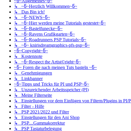
~წ~Allgemeines~წ~
↳ ~წ~Herzlich Willkommen~წ~
↳ Das Bin ich!
↳ ~წ~NEWS~წ~
↳ ~წ~Hier werden meine Tutorials gestestet~წ~
↳ ~წ~Bastelfunecke~წ~
↳ ~წ~Ravens Grafikgarten~წ~
↳ ~წ~Roadrunners PSP Tutorials~წ~
↳ ~წ~ knirisdreamgraphics-pfs-psp~წ~
~წ~Copyright~წ~
↳ Kostennote
↳ ~წ~Respect the Artist©right~წ~
~წ~ Foren die nach meinen Tuts basteln ~წ~
↳ Genehmigungen
↳ Linkbanner
~წ~Tipps und Tricks für PI und PSP~წ~
↳ Unzureichender Arbeitsspeicher (PI)
↳ Meine Filterseite
↳ Einstellungen vor dem Einfügen von Filtern/Plugins in PI/
↳ Filter - Hilfe
↳ PSP 2021/2022 und Filter
↳ Einstellungen für den Ani Shop
↳ PSP....Gammakorrektur
↳ PSP Tastaturbelegung