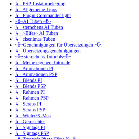
↳ PSP Tastaturbelegung
↳ Allgemeine Tipps
↳ Plugin Commander light
~წ~AI Tuben ~წ~
↳ sternchens AI Tuben
↳ ~Elfes~ AI Tuben
↳ elsenimas Tuben
~წ~Genehmigungen für Übersetzungen ~წ~
↳ Übersetzungsgenehmigungen
~წ~ sternchens Tutorials~წ~
↳ Meine eigenen Tutoriale
↳ Animationen PI
↳ Animationen PSP
↳ Blends PI
↳ Blends PSP
↳ Rahmen PI
↳ Rahmen PSP
↳ Scraps PI
↳ Scraps PSP
↳ Winter/X-Mas
↳ Gemischtes
↳ Signtags PI
↳ Signtags PSP