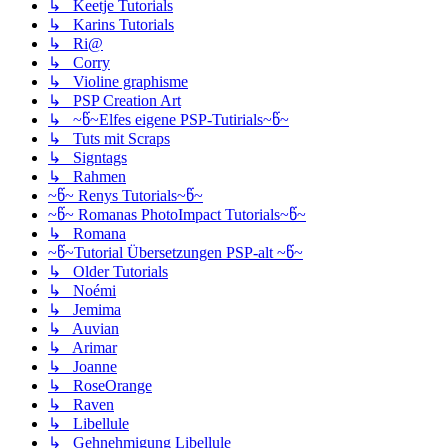
↳ Keetje Tutorials
↳ Karins Tutorials
↳ Ri@
↳ Corry
↳ Violine graphisme
↳ PSP Creation Art
↳ ~წ~Elfes eigene PSP-Tutirials~წ~
↳ Tuts mit Scraps
↳ Signtags
↳ Rahmen
~წ~ Renys Tutorials~წ~
~წ~ Romanas PhotoImpact Tutorials~წ~
↳ Romana
~წ~Tutorial Übersetzungen PSP-alt ~წ~
↳ Older Tutorials
↳ Noémi
↳ Jemima
↳ Auvian
↳ Arimar
↳ Joanne
↳ RoseOrange
↳ Raven
↳ Libellule
↳ Gehnehmigung Libellule