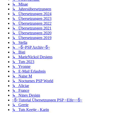
↳ Misae
↳ Jahresübersetzungen
↳ Übersetzungen 2024
↳ Übersetzungen 2023
↳ Übersetzungen 2022
↳ Übersetzungen 2021
↳ Übersetzungen 2020
↳ Übersetzungen 2019
↳ Stella
↳ ~წ~PSP Archiv~წ~
↳ Bigi
↳ MarieNickol Designs
↳ Tuts 2023
↳ Yvonne
↳ E-Mail Erlaubnis
↳ Naise M
↳ Nocturnes PSP World
↳ Aliciar
↳ France
↳ Nines Design
~წ~Tutorial Übersetzungen PSP ~Elfe~~წ~
↳ Gerrie
↳ Tuts Keetje - Karin