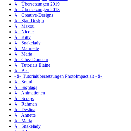
↳ Übersetzungen 2019
↳ Übersetzungen 2018
↳ Creative-Designs
↳ Sjan Design
↳ Maxou
↳ Nicole
↳ Kitty
↳ Snakelady
↳ Marinette
↳ Maria
↳ Chez Douceur
↳ Tutoriais Elaine
↳ Bea
~წ~ Tutorialübersetzungen PhotoImpact alt ~წ~
↳ Sonni
↳ Signtags
↳ Animationen
↳ Scraps
↳ Rahmen
↳ Deslina
↳ Annette
↳ Maria
↳ Snakelady