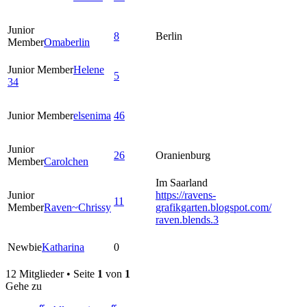
Junior
8
Berlin
Member
Omaberlin
Junior Member
Helene
5
34
Junior Member
elsenima
46
Junior
26
Oranienburg
Member
Carolchen
Im Saarland
Junior
https://ravens-
11
Member
Raven~Chrissy
grafikgarten.blogspot.com/
raven.blends.3
Newbie
Katharina
0
12 Mitglieder • Seite
1
von
1
Gehe zu