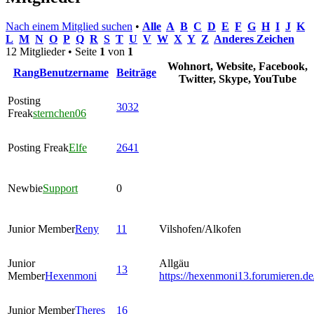
Nach einem Mitglied suchen
•
Alle
A
B
C
D
E
F
G
H
I
J
K
L
M
N
O
P
Q
R
S
T
U
V
W
X
Y
Z
Anderes Zeichen
12 Mitglieder • Seite
1
von
1
Wohnort, Website, Facebook,
Rang
Benutzername
Beiträge
Twitter, Skype, YouTube
Posting
3032
Freak
sternchen06
Posting Freak
Elfe
2641
Newbie
Support
0
Junior Member
Reny
11
Vilshofen/Alkofen
Junior
Allgäu
13
Member
Hexenmoni
https://hexenmoni13.forumieren.de
Junior Member
Theres
16