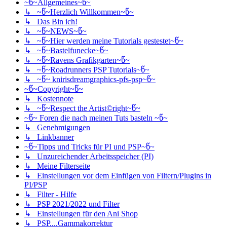
~წ~Allgemeines~წ~
↳ ~წ~Herzlich Willkommen~წ~
↳ Das Bin ich!
↳ ~წ~NEWS~წ~
↳ ~წ~Hier werden meine Tutorials gestestet~წ~
↳ ~წ~Bastelfunecke~წ~
↳ ~წ~Ravens Grafikgarten~წ~
↳ ~წ~Roadrunners PSP Tutorials~წ~
↳ ~წ~ knirisdreamgraphics-pfs-psp~წ~
~წ~Copyright~წ~
↳ Kostennote
↳ ~წ~Respect the Artist©right~წ~
~წ~ Foren die nach meinen Tuts basteln ~წ~
↳ Genehmigungen
↳ Linkbanner
~წ~Tipps und Tricks für PI und PSP~წ~
↳ Unzureichender Arbeitsspeicher (PI)
↳ Meine Filterseite
↳ Einstellungen vor dem Einfügen von Filtern/Plugins in
PI/PSP
↳ Filter - Hilfe
↳ PSP 2021/2022 und Filter
↳ Einstellungen für den Ani Shop
↳ PSP....Gammakorrektur