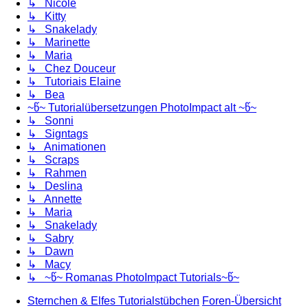
↳ Nicole
↳ Kitty
↳ Snakelady
↳ Marinette
↳ Maria
↳ Chez Douceur
↳ Tutoriais Elaine
↳ Bea
~წ~ Tutorialübersetzungen PhotoImpact alt ~წ~
↳ Sonni
↳ Signtags
↳ Animationen
↳ Scraps
↳ Rahmen
↳ Deslina
↳ Annette
↳ Maria
↳ Snakelady
↳ Sabry
↳ Dawn
↳ Macy
↳ ~წ~ Romanas PhotoImpact Tutorials~წ~
Sternchen & Elfes Tutorialstübchen
Foren-Übersicht