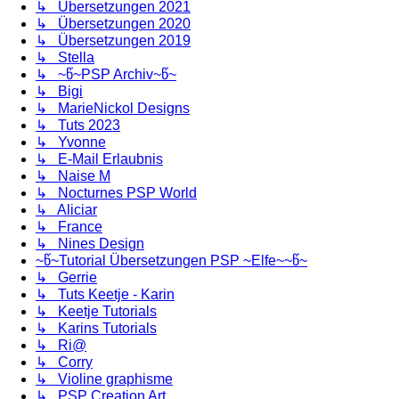
↳ Übersetzungen 2021
↳ Übersetzungen 2020
↳ Übersetzungen 2019
↳ Stella
↳ ~წ~PSP Archiv~წ~
↳ Bigi
↳ MarieNickol Designs
↳ Tuts 2023
↳ Yvonne
↳ E-Mail Erlaubnis
↳ Naise M
↳ Nocturnes PSP World
↳ Aliciar
↳ France
↳ Nines Design
~წ~Tutorial Übersetzungen PSP ~Elfe~~წ~
↳ Gerrie
↳ Tuts Keetje - Karin
↳ Keetje Tutorials
↳ Karins Tutorials
↳ Ri@
↳ Corry
↳ Violine graphisme
↳ PSP Creation Art