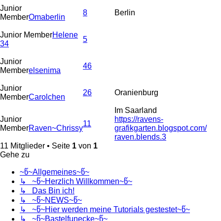
Junior
8
Berlin
Member
Omaberlin
Junior Member
Helene
5
34
Junior
46
Member
elsenima
Junior
26
Oranienburg
Member
Carolchen
Im Saarland
Junior
https://ravens-
11
Member
Raven~Chrissy
grafikgarten.blogspot.com/
raven.blends.3
11 Mitglieder • Seite
1
von
1
Gehe zu
~წ~Allgemeines~წ~
↳ ~წ~Herzlich Willkommen~წ~
↳ Das Bin ich!
↳ ~წ~NEWS~წ~
↳ ~წ~Hier werden meine Tutorials gestestet~წ~
↳ ~წ~Bastelfunecke~წ~