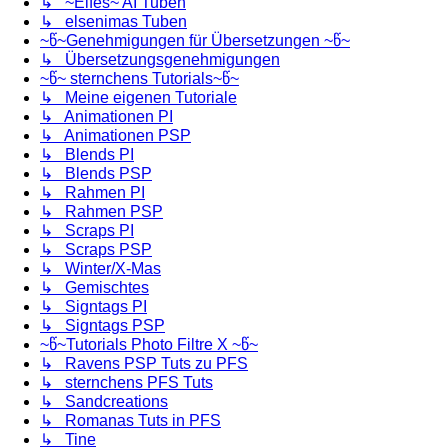
↳ ~Elfes~ AI Tuben
↳ elsenimas Tuben
~წ~Genehmigungen für Übersetzungen ~წ~
↳ Übersetzungsgenehmigungen
~წ~ sternchens Tutorials~წ~
↳ Meine eigenen Tutoriale
↳ Animationen PI
↳ Animationen PSP
↳ Blends PI
↳ Blends PSP
↳ Rahmen PI
↳ Rahmen PSP
↳ Scraps PI
↳ Scraps PSP
↳ Winter/X-Mas
↳ Gemischtes
↳ Signtags PI
↳ Signtags PSP
~წ~Tutorials Photo Filtre X ~წ~
↳ Ravens PSP Tuts zu PFS
↳ sternchens PFS Tuts
↳ Sandcreations
↳ Romanas Tuts in PFS
↳ Tine