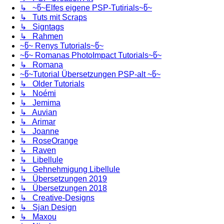
↳ ~წ~Elfes eigene PSP-Tutirials~წ~
↳ Tuts mit Scraps
↳ Signtags
↳ Rahmen
~წ~ Renys Tutorials~წ~
~წ~ Romanas PhotoImpact Tutorials~წ~
↳ Romana
~წ~Tutorial Übersetzungen PSP-alt ~წ~
↳ Older Tutorials
↳ Noémi
↳ Jemima
↳ Auvian
↳ Arimar
↳ Joanne
↳ RoseOrange
↳ Raven
↳ Libellule
↳ Gehnehmigung Libellule
↳ Übersetzungen 2019
↳ Übersetzungen 2018
↳ Creative-Designs
↳ Sjan Design
↳ Maxou