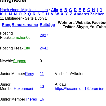
Nach einem Mitglied suchen
•
Alle
A
B
C
D
E
F
G
H
I
J
K
L
M
N
O
P
Q
R
S
T
U
V
W
X
Y
Z
Anderes Zeichen
11 Mitglieder • Seite
1
von
1
Wohnort, Website, Facebo
Rang
Benutzername
Beiträge
Twitter, Skype, YouTube
Posting
2827
Freak
sternchen06
Posting Freak
Elfe
2642
Newbie
Support
0
Junior Member
Reny
11
Vilshofen/Alkofen
Junior
Allgäu
13
Member
Hexenmoni
https://hexenmoni13.forumiere
Junior Member
Theres
16