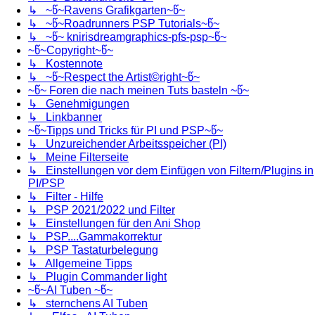
↳ ~წ~Ravens Grafikgarten~წ~
↳ ~წ~Roadrunners PSP Tutorials~წ~
↳ ~წ~ knirisdreamgraphics-pfs-psp~წ~
~წ~Copyright~წ~
↳ Kostennote
↳ ~წ~Respect the Artist©right~წ~
~წ~ Foren die nach meinen Tuts basteln ~წ~
↳ Genehmigungen
↳ Linkbanner
~წ~Tipps und Tricks für PI und PSP~წ~
↳ Unzureichender Arbeitsspeicher (PI)
↳ Meine Filterseite
↳ Einstellungen vor dem Einfügen von Filtern/Plugins in
PI/PSP
↳ Filter - Hilfe
↳ PSP 2021/2022 und Filter
↳ Einstellungen für den Ani Shop
↳ PSP....Gammakorrektur
↳ PSP Tastaturbelegung
↳ Allgemeine Tipps
↳ Plugin Commander light
~წ~AI Tuben ~წ~
↳ sternchens AI Tuben