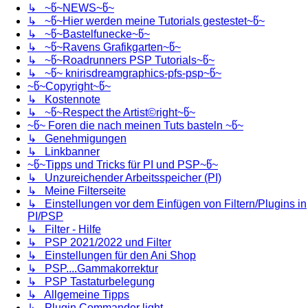
↳ ~წ~NEWS~წ~
↳ ~წ~Hier werden meine Tutorials gestestet~წ~
↳ ~წ~Bastelfunecke~წ~
↳ ~წ~Ravens Grafikgarten~წ~
↳ ~წ~Roadrunners PSP Tutorials~წ~
↳ ~წ~ knirisdreamgraphics-pfs-psp~წ~
~წ~Copyright~წ~
↳ Kostennote
↳ ~წ~Respect the Artist©right~წ~
~წ~ Foren die nach meinen Tuts basteln ~წ~
↳ Genehmigungen
↳ Linkbanner
~წ~Tipps und Tricks für PI und PSP~წ~
↳ Unzureichender Arbeitsspeicher (PI)
↳ Meine Filterseite
↳ Einstellungen vor dem Einfügen von Filtern/Plugins in
PI/PSP
↳ Filter - Hilfe
↳ PSP 2021/2022 und Filter
↳ Einstellungen für den Ani Shop
↳ PSP....Gammakorrektur
↳ PSP Tastaturbelegung
↳ Allgemeine Tipps
↳ Plugin Commander light