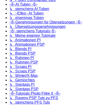
~წ~AI Tuben ~წ~
↳ sternchens AI Tuben
↳ ~Elfes~ AI Tuben
↳ elsenimas Tuben
~წ~Genehmigungen für Übersetzungen ~წ~
↳ Übersetzungsgenehmigungen
~წ~ sternchens Tutorials~წ~
↳ Meine eigenen Tutoriale
↳ Animationen PI
↳ Animationen PSP
↳ Blends PI
↳ Blends PSP
↳ Rahmen PI
↳ Rahmen PSP
↳ Scraps PI
↳ Scraps PSP
↳ Winter/X-Mas
↳ Gemischtes
↳ Signtags PI
↳ Signtags PSP
~წ~Tutorials Photo Filtre X ~წ~
↳ Ravens PSP Tuts zu PFS
↳ sternchens PFS Tuts