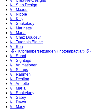
↳ Creative-Designs
↳ Sjan Design
↳ Maxou
↳ Nicole
↳ Kitty
↳ Snakelady
↳ Marinette
↳ Maria
↳ Chez Douceur
↳ Tutoriais Elaine
↳ Bea
~წ~ Tutorialübersetzungen PhotoImpact alt ~წ~
↳ Sonni
↳ Signtags
↳ Animationen
↳ Scraps
↳ Rahmen
↳ Deslina
↳ Annette
↳ Maria
↳ Snakelady
↳ Sabry
↳ Dawn
↳ Macy