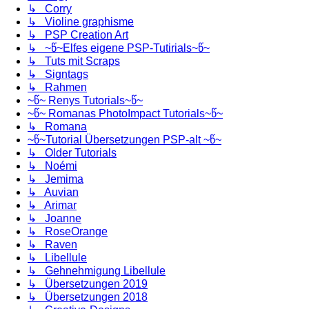
↳ Corry
↳ Violine graphisme
↳ PSP Creation Art
↳ ~წ~Elfes eigene PSP-Tutirials~წ~
↳ Tuts mit Scraps
↳ Signtags
↳ Rahmen
~წ~ Renys Tutorials~წ~
~წ~ Romanas PhotoImpact Tutorials~წ~
↳ Romana
~წ~Tutorial Übersetzungen PSP-alt ~წ~
↳ Older Tutorials
↳ Noémi
↳ Jemima
↳ Auvian
↳ Arimar
↳ Joanne
↳ RoseOrange
↳ Raven
↳ Libellule
↳ Gehnehmigung Libellule
↳ Übersetzungen 2019
↳ Übersetzungen 2018