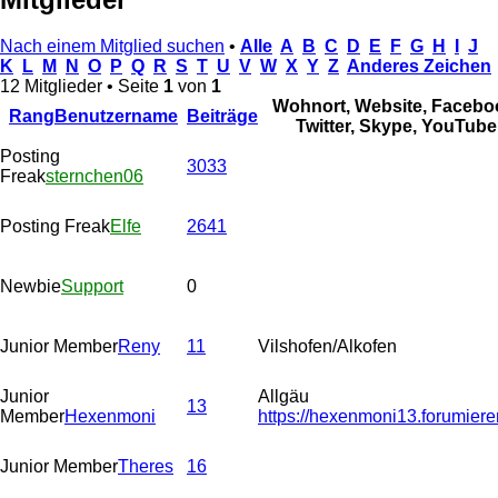
Nach einem Mitglied suchen
•
Alle
A
B
C
D
E
F
G
H
I
J
K
L
M
N
O
P
Q
R
S
T
U
V
W
X
Y
Z
Anderes Zeichen
12 Mitglieder • Seite
1
von
1
Wohnort, Website, Facebo
Rang
Benutzername
Beiträge
Twitter, Skype, YouTube
Posting
3033
Freak
sternchen06
Posting Freak
Elfe
2641
Newbie
Support
0
Junior Member
Reny
11
Vilshofen/Alkofen
Junior
Allgäu
13
Member
Hexenmoni
https://hexenmoni13.forumiere
Junior Member
Theres
16