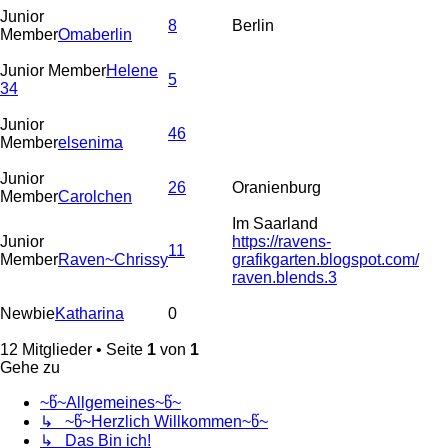
Junior
8
Berlin
Member
Omaberlin
Junior Member
Helene
5
34
Junior
46
Member
elsenima
Junior
26
Oranienburg
Member
Carolchen
Im Saarland
Junior
https://ravens-
11
Member
Raven~Chrissy
grafikgarten.blogspot.com/
raven.blends.3
Newbie
Katharina
0
12 Mitglieder • Seite
1
von
1
Gehe zu
~წ~Allgemeines~წ~
↳ ~წ~Herzlich Willkommen~წ~
↳ Das Bin ich!