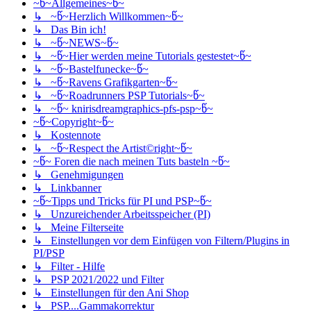
~წ~Allgemeines~წ~
↳ ~წ~Herzlich Willkommen~წ~
↳ Das Bin ich!
↳ ~წ~NEWS~წ~
↳ ~წ~Hier werden meine Tutorials gestestet~წ~
↳ ~წ~Bastelfunecke~წ~
↳ ~წ~Ravens Grafikgarten~წ~
↳ ~წ~Roadrunners PSP Tutorials~წ~
↳ ~წ~ knirisdreamgraphics-pfs-psp~წ~
~წ~Copyright~წ~
↳ Kostennote
↳ ~წ~Respect the Artist©right~წ~
~წ~ Foren die nach meinen Tuts basteln ~წ~
↳ Genehmigungen
↳ Linkbanner
~წ~Tipps und Tricks für PI und PSP~წ~
↳ Unzureichender Arbeitsspeicher (PI)
↳ Meine Filterseite
↳ Einstellungen vor dem Einfügen von Filtern/Plugins in
PI/PSP
↳ Filter - Hilfe
↳ PSP 2021/2022 und Filter
↳ Einstellungen für den Ani Shop
↳ PSP....Gammakorrektur