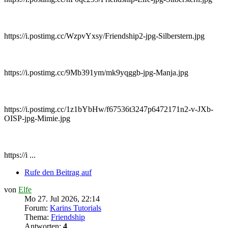
https://i.postimg.cc/WzpvYxsy/Friendship2-jpg-Silberstern.jpg
https://i.postimg.cc/9Mb391ym/mk9yqggb-jpg-Manja.jpg
https://i.postimg.cc/1z1bYbHw/f67536t3247p6472171n2-v-JXb-
OISP-jpg-Mimie.jpg
https://i ...
Rufe den Beitrag auf
von
Elfe
Mo 27. Jul 2026, 22:14
Forum:
Karins Tutorials
Thema:
Friendship
Antworten:
4