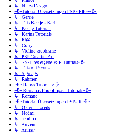
↳ France
↳ Nines Design
~წ~Tutorial Übersetzungen PSP ~Elfe~~წ~
↳ Gerrie
↳ Tuts Keetje - Karin
↳ Keetje Tutorials
↳ Karins Tutorials
↳ Ri@
↳ Corry
↳ Violine graphisme
↳ PSP Creation Art
↳ ~წ~Elfes eigene PSP-Tutirials~წ~
↳ Tuts mit Scraps
↳ Signtags
↳ Rahmen
~წ~ Renys Tutorials~წ~
~წ~ Romanas PhotoImpact Tutorials~წ~
↳ Romana
~წ~Tutorial Übersetzungen PSP-alt ~წ~
↳ Older Tutorials
↳ Noémi
↳ Jemima
↳ Auvian
↳ Arimar