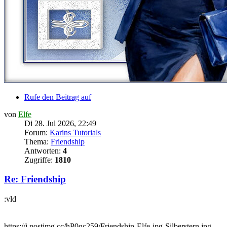
Rufe den Beitrag auf
von
Elfe
Di 28. Jul 2026, 22:49
Forum:
Karins Tutorials
Thema:
Friendship
Antworten:
4
Zugriffe:
1810
Re: Friendship
:vld
https://i.postimg.cc/hP0qc259/Friendship-Elfe-jpg-Silberstern.jpg