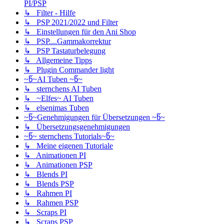
PI/PSP
↳ Filter - Hilfe
↳ PSP 2021/2022 und Filter
↳ Einstellungen für den Ani Shop
↳ PSP....Gammakorrektur
↳ PSP Tastaturbelegung
↳ Allgemeine Tipps
↳ Plugin Commander light
~წ~AI Tuben ~წ~
↳ sternchens AI Tuben
↳ ~Elfes~ AI Tuben
↳ elsenimas Tuben
~წ~Genehmigungen für Übersetzungen ~წ~
↳ Übersetzungsgenehmigungen
~წ~ sternchens Tutorials~წ~
↳ Meine eigenen Tutoriale
↳ Animationen PI
↳ Animationen PSP
↳ Blends PI
↳ Blends PSP
↳ Rahmen PI
↳ Rahmen PSP
↳ Scraps PI
↳ Scraps PSP