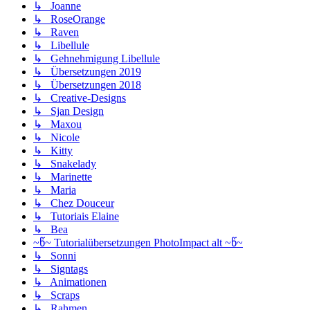
↳ Joanne
↳ RoseOrange
↳ Raven
↳ Libellule
↳ Gehnehmigung Libellule
↳ Übersetzungen 2019
↳ Übersetzungen 2018
↳ Creative-Designs
↳ Sjan Design
↳ Maxou
↳ Nicole
↳ Kitty
↳ Snakelady
↳ Marinette
↳ Maria
↳ Chez Douceur
↳ Tutoriais Elaine
↳ Bea
~წ~ Tutorialübersetzungen PhotoImpact alt ~წ~
↳ Sonni
↳ Signtags
↳ Animationen
↳ Scraps
↳ Rahmen