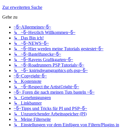
Zur erweiterten Suche
Gehe zu
~წ~Allgemeines~წ~
↳ ~წ~Herzlich Willkommen~წ~
↳ Das Bin ich!
↳ ~წ~NEWS~წ~
↳ ~წ~Hier werden meine Tutorials gestestet~წ~
↳ ~წ~Bastelfunecke~წ~
↳ ~წ~Ravens Grafikgarten~წ~
↳ ~წ~Roadrunners PSP Tutorials~წ~
↳ ~წ~ knirisdreamgraphics-pfs-psp~წ~
~წ~Copyright~წ~
↳ Kostennote
↳ ~წ~Respect the Artist©right~წ~
~წ~ Foren die nach meinen Tuts basteln ~წ~
↳ Genehmigungen
↳ Linkbanner
~წ~Tipps und Tricks für PI und PSP~წ~
↳ Unzureichender Arbeitsspeicher (PI)
↳ Meine Filterseite
↳ Einstellungen vor dem Einfügen von Filtern/Plugins in