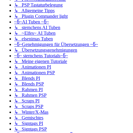
↳ PSP Tastaturbelegung
↳ Allgemeine Tipps
↳ Plugin Commander light
~წ~AI Tuben ~წ~
↳ sternchens AI Tuben
↳ ~Elfes~ AI Tuben
↳ elsenimas Tuben
~წ~Genehmigungen für Übersetzungen ~წ~
↳ Übersetzungsgenehmigungen
~წ~ sternchens Tutorials~წ~
↳ Meine eigenen Tutoriale
↳ Animationen PI
↳ Animationen PSP
↳ Blends PI
↳ Blends PSP
↳ Rahmen PI
↳ Rahmen PSP
↳ Scraps PI
↳ Scraps PSP
↳ Winter/X-Mas
↳ Gemischtes
↳ Signtags PI
↳ Signtags PSP