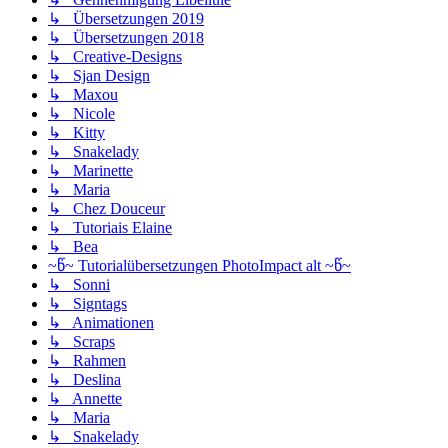
↳ Übersetzungen 2019
↳ Übersetzungen 2018
↳ Creative-Designs
↳ Sjan Design
↳ Maxou
↳ Nicole
↳ Kitty
↳ Snakelady
↳ Marinette
↳ Maria
↳ Chez Douceur
↳ Tutoriais Elaine
↳ Bea
~წ~ Tutorialübersetzungen PhotoImpact alt ~წ~
↳ Sonni
↳ Signtags
↳ Animationen
↳ Scraps
↳ Rahmen
↳ Deslina
↳ Annette
↳ Maria
↳ Snakelady