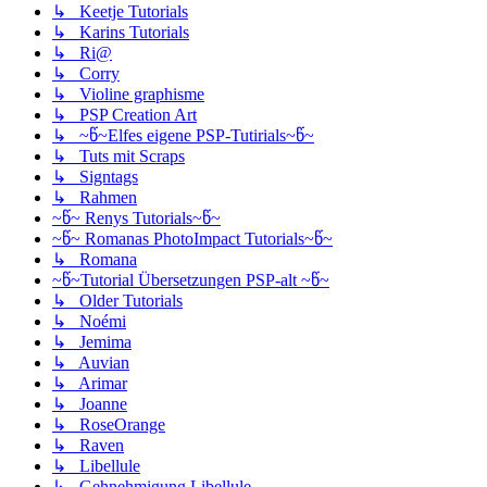
↳ Keetje Tutorials
↳ Karins Tutorials
↳ Ri@
↳ Corry
↳ Violine graphisme
↳ PSP Creation Art
↳ ~წ~Elfes eigene PSP-Tutirials~წ~
↳ Tuts mit Scraps
↳ Signtags
↳ Rahmen
~წ~ Renys Tutorials~წ~
~წ~ Romanas PhotoImpact Tutorials~წ~
↳ Romana
~წ~Tutorial Übersetzungen PSP-alt ~წ~
↳ Older Tutorials
↳ Noémi
↳ Jemima
↳ Auvian
↳ Arimar
↳ Joanne
↳ RoseOrange
↳ Raven
↳ Libellule
↳ Gehnehmigung Libellule