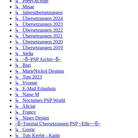
↳ PrettyJu/Julie
↳ Misae
↳ Jahresübersetzungen
↳ Übersetzungen 2024
↳ Übersetzungen 2023
↳ Übersetzungen 2022
↳ Übersetzungen 2021
↳ Übersetzungen 2020
↳ Übersetzungen 2019
↳ Stella
↳ ~წ~PSP Archiv~წ~
↳ Bigi
↳ MarieNickol Designs
↳ Tuts 2023
↳ Yvonne
↳ E-Mail Erlaubnis
↳ Naise M
↳ Nocturnes PSP World
↳ Aliciar
↳ France
↳ Nines Design
~წ~Tutorial Übersetzungen PSP ~Elfe~~წ~
↳ Gerrie
↳ Tuts Keetje - Karin