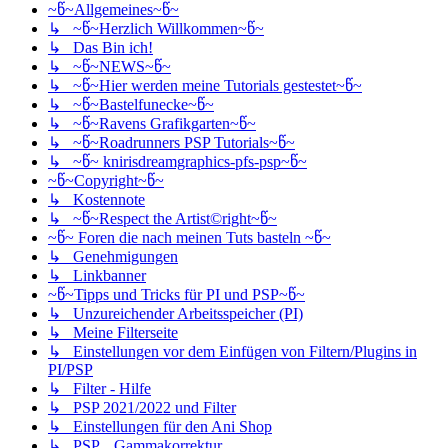
~წ~Allgemeines~წ~
↳ ~წ~Herzlich Willkommen~წ~
↳ Das Bin ich!
↳ ~წ~NEWS~წ~
↳ ~წ~Hier werden meine Tutorials gestestet~წ~
↳ ~წ~Bastelfunecke~წ~
↳ ~წ~Ravens Grafikgarten~წ~
↳ ~წ~Roadrunners PSP Tutorials~წ~
↳ ~წ~ knirisdreamgraphics-pfs-psp~წ~
~წ~Copyright~წ~
↳ Kostennote
↳ ~წ~Respect the Artist©right~წ~
~წ~ Foren die nach meinen Tuts basteln ~წ~
↳ Genehmigungen
↳ Linkbanner
~წ~Tipps und Tricks für PI und PSP~წ~
↳ Unzureichender Arbeitsspeicher (PI)
↳ Meine Filterseite
↳ Einstellungen vor dem Einfügen von Filtern/Plugins in
PI/PSP
↳ Filter - Hilfe
↳ PSP 2021/2022 und Filter
↳ Einstellungen für den Ani Shop
↳ PSP....Gammakorrektur