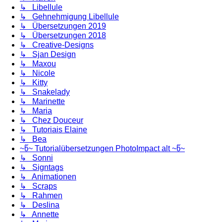
↳ Libellule
↳ Gehnehmigung Libellule
↳ Übersetzungen 2019
↳ Übersetzungen 2018
↳ Creative-Designs
↳ Sjan Design
↳ Maxou
↳ Nicole
↳ Kitty
↳ Snakelady
↳ Marinette
↳ Maria
↳ Chez Douceur
↳ Tutoriais Elaine
↳ Bea
~წ~ Tutorialübersetzungen PhotoImpact alt ~წ~
↳ Sonni
↳ Signtags
↳ Animationen
↳ Scraps
↳ Rahmen
↳ Deslina
↳ Annette