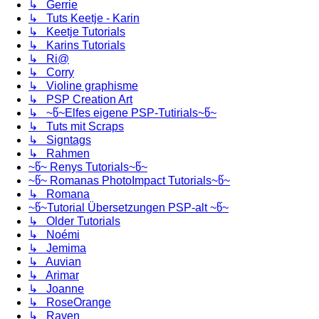
↳ Gerrie
↳ Tuts Keetje - Karin
↳ Keetje Tutorials
↳ Karins Tutorials
↳ Ri@
↳ Corry
↳ Violine graphisme
↳ PSP Creation Art
↳ ~წ~Elfes eigene PSP-Tutirials~წ~
↳ Tuts mit Scraps
↳ Signtags
↳ Rahmen
~წ~ Renys Tutorials~წ~
~წ~ Romanas PhotoImpact Tutorials~წ~
↳ Romana
~წ~Tutorial Übersetzungen PSP-alt ~წ~
↳ Older Tutorials
↳ Noémi
↳ Jemima
↳ Auvian
↳ Arimar
↳ Joanne
↳ RoseOrange
↳ Raven