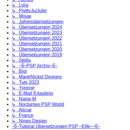
↳ Lylia
↳ PrettyJu/Julie
↳ Misae
↳ Jahresübersetzungen
↳ Übersetzungen 2024
↳ Übersetzungen 2023
↳ Übersetzungen 2022
↳ Übersetzungen 2021
↳ Übersetzungen 2020
↳ Übersetzungen 2019
↳ Stella
↳ ~წ~PSP Archiv~წ~
↳ Bigi
↳ MarieNickol Designs
↳ Tuts 2023
↳ Yvonne
↳ E-Mail Erlaubnis
↳ Naise M
↳ Nocturnes PSP World
↳ Aliciar
↳ France
↳ Nines Design
~წ~Tutorial Übersetzungen PSP ~Elfe~~წ~