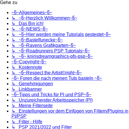
Gehe zu
~წ~Allgemeines~წ~
↳ ~წ~Herzlich Willkommen~წ~
↳ Das Bin ich!
↳ ~წ~NEWS~წ~
↳ ~წ~Hier werden meine Tutorials gestestet~წ~
↳ ~წ~Bastelfunecke~წ~
↳ ~წ~Ravens Grafikgarten~წ~
↳ ~წ~Roadrunners PSP Tutorials~წ~
↳ ~წ~ knirisdreamgraphics-pfs-psp~წ~
~წ~Copyright~წ~
↳ Kostennote
↳ ~წ~Respect the Artist©right~წ~
~წ~ Foren die nach meinen Tuts basteln ~წ~
↳ Genehmigungen
↳ Linkbanner
~წ~Tipps und Tricks für PI und PSP~წ~
↳ Unzureichender Arbeitsspeicher (PI)
↳ Meine Filterseite
↳ Einstellungen vor dem Einfügen von Filtern/Plugins in
PI/PSP
↳ Filter - Hilfe
↳ PSP 2021/2022 und Filter