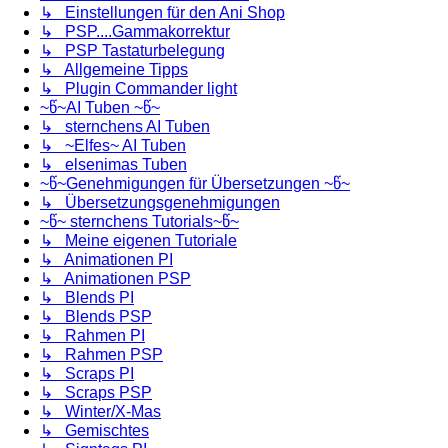
↳ Einstellungen für den Ani Shop
↳ PSP....Gammakorrektur
↳ PSP Tastaturbelegung
↳ Allgemeine Tipps
↳ Plugin Commander light
~წ~AI Tuben ~წ~
↳ sternchens AI Tuben
↳ ~Elfes~ AI Tuben
↳ elsenimas Tuben
~წ~Genehmigungen für Übersetzungen ~წ~
↳ Übersetzungsgenehmigungen
~წ~ sternchens Tutorials~წ~
↳ Meine eigenen Tutoriale
↳ Animationen PI
↳ Animationen PSP
↳ Blends PI
↳ Blends PSP
↳ Rahmen PI
↳ Rahmen PSP
↳ Scraps PI
↳ Scraps PSP
↳ Winter/X-Mas
↳ Gemischtes