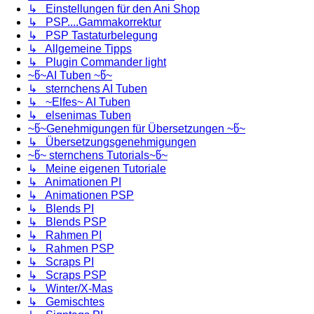
↳ Einstellungen für den Ani Shop
↳ PSP....Gammakorrektur
↳ PSP Tastaturbelegung
↳ Allgemeine Tipps
↳ Plugin Commander light
~წ~AI Tuben ~წ~
↳ sternchens AI Tuben
↳ ~Elfes~ AI Tuben
↳ elsenimas Tuben
~წ~Genehmigungen für Übersetzungen ~წ~
↳ Übersetzungsgenehmigungen
~წ~ sternchens Tutorials~წ~
↳ Meine eigenen Tutoriale
↳ Animationen PI
↳ Animationen PSP
↳ Blends PI
↳ Blends PSP
↳ Rahmen PI
↳ Rahmen PSP
↳ Scraps PI
↳ Scraps PSP
↳ Winter/X-Mas
↳ Gemischtes