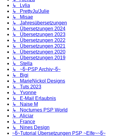
↳ Lylia
↳ PrettyJu/Julie
↳ Misae
↳ Jahresübersetzungen
↳ Übersetzungen 2024
↳ Übersetzungen 2023
↳ Übersetzungen 2022
↳ Übersetzungen 2021
↳ Übersetzungen 2020
↳ Übersetzungen 2019
↳ Stella
↳ ~წ~PSP Archiv~წ~
↳ Bigi
↳ MarieNickol Designs
↳ Tuts 2023
↳ Yvonne
↳ E-Mail Erlaubnis
↳ Naise M
↳ Nocturnes PSP World
↳ Aliciar
↳ France
↳ Nines Design
~წ~Tutorial Übersetzungen PSP ~Elfe~~წ~