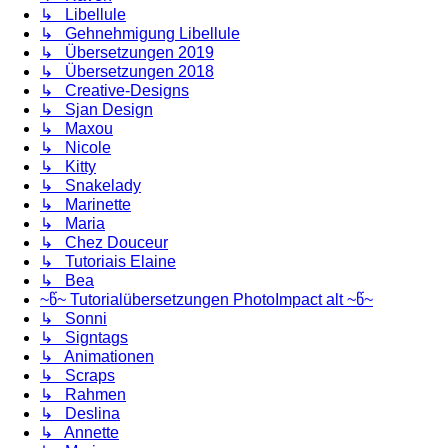
↳ Libellule
↳ Gehnehmigung Libellule
↳ Übersetzungen 2019
↳ Übersetzungen 2018
↳ Creative-Designs
↳ Sjan Design
↳ Maxou
↳ Nicole
↳ Kitty
↳ Snakelady
↳ Marinette
↳ Maria
↳ Chez Douceur
↳ Tutoriais Elaine
↳ Bea
~წ~ Tutorialübersetzungen PhotoImpact alt ~წ~
↳ Sonni
↳ Signtags
↳ Animationen
↳ Scraps
↳ Rahmen
↳ Deslina
↳ Annette