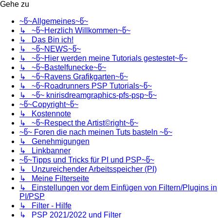
Gehe zu
~წ~Allgemeines~წ~
↳ ~წ~Herzlich Willkommen~წ~
↳ Das Bin ich!
↳ ~წ~NEWS~წ~
↳ ~წ~Hier werden meine Tutorials gestestet~წ~
↳ ~წ~Bastelfunecke~წ~
↳ ~წ~Ravens Grafikgarten~წ~
↳ ~წ~Roadrunners PSP Tutorials~წ~
↳ ~წ~ knirisdreamgraphics-pfs-psp~წ~
~წ~Copyright~წ~
↳ Kostennote
↳ ~წ~Respect the Artist©right~წ~
~წ~ Foren die nach meinen Tuts basteln ~წ~
↳ Genehmigungen
↳ Linkbanner
~წ~Tipps und Tricks für PI und PSP~წ~
↳ Unzureichender Arbeitsspeicher (PI)
↳ Meine Filterseite
↳ Einstellungen vor dem Einfügen von Filtern/Plugins in
PI/PSP
↳ Filter - Hilfe
↳ PSP 2021/2022 und Filter