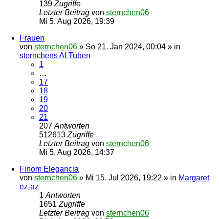
139
Zugriffe
Letzter Beitrag
von
sternchen06
Mi 5. Aug 2026, 19:39
Frauen
von
sternchen06
»
So 21. Jan 2024, 00:04
» in
sternchens AI Tuben
1
…
17
18
19
20
21
207
Antworten
512613
Zugriffe
Letzter Beitrag
von
sternchen06
Mi 5. Aug 2026, 14:37
Finom Elegancia
von
sternchen06
»
Mi 15. Jul 2026, 19:22
» in
Margaret
ez-az
1
Antworten
1651
Zugriffe
Letzter Beitrag
von
sternchen06