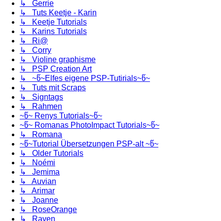
↳ Gerrie
↳ Tuts Keetje - Karin
↳ Keetje Tutorials
↳ Karins Tutorials
↳ Ri@
↳ Corry
↳ Violine graphisme
↳ PSP Creation Art
↳ ~წ~Elfes eigene PSP-Tutirials~წ~
↳ Tuts mit Scraps
↳ Signtags
↳ Rahmen
~წ~ Renys Tutorials~წ~
~წ~ Romanas PhotoImpact Tutorials~წ~
↳ Romana
~წ~Tutorial Übersetzungen PSP-alt ~წ~
↳ Older Tutorials
↳ Noémi
↳ Jemima
↳ Auvian
↳ Arimar
↳ Joanne
↳ RoseOrange
↳ Raven