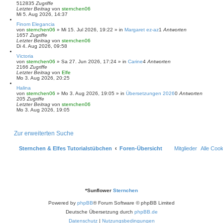
512835
Zugriffe
Letzter Beitrag
von
sternchen06
Mi 5. Aug 2026, 14:37
Finom Elegancia
von
sternchen06
»
Mi 15. Jul 2026, 19:22
» in
Margaret ez-az
1
Antworten
1657
Zugriffe
Letzter Beitrag
von
sternchen06
Di 4. Aug 2026, 09:58
Victoria
von
sternchen06
»
Sa 27. Jun 2026, 17:24
» in
Carine
4
Antworten
2166
Zugriffe
Letzter Beitrag
von
Elfe
Mo 3. Aug 2026, 20:25
Halina
von
sternchen06
»
Mo 3. Aug 2026, 19:05
» in
Übersetzungen 2026
0
Antworten
205
Zugriffe
Letzter Beitrag
von
sternchen06
Mo 3. Aug 2026, 19:05
Zur erweiterten Suche
Sternchen & Elfes Tutorialstübchen
Foren-Übersicht
Mitglieder
Alle Coo
*
Sunflower
Sternchen
Powered by
phpBB
® Forum Software © phpBB Limited
Deutsche Übersetzung durch
phpBB.de
Datenschutz
|
Nutzungsbedingungen