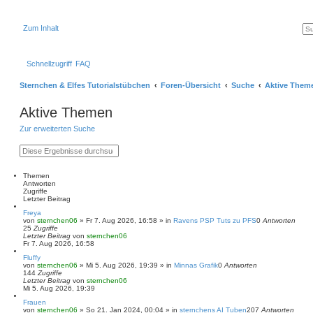
Zum Inhalt
Schnellzugriff
FAQ
Sternchen & Elfes Tutorialstübchen
Foren-Übersicht
Suche
Aktive Them
Aktive Themen
Zur erweiterten Suche
S
E
u
r
c
w
h
e
Themen
e
i
Antworten
t
Zugriffe
e
Letzter Beitrag
r
Freya
t
von
sternchen06
»
Fr 7. Aug 2026, 16:58
» in
Ravens PSP Tuts zu PFS
0
Antworten
e
25
Zugriffe
S
Letzter Beitrag
von
sternchen06
u
Fr 7. Aug 2026, 16:58
c
h
Fluffy
e
von
sternchen06
»
Mi 5. Aug 2026, 19:39
» in
Minnas Grafik
0
Antworten
144
Zugriffe
Letzter Beitrag
von
sternchen06
Mi 5. Aug 2026, 19:39
Frauen
von
sternchen06
»
So 21. Jan 2024, 00:04
» in
sternchens AI Tuben
207
Antworten