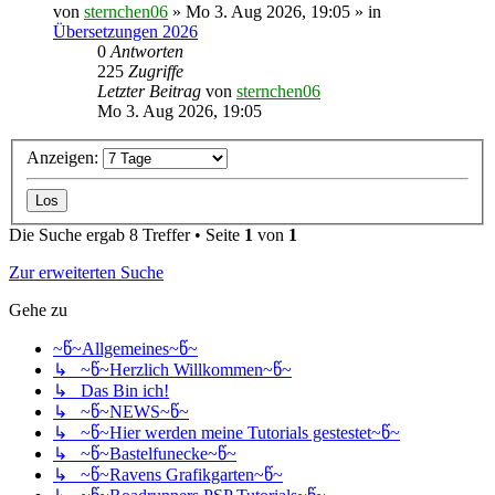
von
sternchen06
»
Mo 3. Aug 2026, 19:05
» in
Übersetzungen 2026
0
Antworten
225
Zugriffe
Letzter Beitrag
von
sternchen06
Mo 3. Aug 2026, 19:05
Anzeigen:
Die Suche ergab 8 Treffer • Seite
1
von
1
Zur erweiterten Suche
Gehe zu
~წ~Allgemeines~წ~
↳ ~წ~Herzlich Willkommen~წ~
↳ Das Bin ich!
↳ ~წ~NEWS~წ~
↳ ~წ~Hier werden meine Tutorials gestestet~წ~
↳ ~წ~Bastelfunecke~წ~
↳ ~წ~Ravens Grafikgarten~წ~