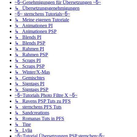
~წ~Genehmigungen für Übersetzungen ~წ~
↳ Übersetzungsgenehmigungen
~წ~ sternchens Tutorials~წ~
↳ Meine eigenen Tutoriale
↳ Animationen PI
↳ Animationen PSP
↳ Blends PI
↳ Blends PSP
↳ Rahmen PI
↳ Rahmen PSP
↳ Scraps PI
↳ Scraps PSP
↳ Winter/X-Mas
↳ Gemischtes
↳ Signtags PI
↳ Signtags PSP
~წ~Tutorials Photo Filtre X ~წ~
↳ Ravens PSP Tuts zu PFS
↳ sternchens PFS Tuts
↳ Sandcreations
↳ Romanas Tuts in PFS
↳ Tine
↳ Lylia
~წ~Tutorial Übersetzungen PSP sternchen~წ~