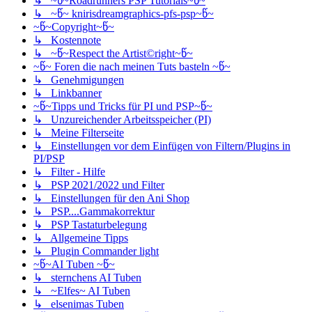
↳ ~წ~Roadrunners PSP Tutorials~წ~
↳ ~წ~ knirisdreamgraphics-pfs-psp~წ~
~წ~Copyright~წ~
↳ Kostennote
↳ ~წ~Respect the Artist©right~წ~
~წ~ Foren die nach meinen Tuts basteln ~წ~
↳ Genehmigungen
↳ Linkbanner
~წ~Tipps und Tricks für PI und PSP~წ~
↳ Unzureichender Arbeitsspeicher (PI)
↳ Meine Filterseite
↳ Einstellungen vor dem Einfügen von Filtern/Plugins in
PI/PSP
↳ Filter - Hilfe
↳ PSP 2021/2022 und Filter
↳ Einstellungen für den Ani Shop
↳ PSP....Gammakorrektur
↳ PSP Tastaturbelegung
↳ Allgemeine Tipps
↳ Plugin Commander light
~წ~AI Tuben ~წ~
↳ sternchens AI Tuben
↳ ~Elfes~ AI Tuben
↳ elsenimas Tuben