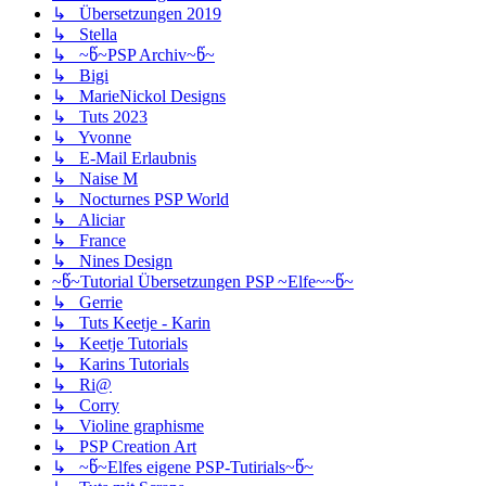
↳ Übersetzungen 2019
↳ Stella
↳ ~წ~PSP Archiv~წ~
↳ Bigi
↳ MarieNickol Designs
↳ Tuts 2023
↳ Yvonne
↳ E-Mail Erlaubnis
↳ Naise M
↳ Nocturnes PSP World
↳ Aliciar
↳ France
↳ Nines Design
~წ~Tutorial Übersetzungen PSP ~Elfe~~წ~
↳ Gerrie
↳ Tuts Keetje - Karin
↳ Keetje Tutorials
↳ Karins Tutorials
↳ Ri@
↳ Corry
↳ Violine graphisme
↳ PSP Creation Art
↳ ~წ~Elfes eigene PSP-Tutirials~წ~