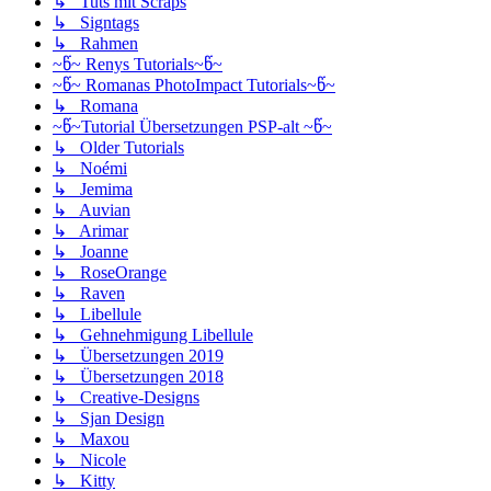
↳ Tuts mit Scraps
↳ Signtags
↳ Rahmen
~წ~ Renys Tutorials~წ~
~წ~ Romanas PhotoImpact Tutorials~წ~
↳ Romana
~წ~Tutorial Übersetzungen PSP-alt ~წ~
↳ Older Tutorials
↳ Noémi
↳ Jemima
↳ Auvian
↳ Arimar
↳ Joanne
↳ RoseOrange
↳ Raven
↳ Libellule
↳ Gehnehmigung Libellule
↳ Übersetzungen 2019
↳ Übersetzungen 2018
↳ Creative-Designs
↳ Sjan Design
↳ Maxou
↳ Nicole
↳ Kitty