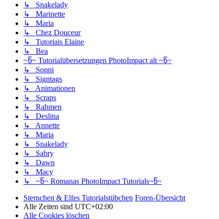
↳ Snakelady
↳ Marinette
↳ Maria
↳ Chez Douceur
↳ Tutoriais Elaine
↳ Bea
~წ~ Tutorialübersetzungen PhotoImpact alt ~წ~
↳ Sonni
↳ Signtags
↳ Animationen
↳ Scraps
↳ Rahmen
↳ Deslina
↳ Annette
↳ Maria
↳ Snakelady
↳ Sabry
↳ Dawn
↳ Macy
↳ ~წ~ Romanas PhotoImpact Tutorials~წ~
Sternchen & Elfes Tutorialstübchen
Foren-Übersicht
Alle Zeiten sind
UTC+02:00
Alle Cookies löschen