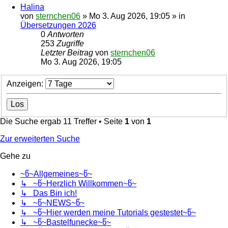
Halina
von
sternchen06
»
Mo 3. Aug 2026, 19:05
» in
Übersetzungen 2026
0
Antworten
253
Zugriffe
Letzter Beitrag
von
sternchen06
Mo 3. Aug 2026, 19:05
Anzeigen:
Die Suche ergab 11 Treffer • Seite
1
von
1
Zur erweiterten Suche
Gehe zu
~წ~Allgemeines~წ~
↳ ~წ~Herzlich Willkommen~წ~
↳ Das Bin ich!
↳ ~წ~NEWS~წ~
↳ ~წ~Hier werden meine Tutorials gestestet~წ~
↳ ~წ~Bastelfunecke~წ~