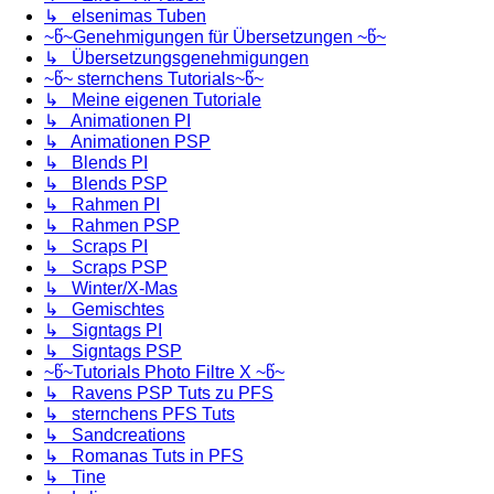
↳ elsenimas Tuben
~წ~Genehmigungen für Übersetzungen ~წ~
↳ Übersetzungsgenehmigungen
~წ~ sternchens Tutorials~წ~
↳ Meine eigenen Tutoriale
↳ Animationen PI
↳ Animationen PSP
↳ Blends PI
↳ Blends PSP
↳ Rahmen PI
↳ Rahmen PSP
↳ Scraps PI
↳ Scraps PSP
↳ Winter/X-Mas
↳ Gemischtes
↳ Signtags PI
↳ Signtags PSP
~წ~Tutorials Photo Filtre X ~წ~
↳ Ravens PSP Tuts zu PFS
↳ sternchens PFS Tuts
↳ Sandcreations
↳ Romanas Tuts in PFS
↳ Tine