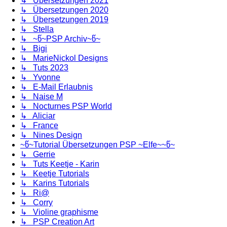
↳ Übersetzungen 2021
↳ Übersetzungen 2020
↳ Übersetzungen 2019
↳ Stella
↳ ~წ~PSP Archiv~წ~
↳ Bigi
↳ MarieNickol Designs
↳ Tuts 2023
↳ Yvonne
↳ E-Mail Erlaubnis
↳ Naise M
↳ Nocturnes PSP World
↳ Aliciar
↳ France
↳ Nines Design
~წ~Tutorial Übersetzungen PSP ~Elfe~~წ~
↳ Gerrie
↳ Tuts Keetje - Karin
↳ Keetje Tutorials
↳ Karins Tutorials
↳ Ri@
↳ Corry
↳ Violine graphisme
↳ PSP Creation Art