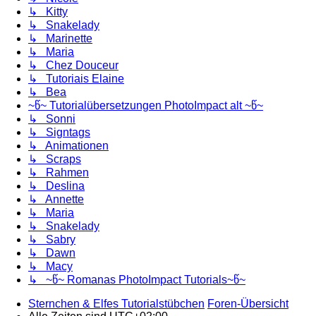
↳ Kitty
↳ Snakelady
↳ Marinette
↳ Maria
↳ Chez Douceur
↳ Tutoriais Elaine
↳ Bea
~წ~ Tutorialübersetzungen PhotoImpact alt ~წ~
↳ Sonni
↳ Signtags
↳ Animationen
↳ Scraps
↳ Rahmen
↳ Deslina
↳ Annette
↳ Maria
↳ Snakelady
↳ Sabry
↳ Dawn
↳ Macy
↳ ~წ~ Romanas PhotoImpact Tutorials~წ~
Sternchen & Elfes Tutorialstübchen
Foren-Übersicht