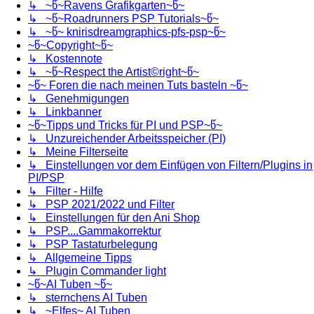
↳ ~წ~Ravens Grafikgarten~წ~
↳ ~წ~Roadrunners PSP Tutorials~წ~
↳ ~წ~ knirisdreamgraphics-pfs-psp~წ~
~წ~Copyright~წ~
↳ Kostennote
↳ ~წ~Respect the Artist©right~წ~
~წ~ Foren die nach meinen Tuts basteln ~წ~
↳ Genehmigungen
↳ Linkbanner
~წ~Tipps und Tricks für PI und PSP~წ~
↳ Unzureichender Arbeitsspeicher (PI)
↳ Meine Filterseite
↳ Einstellungen vor dem Einfügen von Filtern/Plugins in
PI/PSP
↳ Filter - Hilfe
↳ PSP 2021/2022 und Filter
↳ Einstellungen für den Ani Shop
↳ PSP....Gammakorrektur
↳ PSP Tastaturbelegung
↳ Allgemeine Tipps
↳ Plugin Commander light
~წ~AI Tuben ~წ~
↳ sternchens AI Tuben
↳ ~Elfes~ AI Tuben