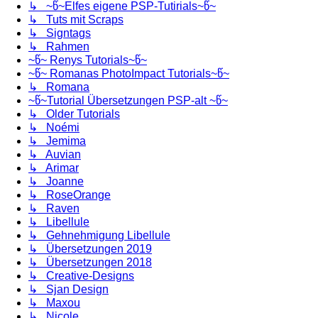
↳ ~წ~Elfes eigene PSP-Tutirials~წ~
↳ Tuts mit Scraps
↳ Signtags
↳ Rahmen
~წ~ Renys Tutorials~წ~
~წ~ Romanas PhotoImpact Tutorials~წ~
↳ Romana
~წ~Tutorial Übersetzungen PSP-alt ~წ~
↳ Older Tutorials
↳ Noémi
↳ Jemima
↳ Auvian
↳ Arimar
↳ Joanne
↳ RoseOrange
↳ Raven
↳ Libellule
↳ Gehnehmigung Libellule
↳ Übersetzungen 2019
↳ Übersetzungen 2018
↳ Creative-Designs
↳ Sjan Design
↳ Maxou
↳ Nicole