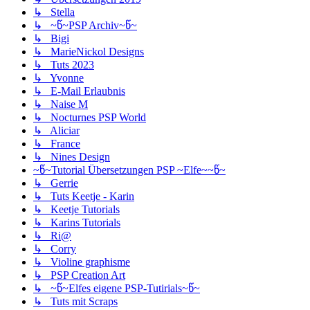
↳ Stella
↳ ~წ~PSP Archiv~წ~
↳ Bigi
↳ MarieNickol Designs
↳ Tuts 2023
↳ Yvonne
↳ E-Mail Erlaubnis
↳ Naise M
↳ Nocturnes PSP World
↳ Aliciar
↳ France
↳ Nines Design
~წ~Tutorial Übersetzungen PSP ~Elfe~~წ~
↳ Gerrie
↳ Tuts Keetje - Karin
↳ Keetje Tutorials
↳ Karins Tutorials
↳ Ri@
↳ Corry
↳ Violine graphisme
↳ PSP Creation Art
↳ ~წ~Elfes eigene PSP-Tutirials~წ~
↳ Tuts mit Scraps