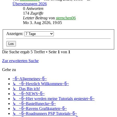
Übersetzungen 2026
0
Antworten
174
Zugriffe
Letzter Beitrag
von
sternchen06
Mo 3. Aug 2026, 19:05
Anzeigen:
Die Suche ergab 5 Treffer • Seite
1
von
1
Zur erweiterten Suche
Gehe zu
~წ~Allgemeines~წ~
↳ ~წ~Herzlich Willkommen~წ~
↳ Das Bin ich!
↳ ~წ~NEWS~წ~
↳ ~წ~Hier werden meine Tutorials gestestet~წ~
↳ ~წ~Bastelfunecke~წ~
↳ ~წ~Ravens Grafikgarten~წ~
↳ ~წ~Roadrunners PSP Tutorials~წ~