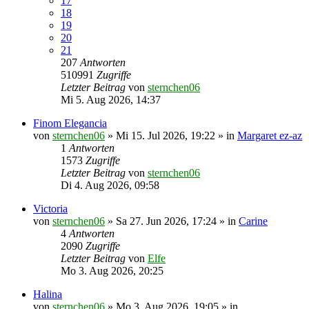
17
18
19
20
21
207
Antworten
510991
Zugriffe
Letzter Beitrag
von
sternchen06
Mi 5. Aug 2026, 14:37
Finom Elegancia
von
sternchen06
»
Mi 15. Jul 2026, 19:22
» in
Margaret ez-az
1
Antworten
1573
Zugriffe
Letzter Beitrag
von
sternchen06
Di 4. Aug 2026, 09:58
Victoria
von
sternchen06
»
Sa 27. Jun 2026, 17:24
» in
Carine
4
Antworten
2090
Zugriffe
Letzter Beitrag
von
Elfe
Mo 3. Aug 2026, 20:25
Halina
von
sternchen06
»
Mo 3. Aug 2026, 19:05
» in