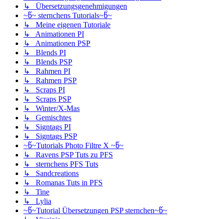
↳ Übersetzungsgenehmigungen
~წ~ sternchens Tutorials~წ~
↳ Meine eigenen Tutoriale
↳ Animationen PI
↳ Animationen PSP
↳ Blends PI
↳ Blends PSP
↳ Rahmen PI
↳ Rahmen PSP
↳ Scraps PI
↳ Scraps PSP
↳ Winter/X-Mas
↳ Gemischtes
↳ Signtags PI
↳ Signtags PSP
~წ~Tutorials Photo Filtre X ~წ~
↳ Ravens PSP Tuts zu PFS
↳ sternchens PFS Tuts
↳ Sandcreations
↳ Romanas Tuts in PFS
↳ Tine
↳ Lylia
~წ~Tutorial Übersetzungen PSP sternchen~წ~