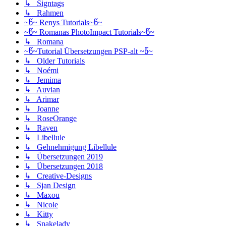
↳ Signtags
↳ Rahmen
~წ~ Renys Tutorials~წ~
~წ~ Romanas PhotoImpact Tutorials~წ~
↳ Romana
~წ~Tutorial Übersetzungen PSP-alt ~წ~
↳ Older Tutorials
↳ Noémi
↳ Jemima
↳ Auvian
↳ Arimar
↳ Joanne
↳ RoseOrange
↳ Raven
↳ Libellule
↳ Gehnehmigung Libellule
↳ Übersetzungen 2019
↳ Übersetzungen 2018
↳ Creative-Designs
↳ Sjan Design
↳ Maxou
↳ Nicole
↳ Kitty
↳ Snakelady