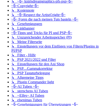
↳ ~წ~ knirisdreamgraphics-pfs-psp~წ~
~წ~Copyright~წ~
↳ Kostennote
↳ ~წ~Respect the Artist©right~წ~
~წ~ Foren die nach meinen Tuts basteln ~წ~
↳ Genehmigungen
↳ Linkbanner
~წ~Tipps und Tricks für PI und PSP~წ~
↳ Unzureichender Arbeitsspeicher (PI)
↳ Meine Filterseite
↳ Einstellungen vor dem Einfügen von Filtern/Plugins in
PI/PSP
↳ Filter - Hilfe
↳ PSP 2021/2022 und Filter
↳ Einstellungen für den Ani Shop
↳ PSP....Gammakorrektur
↳ PSP Tastaturbelegung
↳ Allgemeine Tipps
↳ Plugin Commander light
~წ~AI Tuben ~წ~
↳ sternchens AI Tuben
↳ ~Elfes~ AI Tuben
↳ elsenimas Tuben
~წ~Genehmigungen für Übersetzungen ~წ~