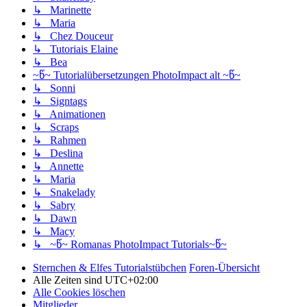
↳ Marinette
↳ Maria
↳ Chez Douceur
↳ Tutoriais Elaine
↳ Bea
~წ~ Tutorialübersetzungen PhotoImpact alt ~წ~
↳ Sonni
↳ Signtags
↳ Animationen
↳ Scraps
↳ Rahmen
↳ Deslina
↳ Annette
↳ Maria
↳ Snakelady
↳ Sabry
↳ Dawn
↳ Macy
↳ ~წ~ Romanas PhotoImpact Tutorials~წ~
Sternchen & Elfes Tutorialstübchen
Foren-Übersicht
Alle Zeiten sind
UTC+02:00
Alle Cookies löschen
Mitglieder