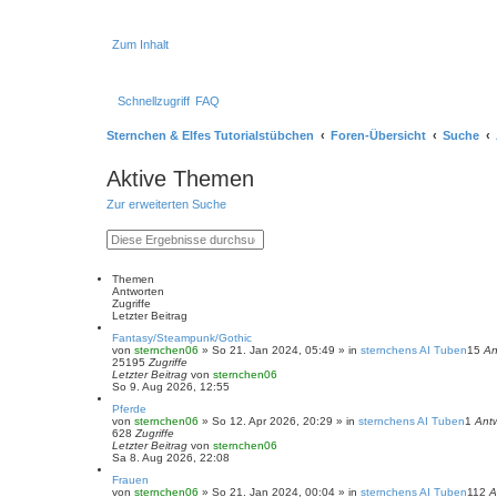
Zum Inhalt
Schnellzugriff
FAQ
Sternchen & Elfes Tutorialstübchen
Foren-Übersicht
Suche
Aktive Themen
Zur erweiterten Suche
S
E
u
r
c
w
h
e
Themen
e
i
Antworten
t
Zugriffe
e
Letzter Beitrag
r
Fantasy/Steampunk/Gothic
t
von
sternchen06
»
So 21. Jan 2024, 05:49
» in
sternchens AI Tuben
15
An
e
25195
Zugriffe
S
Letzter Beitrag
von
sternchen06
u
So 9. Aug 2026, 12:55
c
h
Pferde
e
von
sternchen06
»
So 12. Apr 2026, 20:29
» in
sternchens AI Tuben
1
Ant
628
Zugriffe
Letzter Beitrag
von
sternchen06
Sa 8. Aug 2026, 22:08
Frauen
von
sternchen06
»
So 21. Jan 2024, 00:04
» in
sternchens AI Tuben
112
A