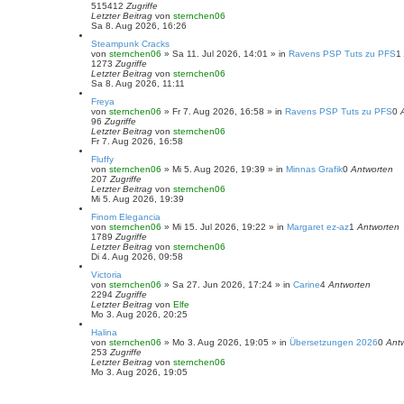
515412
Zugriffe
Letzter Beitrag
von
sternchen06
Sa 8. Aug 2026, 16:26
Steampunk Cracks
von
sternchen06
»
Sa 11. Jul 2026, 14:01
» in
Ravens PSP Tuts zu PFS
1
1273
Zugriffe
Letzter Beitrag
von
sternchen06
Sa 8. Aug 2026, 11:11
Freya
von
sternchen06
»
Fr 7. Aug 2026, 16:58
» in
Ravens PSP Tuts zu PFS
0
96
Zugriffe
Letzter Beitrag
von
sternchen06
Fr 7. Aug 2026, 16:58
Fluffy
von
sternchen06
»
Mi 5. Aug 2026, 19:39
» in
Minnas Grafik
0
Antworten
207
Zugriffe
Letzter Beitrag
von
sternchen06
Mi 5. Aug 2026, 19:39
Finom Elegancia
von
sternchen06
»
Mi 15. Jul 2026, 19:22
» in
Margaret ez-az
1
Antworten
1789
Zugriffe
Letzter Beitrag
von
sternchen06
Di 4. Aug 2026, 09:58
Victoria
von
sternchen06
»
Sa 27. Jun 2026, 17:24
» in
Carine
4
Antworten
2294
Zugriffe
Letzter Beitrag
von
Elfe
Mo 3. Aug 2026, 20:25
Halina
von
sternchen06
»
Mo 3. Aug 2026, 19:05
» in
Übersetzungen 2026
0
Ant
253
Zugriffe
Letzter Beitrag
von
sternchen06
Mo 3. Aug 2026, 19:05