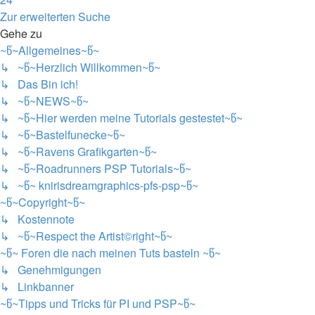
Nächste
Zur erweiterten Suche
Gehe zu
~წ~Allgemeines~წ~
↳ ~წ~Herzlich Willkommen~წ~
↳ Das Bin ich!
↳ ~წ~NEWS~წ~
↳ ~წ~Hier werden meine Tutorials gestestet~წ~
↳ ~წ~Bastelfunecke~წ~
↳ ~წ~Ravens Grafikgarten~წ~
↳ ~წ~Roadrunners PSP Tutorials~წ~
↳ ~წ~ knirisdreamgraphics-pfs-psp~წ~
~წ~Copyright~წ~
↳ Kostennote
↳ ~წ~Respect the Artist©right~წ~
~წ~ Foren die nach meinen Tuts basteln ~წ~
↳ Genehmigungen
↳ Linkbanner
~წ~Tipps und Tricks für PI und PSP~წ~