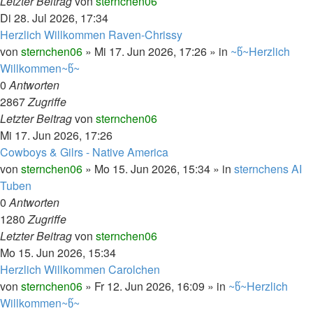
Letzter Beitrag
von
sternchen06
Di 28. Jul 2026, 17:34
Herzlich Willkommen Raven-Chrissy
von
sternchen06
»
Mi 17. Jun 2026, 17:26
» in
~წ~Herzlich
Willkommen~წ~
0
Antworten
2867
Zugriffe
Letzter Beitrag
von
sternchen06
Mi 17. Jun 2026, 17:26
Cowboys & Gilrs - Native America
von
sternchen06
»
Mo 15. Jun 2026, 15:34
» in
sternchens AI
Tuben
0
Antworten
1280
Zugriffe
Letzter Beitrag
von
sternchen06
Mo 15. Jun 2026, 15:34
Herzlich Willkommen Carolchen
von
sternchen06
»
Fr 12. Jun 2026, 16:09
» in
~წ~Herzlich
Willkommen~წ~