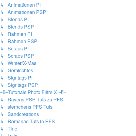
↳ Animationen PI
↳ Animationen PSP
↳ Blends PI
↳ Blends PSP
↳ Rahmen PI
↳ Rahmen PSP
↳ Scraps PI
↳ Scraps PSP
↳ Winter/X-Mas
↳ Gemischtes
↳ Signtags PI
↳ Signtags PSP
~წ~Tutorials Photo Filtre X ~წ~
↳ Ravens PSP Tuts zu PFS
↳ sternchens PFS Tuts
↳ Sandcreations
↳ Romanas Tuts in PFS
↳ Tine
↳ Lylia