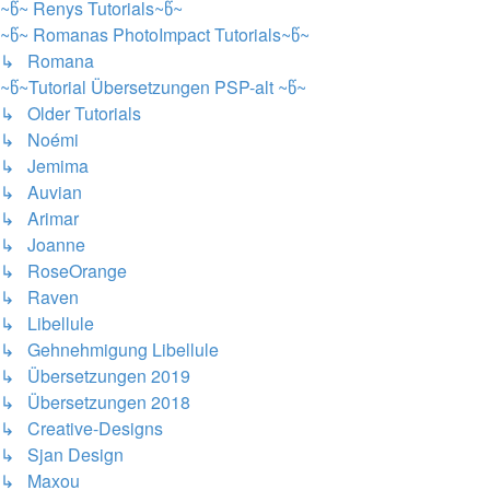
~წ~ Renys Tutorials~წ~
~წ~ Romanas PhotoImpact Tutorials~წ~
↳ Romana
~წ~Tutorial Übersetzungen PSP-alt ~წ~
↳ Older Tutorials
↳ Noémi
↳ Jemima
↳ Auvian
↳ Arimar
↳ Joanne
↳ RoseOrange
↳ Raven
↳ Libellule
↳ Gehnehmigung Libellule
↳ Übersetzungen 2019
↳ Übersetzungen 2018
↳ Creative-Designs
↳ Sjan Design
↳ Maxou