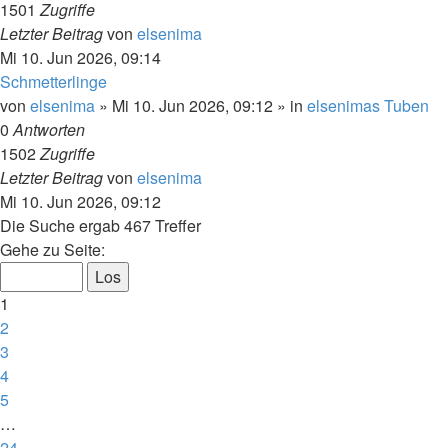
1501
Zugriffe
Letzter Beitrag
von
elsenima
Mi 10. Jun 2026, 09:14
Schmetterlinge
von
elsenima
»
Mi 10. Jun 2026, 09:12
» in
elsenimas Tuben
0
Antworten
1502
Zugriffe
Letzter Beitrag
von
elsenima
Mi 10. Jun 2026, 09:12
Die Suche ergab 467 Treffer
Seite
Gehe zu Seite:
1
von
1
24
2
3
4
5
…
24