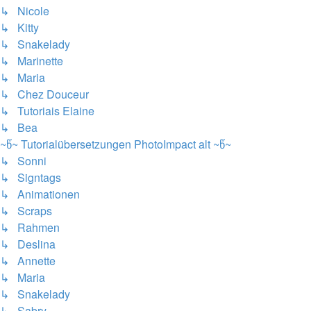
↳ Nicole
↳ Kitty
↳ Snakelady
↳ Marinette
↳ Maria
↳ Chez Douceur
↳ Tutoriais Elaine
↳ Bea
~წ~ Tutorialübersetzungen PhotoImpact alt ~წ~
↳ Sonni
↳ Signtags
↳ Animationen
↳ Scraps
↳ Rahmen
↳ Deslina
↳ Annette
↳ Maria
↳ Snakelady
↳ Sabry