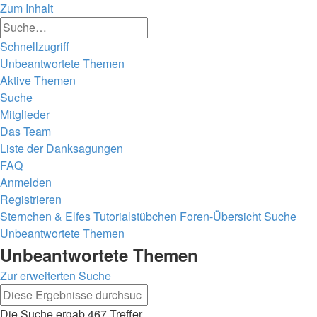
Zum Inhalt
Erweiterte
Suche
Suche
Schnellzugriff
Unbeantwortete Themen
Aktive Themen
Suche
Mitglieder
Das Team
Liste der Danksagungen
FAQ
Anmelden
Registrieren
Sternchen & Elfes Tutorialstübchen
Foren-Übersicht
Suche
Unbeantwortete Themen
Unbeantwortete Themen
Zur erweiterten Suche
Erweiterte
Suche
Suche
Die Suche ergab 467 Treffer