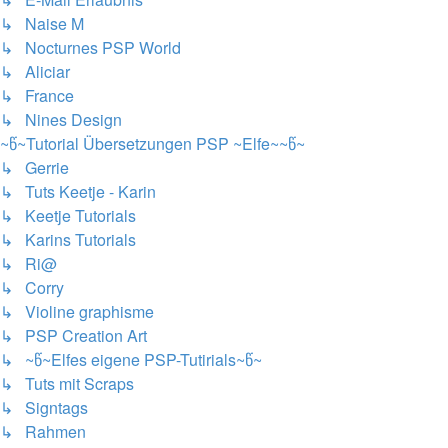
↳ Naise M
↳ Nocturnes PSP World
↳ Aliciar
↳ France
↳ Nines Design
~წ~Tutorial Übersetzungen PSP ~Elfe~~წ~
↳ Gerrie
↳ Tuts Keetje - Karin
↳ Keetje Tutorials
↳ Karins Tutorials
↳ Ri@
↳ Corry
↳ Violine graphisme
↳ PSP Creation Art
↳ ~წ~Elfes eigene PSP-Tutirials~წ~
↳ Tuts mit Scraps
↳ Signtags
↳ Rahmen